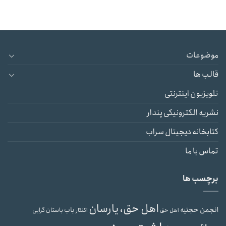
موضوعات
قالب ها
تلویزیون اینترنتی
نشریه الکترونیکی پندار
کتابخانه دیجیتال سراب
تماس با ما
برچسب ها
اهل حق، یارسان
انجمن حجتیه
باب
باستان گرایی
اهل حق
اکنکار