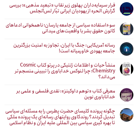
فرار سرمایه‌داران پهلوی زیر نقابِ «تبعید مذهبی»؛ بررسی
گزارش الحره از یهودیان ایرانی تبار لس‌آنجلس
سوءاستفاده سیاسی از جامعه یارسان؛ ناهمخوانی ادعاهای
کانون حقوق بشر با واقعیت‌های میدانی
رسانه آمریکایی: جنگ با ایران، تجاوز به امنیت بزرگترین
جامعه یهودی خاورمیانه است!
منشأ حیات و اطلاعات ژنتیکی در پرتو کتاب Cosmic
Chemistry؛ چرا لنوکس خداباوری را تبیینی منسجم‌تر
می‌داند؟
معرفی کتاب «توهم داوکینز»: نقدی فلسفی و علمی بر
خداناباوری نوین
چگونه پرونده کلیسای حضرت پطرس را به مسئله‌ای سیاسی
تبدیل کردند؟ روندکاوی روایتهای رسانه‌ایِ یک پرونده ملکی
تا بهره گیری سیاسی بین المللی علیه ایران و نظام اسلامی