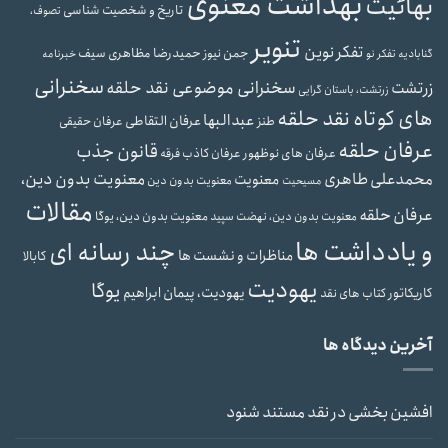
بهداشت معنوی
بهائیت
تاریخ و شخصیت شناسی
تصوف،
تنویر
تفکر نوین
حمیدرضا مظاهری سیف
جمن نیوز
گنابادیه
تفکر نو
خبرنامه
سخنرانی
سخنرانی موضوعی نقد حلقه
زرتشت
زرتشت، باستان گرایی
های کوتاه نقد حلقه
عبدالبها
عرفان التقاطی
طنز
عرفان حقیقی
عرفان حلقه
قانون جذب
عرفان های نوظهور
عرفان کاذب
فرقه
محمدعلی طاهری
معنویت بدون دین،
معنویت
معنویت بدون دین
مسیحیت
مقالات
عرفان حلقه
معنویت بدون دین، یوگا
معنویت بدون دین، نهضت سپید
و یادداشت ها
چند رسانه ای
مناظرات و نشست ها
کابالا
یهودیت
یوگا
یهودیت، پیمان ابراهیم
کاریکاتور
کتاب های نقد
آخرین دیدگاه ها
افشین بخشی
در
نقد مستند شنود