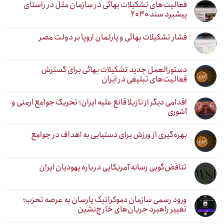
فعالیت‌های تشکیلات بهائی در سازمان ملل در راستای
پیشبرد سند ۲۰۳۰
فشار تشکیلات بهائی و پارلمان اروپا بر دولت مصر
دستورالعمل جدید تشکیلات بهائی برای گسترش
فعالیت‌های تبلیغی در ایران
اقدامی دیگر از نازیلا قانع علیه ایران؛ تحریک جوامع ارمنی و
آشوری
بهره‌گیری از ورزش برای دستیابی به اهداف در جوامع
تناقض‌گویی رسانه آمریکایی درباره یهودیان ایران
ورود رسمی سازمان دموکراتیک یارسان به عرصه تحزب؛
تغییر راهبرد جریان‌های خارج‌نشین