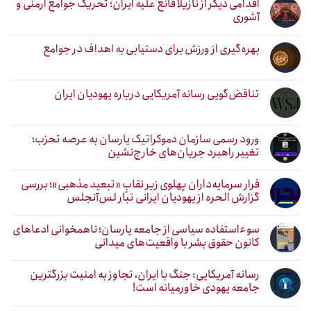
اقدامی دیگر از نازیلا قانع علیه ایران؛ تحریک جوامع ارمنی و
آشوری
بهره‌گیری از ورزش برای دستیابی به اهداف در جوامع
تناقض‌گویی رسانه آمریکایی درباره یهودیان ایران
ورود رسمی سازمان دموکراتیک یارسان به عرصه تحزب؛
تغییر راهبرد جریان‌های خارج‌نشین
فرار سرمایه‌داران پهلوی زیر نقابِ «تبعید مذهبی»؛ بررسی
گزارش الحره از یهودیان ایرانی تبار لس‌آنجلس
سوءاستفاده سیاسی از جامعه یارسان؛ ناهمخوانی ادعاهای
کانون حقوق بشر با واقعیت‌های میدانی
رسانه آمریکایی: جنگ با ایران، تجاوز به امنیت بزرگترین
جامعه یهودی خاورمیانه است!