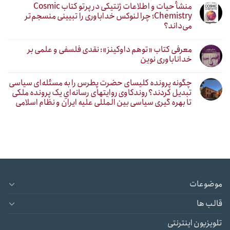
منشأ حیات و اطلاعات ژنتیکی در پرتو کتاب Cosmic
Chemistry؛ چرا لنوکس خداباوری را تبیینی منسجم‌تر
می‌داند؟
معرفی کتاب «توهم داوکینز»: نقدی فلسفی و علمی بر
خداناباوری نوین
چگونه پرونده کلیسای حضرت پطرس را به مسئله‌ای سیاسی
تبدیل کردند؟ روندکاوی روایتهای رسانه‌ایِ یک پرونده ملکی
تا بهره گیری سیاسی بین المللی علیه ایران و نظام اسلامی
موضوعات
قالب ها
تلویزیون اینترنتی