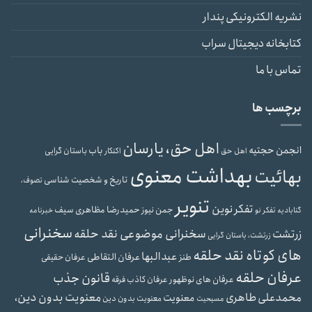
نشریه الکترونیکی پندار
کتابخانه دیجیتال سراب
تماس با ما
برچسب ها
اهل حق، یارسان
انجمن حجتیه
باب
باستان گرایی
اهل حق
اکنکار
بهداشت معنوی
بهائیت
تاریخ و شخصیت شناسی
تصوف،
تنویر
تفکر نوین
حمیدرضا مظاهری سیف
جمن نیوز
گنابادیه
تفکر نو
خبرنامه
سخنرانی
سخنرانی موضوعی نقد حلقه
زرتشت
زرتشت، باستان گرایی
های کوتاه نقد حلقه
عبدالبها
عرفان التقاطی
طنز
عرفان حقیقی
عرفان حلقه
قانون جذب
عرفان های نوظهور
عرفان کاذب
فرقه
محمدعلی طاهری
معنویت بدون دین،
معنویت
معنویت بدون دین
مسیحیت