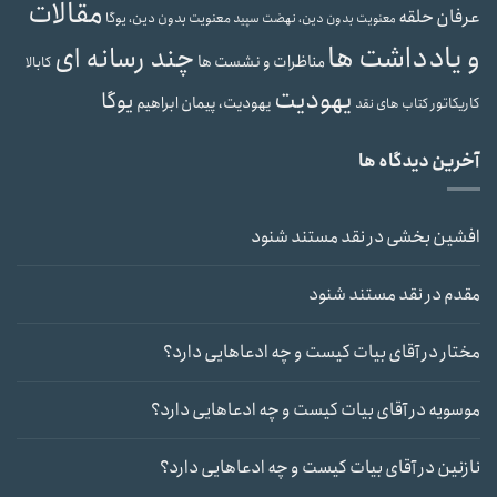
مقالات
عرفان حلقه
معنویت بدون دین، یوگا
معنویت بدون دین، نهضت سپید
و یادداشت ها
چند رسانه ای
مناظرات و نشست ها
کابالا
یهودیت
یوگا
یهودیت، پیمان ابراهیم
کاریکاتور
کتاب های نقد
آخرین دیدگاه ها
افشین بخشی
در
نقد مستند شنود
مقدم
در
نقد مستند شنود
مختار
در
آقای بیات کیست و چه ادعاهایی دارد؟
موسویه
در
آقای بیات کیست و چه ادعاهایی دارد؟
نازنین
در
آقای بیات کیست و چه ادعاهایی دارد؟