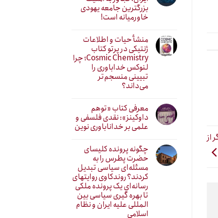
بزرگترین جامعه یهودی
خاورمیانه است!
منشأ حیات و اطلاعات
ژنتیکی در پرتو کتاب
Cosmic Chemistry؛ چرا
لنوکس خداباوری را
تبیینی منسجم‌تر
می‌داند؟
معرفی کتاب «توهم
داوکینز»: نقدی فلسفی و
علمی بر خداناباوری نوین
 از
چگونه پرونده کلیسای
حضرت پطرس را به
مسئله‌ای سیاسی تبدیل
کردند؟ روندکاوی روایتهای
رسانه‌ایِ یک پرونده ملکی
تا بهره گیری سیاسی بین
المللی علیه ایران و نظام
اسلامی