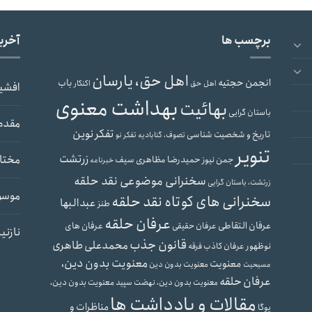
برچسب ها
آخری
اهل حق، یارسان
انجمن حجتیه
باب
اهل حق
اکنکار
افشی
بهداشت معنوی
بهائیت
باستان گرایی
مقدم
تفکر نوین
تاریخ و شخصیت شناسی
تصوف، گنابادیه
تفکر نو
تنویر
زرتشت
مختار
حمیدرضا مظاهری سیف
جمن نیوز
خبرنامه
سخنرانی موضوعی نقد حلقه
زرتشت، باستان گرایی
موسو
سخنرانی های کوتاه نقد حلقه
عبدالبها
طنز
عرفان حلقه
عرفان التقاطی
عرفان های
عرفان حقیقی
نازنی
قانون جذب
محمدعلی طاهری
نوظهور
عرفان کاذب
فرقه
معنویت بدون دین،
معنویت
معنویت بدون دین
مسیحیت
عرفان حلقه
معنویت بدون دین،
معنویت بدون دین، نهضت سپید
مقالات و یادداشت ها
مناظرات و
یوگا