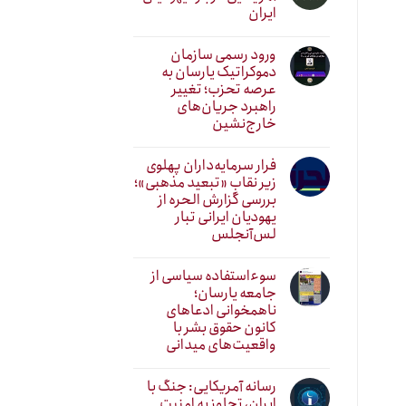
ایران
ورود رسمی سازمان
دموکراتیک یارسان به
عرصه تحزب؛ تغییر
راهبرد جریان‌های
خارج‌نشین
فرار سرمایه‌داران پهلوی
زیر نقابِ «تبعید مذهبی»؛
بررسی گزارش الحره از
یهودیان ایرانی تبار
لس‌آنجلس
سوءاستفاده سیاسی از
جامعه یارسان؛
ناهمخوانی ادعاهای
کانون حقوق بشر با
واقعیت‌های میدانی
رسانه آمریکایی: جنگ با
ایران، تجاوز به امنیت