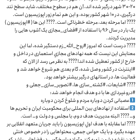
۲۰-۳۰ شهر درگیر شده اند، آن هم در سطوح مختلف، شاید سطح تند
درگیری، در ۱۰ شهر کشور بوده، و این هم تمام زور اپوزیسیون است.
???? اما مرحله بعد، مرحله خطرناکی است. ???? این ها ( #اپوزیسیون )
یک بار در سال ۹۶ با استفاده از #فضای_مجازی یک آشوب هایی را
مدیریت کردند.
???? درست است که امروز #روح_الله_زم دستگیر شده، اما این
معنایش این نیست که همه نهادهای مجازیِ استعماری در داخل و
خارج از کشور تعطیل شده اند! ???? به نظر می رسد از الان که
#اینترنت در کشور وصل شده، گام بعدی هم شروع خواهد شد و
فعالیت ها، در استانهای درگیر بیشتر خواهد بود.
???? #شایعات، #کشته_سازی ها، #تصویر_سازی_جعلی و
#دروغپردازی ها با دو هدف انجام خواهد شد:
عصبانی کردن دوباره مردم و شلوغ کردن دوباره
استفاده از نهادهای بین المللی برای محکومیت ایران و تحریم ها
و… ???? البته مدیریت هدف دوم، با مجلس و دولت و… است.
???? اما مقابله با هدف اولِ اپوزیسیون را باید جریان متعهد انقلابی بر
عهده بگیرد و با یک حواس جمعی، محتواهایی را در خصوص خنثی
کردن نقشه دشمن تهیه کند و آماده پاسخگویی در فضاهایی باشد که