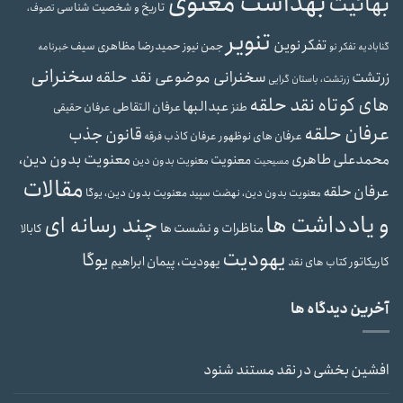
بهداشت معنوی
بهائیت
تاریخ و شخصیت شناسی
تصوف،
تنویر
تفکر نوین
حمیدرضا مظاهری سیف
جمن نیوز
گنابادیه
تفکر نو
خبرنامه
سخنرانی
سخنرانی موضوعی نقد حلقه
زرتشت
زرتشت، باستان گرایی
های کوتاه نقد حلقه
عبدالبها
عرفان التقاطی
طنز
عرفان حقیقی
عرفان حلقه
قانون جذب
عرفان های نوظهور
عرفان کاذب
فرقه
محمدعلی طاهری
معنویت بدون دین،
معنویت
معنویت بدون دین
مسیحیت
مقالات
عرفان حلقه
معنویت بدون دین، یوگا
معنویت بدون دین، نهضت سپید
و یادداشت ها
چند رسانه ای
مناظرات و نشست ها
کابالا
یهودیت
یوگا
یهودیت، پیمان ابراهیم
کاریکاتور
کتاب های نقد
آخرین دیدگاه ها
افشین بخشی
در
نقد مستند شنود