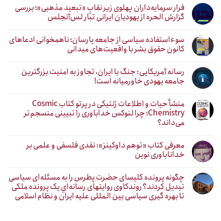
فرار سرمایه‌داران پهلوی زیر نقابِ «تبعید مذهبی»؛ بررسی
گزارش الحره از یهودیان ایرانی تبار لس‌آنجلس
سوءاستفاده سیاسی از جامعه یارسان؛ ناهمخوانی ادعاهای
کانون حقوق بشر با واقعیت‌های میدانی
رسانه آمریکایی: جنگ با ایران، تجاوز به امنیت بزرگترین
جامعه یهودی خاورمیانه است!
منشأ حیات و اطلاعات ژنتیکی در پرتو کتاب Cosmic
Chemistry؛ چرا لنوکس خداباوری را تبیینی منسجم‌تر
می‌داند؟
معرفی کتاب «توهم داوکینز»: نقدی فلسفی و علمی بر
خداناباوری نوین
چگونه پرونده کلیسای حضرت پطرس را به مسئله‌ای سیاسی
تبدیل کردند؟ روندکاوی روایتهای رسانه‌ایِ یک پرونده ملکی
تا بهره گیری سیاسی بین المللی علیه ایران و نظام اسلامی