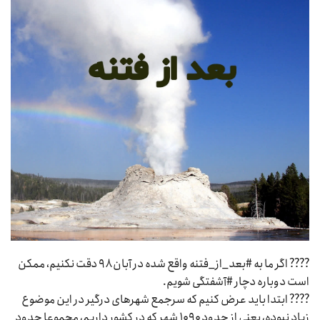
???? اگر ما به #بعد_از_فتنه واقع شده در آبان ۹۸ دقت نکنیم، ممکن
است دوباره دچار #آشفتگی شویم.
???? ابتدا باید عرض کنیم که سرجمع شهرهای درگیر در این موضوع
زیاد نبوده، یعنی از حدود ۱۰۹۰ شهر که در کشور داریم، مجموعا حدود