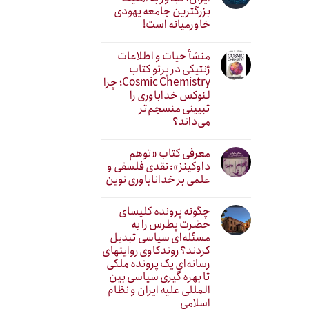
بزرگترین جامعه یهودی
خاورمیانه است!
منشأ حیات و اطلاعات
ژنتیکی در پرتو کتاب
Cosmic Chemistry؛ چرا
لنوکس خداباوری را
تبیینی منسجم‌تر
می‌داند؟
معرفی کتاب «توهم
داوکینز»: نقدی فلسفی و
علمی بر خداناباوری نوین
چگونه پرونده کلیسای
حضرت پطرس را به
مسئله‌ای سیاسی تبدیل
کردند؟ روندکاوی روایتهای
رسانه‌ایِ یک پرونده ملکی
تا بهره گیری سیاسی بین
المللی علیه ایران و نظام
اسلامی