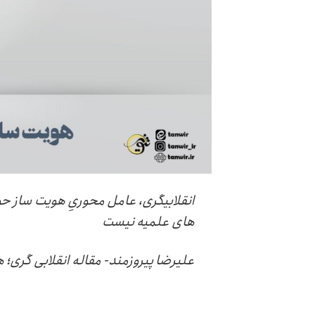
انقلابیگری، عامل محوریِ هویت ساز حو
های علمیه نیست
علیرضا پیروزمند- مقاله انقلابی گری؛ 