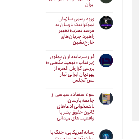
ایران
ورود رسمی سازمان
دموکراتیک یارسان به
عرصه تحزب؛ تغییر
راهبرد جریان‌های
خارج‌نشین
فرار سرمایه‌داران پهلوی
زیر نقابِ «تبعید مذهبی»؛
بررسی گزارش الحره از
یهودیان ایرانی تبار
لس‌آنجلس
سوءاستفاده سیاسی از
جامعه یارسان؛
ناهمخوانی ادعاهای
کانون حقوق بشر با
واقعیت‌های میدانی
رسانه آمریکایی: جنگ با
ایران، تجاوز به امنیت