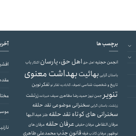
برچسب ها
آخری
اهل حق، یارسان
انجمن حجتیه
باب
اهل حق
اکنکار
افشی
بهداشت معنوی
بهائیت
باستان گرایی
مقدم
تفکر نوین
تاریخ و شخصیت شناسی
تصوف، گنابادیه
تفکر نو
تنویر
زرتشت
مختار
حمیدرضا مظاهری سیف
جمن نیوز
خبرنامه
سخنرانی موضوعی نقد حلقه
زرتشت، باستان گرایی
موسو
سخنرانی های کوتاه نقد حلقه
عبدالبها
طنز
عرفان حلقه
عرفان التقاطی
عرفان های
عرفان حقیقی
نازنی
قانون جذب
محمدعلی طاهری
نوظهور
عرفان کاذب
فرقه