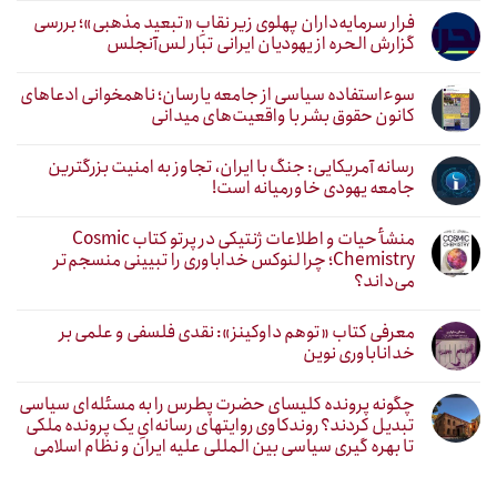
فرار سرمایه‌داران پهلوی زیر نقابِ «تبعید مذهبی»؛ بررسی
گزارش الحره از یهودیان ایرانی تبار لس‌آنجلس
سوءاستفاده سیاسی از جامعه یارسان؛ ناهمخوانی ادعاهای
کانون حقوق بشر با واقعیت‌های میدانی
رسانه آمریکایی: جنگ با ایران، تجاوز به امنیت بزرگترین
جامعه یهودی خاورمیانه است!
منشأ حیات و اطلاعات ژنتیکی در پرتو کتاب Cosmic
Chemistry؛ چرا لنوکس خداباوری را تبیینی منسجم‌تر
می‌داند؟
معرفی کتاب «توهم داوکینز»: نقدی فلسفی و علمی بر
خداناباوری نوین
چگونه پرونده کلیسای حضرت پطرس را به مسئله‌ای سیاسی
تبدیل کردند؟ روندکاوی روایتهای رسانه‌ایِ یک پرونده ملکی
تا بهره گیری سیاسی بین المللی علیه ایران و نظام اسلامی