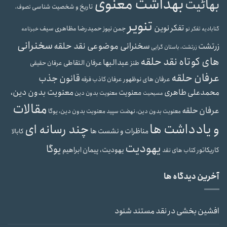
بهداشت معنوی
بهائیت
تاریخ و شخصیت شناسی
تصوف،
تنویر
تفکر نوین
حمیدرضا مظاهری سیف
جمن نیوز
گنابادیه
تفکر نو
خبرنامه
سخنرانی
سخنرانی موضوعی نقد حلقه
زرتشت
زرتشت، باستان گرایی
های کوتاه نقد حلقه
عبدالبها
عرفان التقاطی
طنز
عرفان حقیقی
عرفان حلقه
قانون جذب
عرفان های نوظهور
عرفان کاذب
فرقه
محمدعلی طاهری
معنویت بدون دین،
معنویت
معنویت بدون دین
مسیحیت
مقالات
عرفان حلقه
معنویت بدون دین، یوگا
معنویت بدون دین، نهضت سپید
و یادداشت ها
چند رسانه ای
مناظرات و نشست ها
کابالا
یهودیت
یوگا
یهودیت، پیمان ابراهیم
کاریکاتور
کتاب های نقد
آخرین دیدگاه ها
افشین بخشی
در
نقد مستند شنود