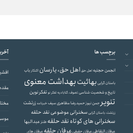
برچسب ها
آخری
اهل حق، یارسان
انجمن حجتیه
باب
اهل حق
اکنکار
افشی
بهداشت معنوی
بهائیت
باستان گرایی
مقدم
تفکر نوین
تاریخ و شخصیت شناسی
تصوف، گنابادیه
تفکر نو
تنویر
زرتشت
مختار
جمن نیوز
حمیدرضا مظاهری سیف
خبرنامه
سخنرانی موضوعی نقد حلقه
زرتشت، باستان گرایی
موسو
سخنرانی های کوتاه نقد حلقه
عبدالبها
طنز
عرفان حلقه
عرفان التقاطی
عرفان های
عرفان حقیقی