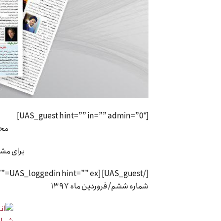
[UAS_guest hint=”” in=”” admin=”0″]
محت
برای مشا
[/UAS_guest] [UAS_loggedin hint=”” ex=””]
شماره ششم/ فروردین ماه ۱۳۹۷