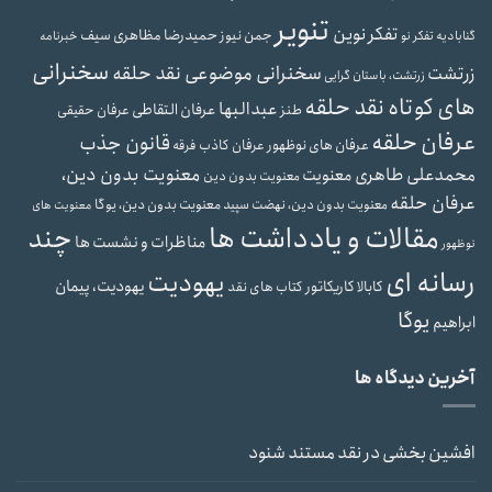
تنویر
تفکر نوین
جمن نیوز
حمیدرضا مظاهری سیف
گنابادیه
تفکر نو
خبرنامه
سخنرانی
سخنرانی موضوعی نقد حلقه
زرتشت
زرتشت، باستان گرایی
های کوتاه نقد حلقه
عبدالبها
عرفان التقاطی
طنز
عرفان حقیقی
عرفان حلقه
قانون جذب
عرفان های نوظهور
عرفان کاذب
فرقه
معنویت بدون دین،
محمدعلی طاهری
معنویت
معنویت بدون دین
عرفان حلقه
معنویت بدون دین، نهضت سپید
معنویت بدون دین، یوگا
معنویت های
مقالات و یادداشت ها
چند
مناظرات و نشست ها
نوظهور
رسانه ای
یهودیت
یهودیت، پیمان
کابالا
کاریکاتور
کتاب های نقد
یوگا
ابراهیم
آخرین دیدگاه ها
افشین بخشی
در
نقد مستند شنود