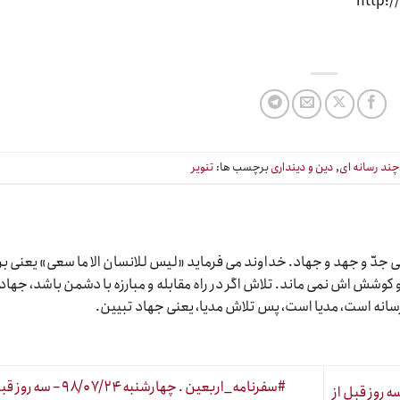
ند رسانه ای
,
دین و دینداری
برچسب ها:
تنویر
دّ و جهد و جهاد. خداوند می فرماید «لیس للانسان الا ما سعی» یعنی بر
وشش اش نمی ماند. تلاش اگر در راه مقابله و مبارزه با دشمن باشد، جهاد
رسانه است، مدیا است، پس تلاش مدیا، یعنی جهاد تبیین.
#سفرنامه_اربعین . چهارشنبه ۹۸/۰۷/۲۴ – 
اربعین . چهارشنبه ۹۸/۰۷/۲۴ – سه روز قبل از