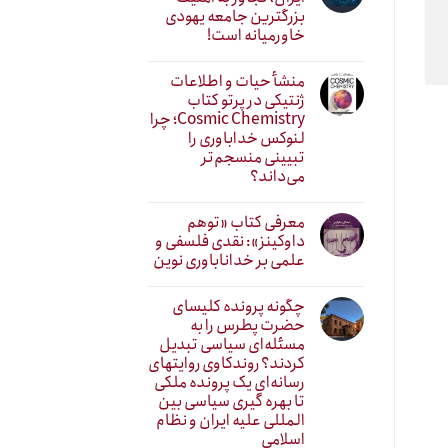
بزرگترین جامعه یهودی
خاورمیانه است!
منشأ حیات و اطلاعات
ژنتیکی در پرتو کتاب
Cosmic Chemistry؛ چرا
لنوکس خداباوری را
تبیینی منسجم‌تر
می‌داند؟
معرفی کتاب «توهم
داوکینز»: نقدی فلسفی و
علمی بر خداناباوری نوین
چگونه پرونده کلیسای
حضرت پطرس را به
مسئله‌ای سیاسی تبدیل
کردند؟ روندکاوی روایتهای
رسانه‌ایِ یک پرونده ملکی
تا بهره گیری سیاسی بین
المللی علیه ایران و نظام
اسلامی