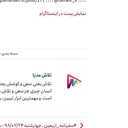
???? http://panahian.ir/post/177 ???? @tanwir_ir
نمایش پست در اینستاگرام
دسته بندی:
چ
تلاش مدیا
تلاش یعنی سعی و کوشش یعنی ج
انسان چیزی جز سعی و تلاش و ک
است، و مهمترین ابزار تبیین، 
#سفرنامه_