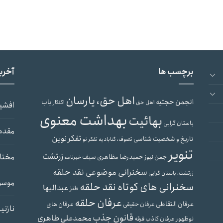
برچسب ها
آخری
اهل حق، یارسان
انجمن حجتیه
باب
اهل حق
اکنکار
افشی
بهداشت معنوی
بهائیت
باستان گرایی
مقدم
تفکر نوین
تاریخ و شخصیت شناسی
تصوف، گنابادیه
تفکر نو
تنویر
زرتشت
مختار
حمیدرضا مظاهری سیف
جمن نیوز
خبرنامه
سخنرانی موضوعی نقد حلقه
زرتشت، باستان گرایی
موسو
سخنرانی های کوتاه نقد حلقه
عبدالبها
طنز
عرفان حلقه
عرفان التقاطی
عرفان های
عرفان حقیقی
نازنی
قانون جذب
محمدعلی طاهری
نوظهور
عرفان کاذب
فرقه