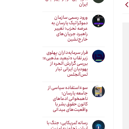
ایران
ورود رسمی سازمان
دموکراتیک یارسان به
عرصه تحزب؛ تغییر
راهبرد جریان‌های
خارج‌نشین
فرار سرمایه‌داران پهلوی
زیر نقابِ «تبعید مذهبی»؛
بررسی گزارش الحره از
یهودیان ایرانی تبار
لس‌آنجلس
سوءاستفاده سیاسی از
جامعه یارسان؛
ناهمخوانی ادعاهای
کانون حقوق بشر با
واقعیت‌های میدانی
رسانه آمریکایی: جنگ با
ایران، تجاوز به امنیت