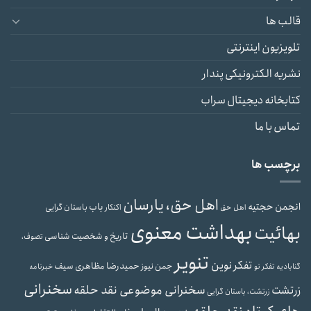
قالب ها
تلویزیون اینترنتی
نشریه الکترونیکی پندار
کتابخانه دیجیتال سراب
تماس با ما
برچسب ها
اهل حق، یارسان
انجمن حجتیه
باب
باستان گرایی
اهل حق
اکنکار
بهداشت معنوی
بهائیت
تاریخ و شخصیت شناسی
تصوف،
تنویر
تفکر نوین
حمیدرضا مظاهری سیف
جمن نیوز
گنابادیه
تفکر نو
خبرنامه
سخنرانی
سخنرانی موضوعی نقد حلقه
زرتشت
زرتشت، باستان گرایی