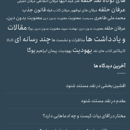
های کوتاه نقد حلقه
عبدالبها
عرفان التقاطی
طنز
عرفان حقیقی
عرفان حلقه
قانون جذب
عرفان های نوظهور
عرفان کاذب
فرقه
محمدعلی طاهری
معنویت بدون دین،
معنویت
معنویت بدون دین
مسیحیت
مقالات
عرفان حلقه
معنویت بدون دین، یوگا
معنویت بدون دین، نهضت سپید
و یادداشت ها
چند رسانه ای
مناظرات و نشست ها
کابالا
یهودیت
یوگا
یهودیت، پیمان ابراهیم
کاریکاتور
کتاب های نقد
آخرین دیدگاه ها
افشین بخشی
در
نقد مستند شنود
مقدم
در
نقد مستند شنود
مختار
در
آقای بیات کیست و چه ادعاهایی دارد؟