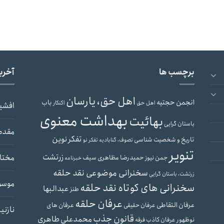
برچسب ها
آخری
اهل حق، یارسان
انجمن حجتیه
باب
اهل حق
اکنکار
افشی
بهداشت معنوی
بهائیت
باستان گرایی
مقدم
تفکر نوین
تاریخ و شخصیت شناسی
تصوف، گنابادیه
تفکر نو
تنویر
زرتشت
مختار
حمیدرضا مظاهری سیف
جمن نیوز
خبرنامه
سخنرانی موضوعی نقد حلقه
زرتشت، باستان گرایی
موسو
سخنرانی های کوتاه نقد حلقه
عبدالبها
طنز
عرفان حلقه
عرفان التقاطی
عرفان های
عرفان حقیقی
نازنی
قانون جذب
محمدعلی طاهری
نوظهور
عرفان کاذب
فرقه