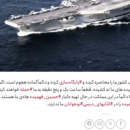
کشور ما را محاصره کرده و
#پایگاه‌سازی
کرده و دائماً آماده هجوم است، اگر
‌ های ما ته کشیده، قطعاً ساعت یک و پنج دقیقه به ما
#حمله
خواهند کرد
ائماً در این مملکت در حال تهیه «آمار
#حسین_فهمیده‌
ها»ی ما هستند.
یده
را در
#کتابهای_درسی
#نوجوانان
ما ندارند.