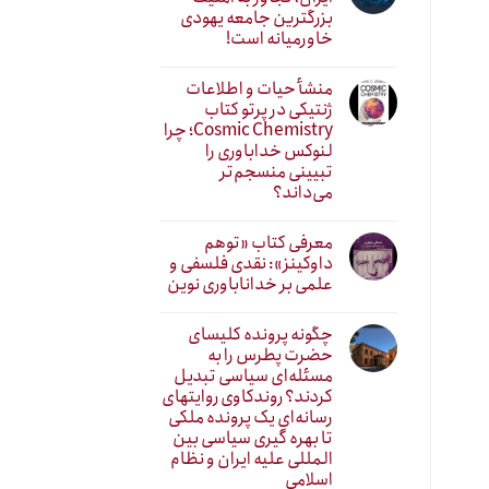
بزرگترین جامعه یهودی
خاورمیانه است!
منشأ حیات و اطلاعات
ژنتیکی در پرتو کتاب
Cosmic Chemistry؛ چرا
لنوکس خداباوری را
تبیینی منسجم‌تر
می‌داند؟
معرفی کتاب «توهم
داوکینز»: نقدی فلسفی و
علمی بر خداناباوری نوین
چگونه پرونده کلیسای
حضرت پطرس را به
مسئله‌ای سیاسی تبدیل
کردند؟ روندکاوی روایتهای
رسانه‌ایِ یک پرونده ملکی
تا بهره گیری سیاسی بین
المللی علیه ایران و نظام
اسلامی