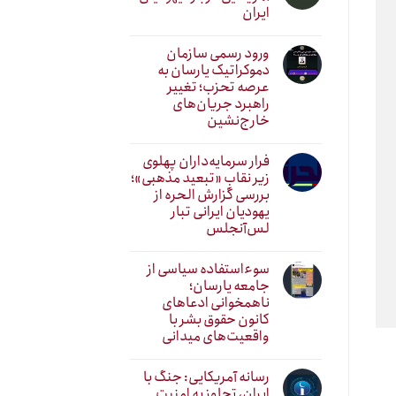
ایران
ورود رسمی سازمان
دموکراتیک یارسان به
عرصه تحزب؛ تغییر
راهبرد جریان‌های
خارج‌نشین
فرار سرمایه‌داران پهلوی
زیر نقابِ «تبعید مذهبی»؛
بررسی گزارش الحره از
یهودیان ایرانی تبار
لس‌آنجلس
سوءاستفاده سیاسی از
جامعه یارسان؛
ناهمخوانی ادعاهای
کانون حقوق بشر با
واقعیت‌های میدانی
رسانه آمریکایی: جنگ با
ایران، تجاوز به امنیت