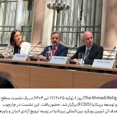
فرقه احمدی صلح و نور (The Ahmadi Religion of Peace and Light) روز ۸ ژوئیه ۲۰۲۵ (۱۷ تیر ۱۴۰۴) در یک ن
که در مقر وزارت خارجه، کشورهای مشترک‌المنافع و توسعه بریتانیا (FCDO) برگزار شد، حضور یافت. این نشست در چارچوب
هدف آن تبیین رویکرد بین‌المللی بریتانیا در زمینه ترویج آزادی ادیان و باوره