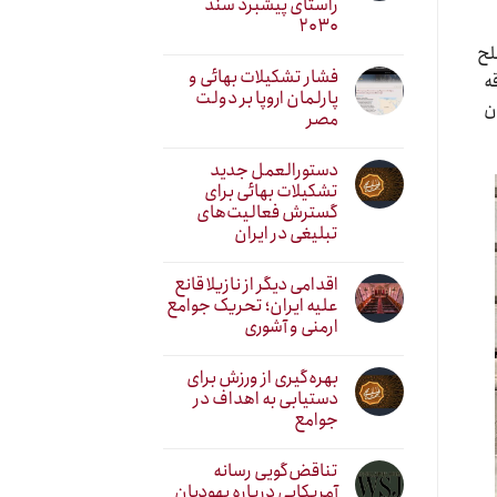
راستای پیشبرد سند
۲۰۳۰
لح
فشار تشکیلات بهائی و
ه
پارلمان اروپا بر دولت
ن
مصر
دستورالعمل جدید
تشکیلات بهائی برای
گسترش فعالیت‌های
تبلیغی در ایران
اقدامی دیگر از نازیلا قانع
علیه ایران؛ تحریک جوامع
ارمنی و آشوری
بهره‌گیری از ورزش برای
دستیابی به اهداف در
جوامع
تناقض‌گویی رسانه
آمریکایی درباره یهودیان