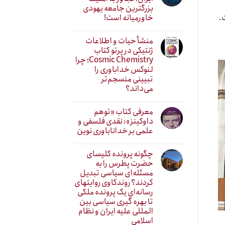
بزرگترین جامعه یهودی
خاورمیانه است!
.
منشأ حیات و اطلاعات
ژنتیکی در پرتو کتاب
Cosmic Chemistry؛ چرا
لنوکس خداباوری را
تبیینی منسجم‌تر
می‌داند؟
معرفی کتاب «توهم
داوکینز»: نقدی فلسفی و
علمی بر خداناباوری نوین
چگونه پرونده کلیسای
حضرت پطرس را به
مسئله‌ای سیاسی تبدیل
کردند؟ روندکاوی روایتهای
رسانه‌ایِ یک پرونده ملکی
تا بهره گیری سیاسی بین
المللی علیه ایران و نظام
اسلامی