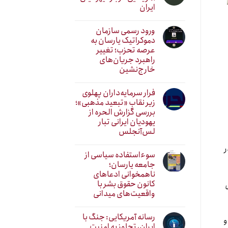
ایران
ورود رسمی سازمان
دموکراتیک یارسان به
عرصه تحزب؛ تغییر
راهبرد جریان‌های
خارج‌نشین
فرار سرمایه‌داران پهلوی
زیر نقابِ «تبعید مذهبی»؛
بررسی گزارش الحره از
یهودیان ایرانی تبار
لس‌آنجلس
ته و در
سوءاستفاده سیاسی از
جامعه یارسان؛
ناهمخوانی ادعاهای
کانون حقوق بشر با
واقعیت‌های میدانی
رسانه آمریکایی: جنگ با
و
ایران، تجاوز به امنیت