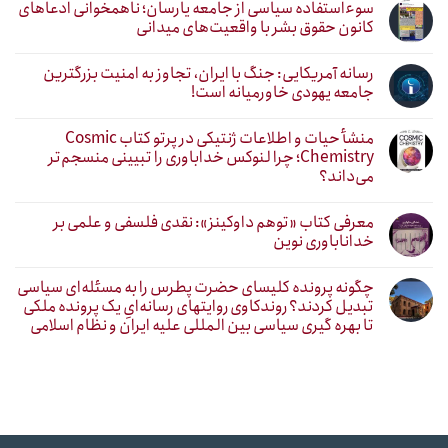
سوءاستفاده سیاسی از جامعه یارسان؛ ناهمخوانی ادعاهای
کانون حقوق بشر با واقعیت‌های میدانی
رسانه آمریکایی: جنگ با ایران، تجاوز به امنیت بزرگترین
جامعه یهودی خاورمیانه است!
منشأ حیات و اطلاعات ژنتیکی در پرتو کتاب Cosmic
Chemistry؛ چرا لنوکس خداباوری را تبیینی منسجم‌تر
می‌داند؟
معرفی کتاب «توهم داوکینز»: نقدی فلسفی و علمی بر
خداناباوری نوین
چگونه پرونده کلیسای حضرت پطرس را به مسئله‌ای سیاسی
تبدیل کردند؟ روندکاوی روایتهای رسانه‌ایِ یک پرونده ملکی
تا بهره گیری سیاسی بین المللی علیه ایران و نظام اسلامی