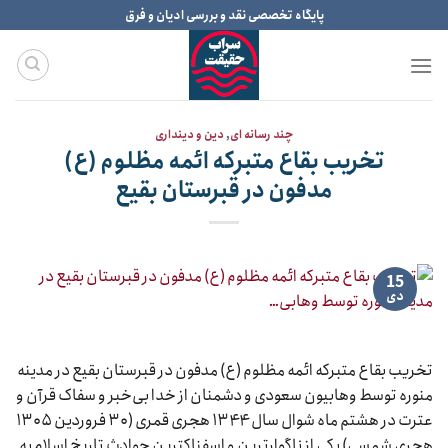
Ski
پایگاه تخصصی نقد و بررسی ادیان و فرق
t
conten
چند رسانه ای
,
دین و دینداری
تخریب بقاع متبرکه ائمه مظلوم (ع)
مدفون در قبرستان بقیع
15
دی
تخریب بقاع متبرکه ائمه مظلوم (ع) مدفون در قبرستان بقیع در مدینه
منوره توسط وهابیون سعودی و دشمنان از خدا بی‌خبر و سفاک قرآن و
عترت در هشتم ماه شوال سال ۱۳۴۴ هجری قمری (۳۰ فروردین ۱۳۰۵
هجری شمسی) یکی از ناگوارترین و اسفناکترین حوادث تاریخ اسلام به