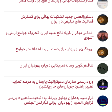
فشار تشکیلات بهائی و پارلمان اروپا بر دولت مصر
دستورالعمل جدید تشکیلات بهائی برای گسترش
فعالیت‌های تبلیغی در ایران
اقدامی دیگر از نازیلا قانع علیه ایران؛ تحریک جوامع ارمنی و
آشوری
بهره‌گیری از ورزش برای دستیابی به اهداف در جوامع
تناقض‌گویی رسانه آمریکایی درباره یهودیان ایران
ورود رسمی سازمان دموکراتیک یارسان به عرصه تحزب؛
تغییر راهبرد جریان‌های خارج‌نشین
فرار سرمایه‌داران پهلوی زیر نقابِ «تبعید مذهبی»؛ بررسی
گزارش الحره از یهودیان ایرانی تبار لس‌آنجلس