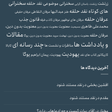
سخنرانی
سخنرانی موضوعی نقد حلقه
زرتشت
زرتشت، باستان گرایی
های کوتاه نقد حلقه
عبدالبها
عرفان التقاطی
طنز
عرفان حقیقی
عرفان حلقه
قانون جذب
عرفان های نوظهور
عرفان کاذب
فرقه
محمدعلی طاهری
معنویت بدون دین،
معنویت
معنویت بدون دین
مسیحیت
مقالات
عرفان حلقه
معنویت بدون دین، یوگا
معنویت بدون دین، نهضت سپید
و یادداشت ها
چند رسانه ای
مناظرات و نشست ها
کابالا
یهودیت
یوگا
یهودیت، پیمان ابراهیم
کاریکاتور
کتاب های نقد
آخرین دیدگاه ها
افشین بخشی
در
نقد مستند شنود
مقدم
در
نقد مستند شنود
مختار
در
آقای بیات کیست و چه ادعاهایی دارد؟