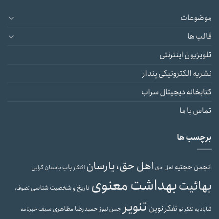
موضوعات
قالب ها
تلویزیون اینترنتی
نشریه الکترونیکی پندار
کتابخانه دیجیتال سراب
تماس با ما
برچسب ها
اهل حق، یارسان
انجمن حجتیه
باب
باستان گرایی
اهل حق
اکنکار
بهداشت معنوی
بهائیت
تاریخ و شخصیت شناسی
تصوف،
تنویر
تفکر نوین
حمیدرضا مظاهری سیف
جمن نیوز
گنابادیه
تفکر نو
خبرنامه