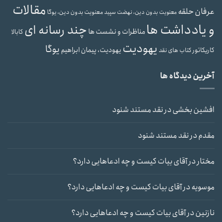
مقالات
عرفان حلقه
معنویت بدون دین، یوگا
معنویت بدون دین، نهضت سپید
و یادداشت ها
چند رسانه ای
مناظرات و نشست ها
کابالا
یهودیت
یوگا
یهودیت، پیمان ابراهیم
کاریکاتور
کتاب های نقد
آخرین دیدگاه ها
افشین بخشی
در
نقد مستند شنود
مقدم
در
نقد مستند شنود
مختار
در
آقای بیات کیست و چه ادعاهایی دارد؟
موسویه
در
آقای بیات کیست و چه ادعاهایی دارد؟
نازنین
در
آقای بیات کیست و چه ادعاهایی دارد؟