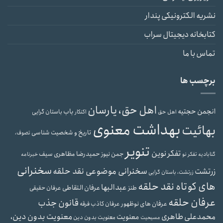
نشریه الکترونیکی پندار
کتابخانه دیجیتال سراب
تماس با ما
برچسب ها
اهل حق، یارسان
انجمن حجتیه
باب
باستان گرایی
اهل حق
اکنکار
بهداشت معنوی
بهائیت
تاریخ و شخصیت شناسی
تصوف،
تنویر
تفکر نوین
حمیدرضا مظاهری سیف
جمن نیوز
گنابادیه
تفکر نو
خبرنامه
سخنرانی
سخنرانی موضوعی نقد حلقه
زرتشت
زرتشت، باستان گرایی
های کوتاه نقد حلقه
عبدالبها
عرفان التقاطی
طنز
عرفان حقیقی
عرفان حلقه
قانون جذب
عرفان های نوظهور
عرفان کاذب
فرقه
محمدعلی طاهری
معنویت بدون دین،
معنویت
معنویت بدون دین
مسیحیت