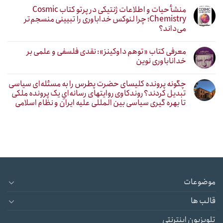
منشأ حیات و اطلاعات ژنتیکی در پرتو کتاب Cosmic
Chemistry؛ چرا لنوکس خداباوری را تبیینی منسجم‌تر
می‌داند؟
معرفی کتاب «توهم داوکینز»: نقدی فلسفی و علمی بر
خداناباوری نوین
چگونه پرونده کلیسای حضرت پطرس را به مسئله‌ای سیاسی
تبدیل کردند؟ روندکاوی روایتهای رسانه‌ایِ یک پرونده ملکی
تا بهره گیری سیاسی بین المللی علیه ایران و نظام اسلامی
موضوعات
قالب ها
تلویزیون اینترنتی