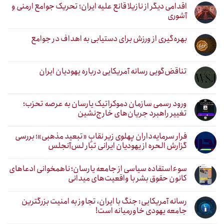
اقدامی دیگر از نازیلا قانع علیه ایران؛ تحریک جوامع ارمنی و
آشوری
بهره‌گیری از ورزش برای دستیابی به اهداف در جوامع
تناقض‌گویی رسانه آمریکایی درباره یهودیان ایران
ورود رسمی سازمان دموکراتیک یارسان به عرصه تحزب؛
تغییر راهبرد جریان‌های خارج‌نشین
فرار سرمایه‌داران پهلوی زیر نقابِ «تبعید مذهبی»؛ بررسی
گزارش الحره از یهودیان ایرانی تبار لس‌آنجلس
سوءاستفاده سیاسی از جامعه یارسان؛ ناهمخوانی ادعاهای
کانون حقوق بشر با واقعیت‌های میدانی
رسانه آمریکایی: جنگ با ایران، تجاوز به امنیت بزرگترین
جامعه یهودی خاورمیانه است!