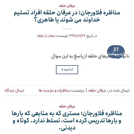
عرفان حلقه
مناظره فلاورجان؛ در عرفان حلقه افراد تسلیم
خداوند می شوند یا طاهری؟
در تاریخ
۱۳۹۶/۰۲/۲۷
نویسنده:
نجات از حلقه
27
اردیبهشت
ناتوانی مَسترهای حلقه از پاسخ به این سوال
ادامه
→
ارسال شده در :
عرفان حلقه
|
برچسب:
مناظرات و نشست ها
ارسال دیدگاه
عرفان حلقه
مناظره فلاورجان؛ مستری که به منابعی که بارها
و بارها تدریس کرده است، تسلط ندارد. کوتاه و
دیدنی.