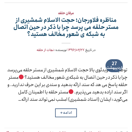
عرفان حلقه
مناظره فلاورجان؛ حجت الاسلام شمشیری از
مستر حلقه می پرسد چرا با ذکر در حین اتصال
به شبکه ی شعور مخالف هستید؟
در تاریخ
۱۳۹۶/۰۲/۲۷
نویسنده:
نجات از حلقه
27
اردیبهشت
توضیحات ویدئوی بالا حجت الاسلام شمشیری از مستر حلقه می‌پرسد
چرا با ذکر در حین اتصال به شبکه‌ی شعور مخالف هستید؟
مستر
حلقه پاسخ می هد که سند ارائه بدهید و سندی بر این حرف ندارید. و
اگر سند اراده بدهید می‌پذیرم.
مستر حلقه با اطمینان کامل
می‌گوید: ایشان (استاد شمشیری) امشب نمی‌تواند سند ارائه…
ادامه
→