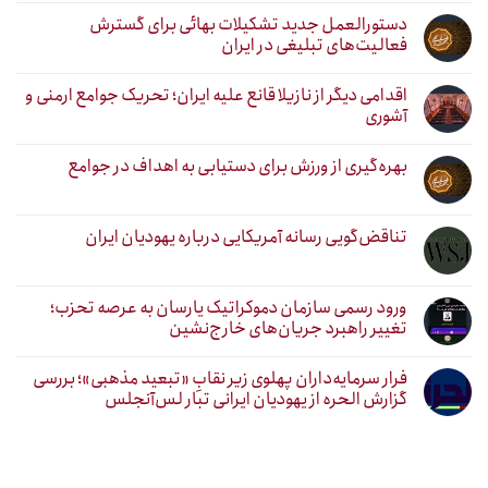
دستورالعمل جدید تشکیلات بهائی برای گسترش
فعالیت‌های تبلیغی در ایران
اقدامی دیگر از نازیلا قانع علیه ایران؛ تحریک جوامع ارمنی و
آشوری
بهره‌گیری از ورزش برای دستیابی به اهداف در جوامع
تناقض‌گویی رسانه آمریکایی درباره یهودیان ایران
ورود رسمی سازمان دموکراتیک یارسان به عرصه تحزب؛
تغییر راهبرد جریان‌های خارج‌نشین
فرار سرمایه‌داران پهلوی زیر نقابِ «تبعید مذهبی»؛ بررسی
گزارش الحره از یهودیان ایرانی تبار لس‌آنجلس