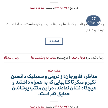
در تاریخ
۱۳۹۶/۰۲/۲۷
نویسنده:
نجات از حلقه
27
اردیبهشت
مستری که به منابعی که بارها و بارها تدریس کرده است، تسلط ندارد.
کوتاه و دیدنی.
ادامه
→
ارسال شده در :
عرفان حلقه
|
برچسب:
مناظرات و نشست ها
ارسال دیدگاه
عرفان حلقه
مناظره فلاورجان؛از درونی و سمبلیک دانستن
نکیر و منکر تا کتابهایی که به همراه داشتند و
هیچگاه نشان ندادند. در این مکتب پوشاندن
حقایق کفر است.
در تاریخ
۱۳۹۶/۰۲/۲۷
نویسنده:
نجات از حلقه