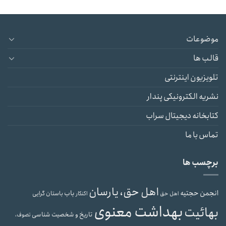
موضوعات
قالب ها
تلویزیون اینترنتی
نشریه الکترونیکی پندار
کتابخانه دیجیتال سراب
تماس با ما
برچسب ها
اهل حق، یارسان
انجمن حجتیه
باب
باستان گرایی
اهل حق
اکنکار
بهداشت معنوی
بهائیت
تاریخ و شخصیت شناسی
تصوف،