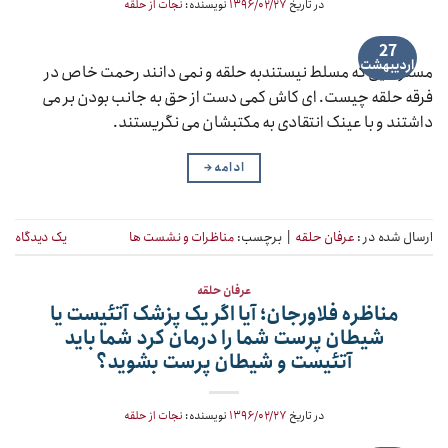
در تاریخ
۱۳۹۶/۰۲/۲۷
نویسنده:
نجات از حلقه
27
اردیبهشت
مسترهایی که مسلط نیستندبه حلقه و نمی دانند رحمت خاص در
فرقه حلقه چیست. ای کاش کمی دست از حق به جانب بودن بر می
داشتند و با عینک انتقادی به مکتبشان می نگریستند.
ادامه
→
ارسال شده در :
عرفان حلقه
|
برچسب:
مناظرات و نشست ها
یک دیدگاه
عرفان حلقه
مناظره فلاورجان؛ آیا اگر یک پزشک آتئیست یا
شیطان پرست شما را درمان کرد شما باید
آتئیست و شیطان پرست بشوید؟
در تاریخ
۱۳۹۶/۰۲/۲۷
نویسنده:
نجات از حلقه