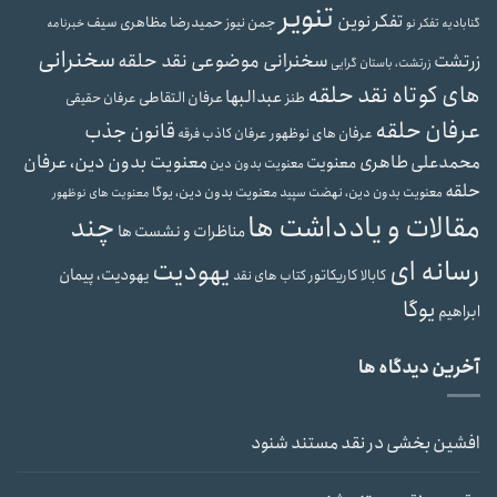
تنویر
تفکر نوین
حمیدرضا مظاهری سیف
جمن نیوز
گنابادیه
تفکر نو
خبرنامه
سخنرانی
سخنرانی موضوعی نقد حلقه
زرتشت
زرتشت، باستان گرایی
های کوتاه نقد حلقه
عبدالبها
عرفان التقاطی
طنز
عرفان حقیقی
عرفان حلقه
قانون جذب
عرفان های نوظهور
عرفان کاذب
فرقه
محمدعلی طاهری
معنویت بدون دین، عرفان
معنویت
معنویت بدون دین
حلقه
معنویت بدون دین، یوگا
معنویت بدون دین، نهضت سپید
معنویت های نوظهور
مقالات و یادداشت ها
چند
مناظرات و نشست ها
رسانه ای
یهودیت
یهودیت، پیمان
کابالا
کاریکاتور
کتاب های نقد
یوگا
ابراهیم
آخرین دیدگاه ها
افشین بخشی
در
نقد مستند شنود