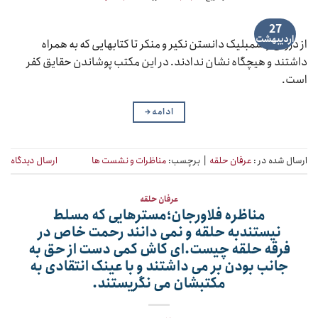
27
اردیبهشت
از درونی و سمبلیک دانستن نکیر و منکر تا کتابهایی که به همراه
داشتند و هیچگاه نشان ندادند. در این مکتب پوشاندن حقایق کفر
است.
ادامه
→
ارسال شده در :
عرفان حلقه
|
برچسب:
مناظرات و نشست ها
ارسال دیدگاه
عرفان حلقه
مناظره فلاورجان؛مسترهایی که مسلط
نیستندبه حلقه و نمی دانند رحمت خاص در
فرقه حلقه چیست.ای کاش کمی دست از حق به
جانب بودن بر می داشتند و با عینک انتقادی به
مکتبشان می نگریستند.