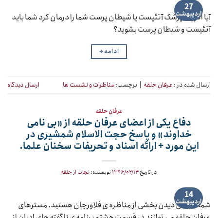
27
اردیبهشت
آیا اگر یک پزشک آتئیست یا شیطان پرست شما را درمان کرد شما باید
آتئیست و شیطان پرست بشوید؟
ادامه
→
ارسال شده در :
عرفان حلقه
|
برچسب:
مناظرات و نشست ها
ارسال دیدگاه
عرفان حلقه
دفاع یکی از اعضای عرفان حلقه از «بی نامی
خداوند» و پاسخ حجت الاسلام شمشیری در
این مورد + ارائه اسناد و تحریفات سخنان علما.
در تاریخ
۱۳۹۶/۰۲/۱۴
نویسنده:
نجات از حلقه
14
اردیبهشت
شما در حال دیدن بخشی از مناظره ی فلاورجان هستید. مسترهای
عرفان حلقه می توانند در قسمت هشتم برنامه ی ناگفته های ادیان از