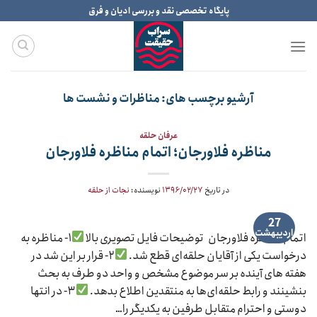
Ski
پایگاه تخصصی نقد و بررسی ادیان و فرق
t
conten
آرشیو برچسب های:
مناظرات و نشست ها
عرفان حلقه
مناظره فلاورجان؛ اتمام مناظره فلاورجان
در تاریخ
۱۳۹۶/۰۲/۲۷
نویسنده:
نجات از حلقه
27
اردیبهشت
اتمام مناظره فلاورجان توضیحات فایل تصویری بالا
۱- مناظره به
درخواست یکی از آقایان حلقه‌ای قطع شد.
۲- قرار بر این شد در
هفته های آینده بر سر موضوع مشخص و واحد دو طرف به بحث
بنشینند و رابط حلقه‌ای‌ها به منتقدین اطلاع بدهد.
۳- در انتها
دوستی و احترام متقابل طرفین به یکدیگر را…