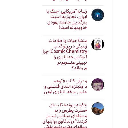
رسانه آمریکایی: جنگ با
ایران، تجاوز به امنیت
بزرگترین جامعه یهودی
خاورمیانه است!
منشأ حیات و اطلاعات
ژنتیکی در پرتو کتاب
Cosmic Chemistry؛ چرا
لنوکس خداباوری را
تبیینی منسجم‌تر
می‌داند؟
معرفی کتاب «توهم
داوکینز»: نقدی فلسفی و
علمی بر خداناباوری نوین
چگونه پرونده کلیسای
حضرت پطرس را به
مسئله‌ای سیاسی تبدیل
کردند؟ روندکاوی روایتهای
رسانه‌ایِ یک پرونده ملکی