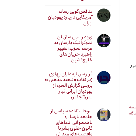
تناقض‌گویی رسانه
آمریکایی درباره یهودیان
ایران
ورود رسمی سازمان
دموکراتیک یارسان به
عرصه تحزب؛ تغییر
راهبرد جریان‌های
خارج‌نشین
ور
فرار سرمایه‌داران پهلوی
زیر نقابِ «تبعید مذهبی»؛
بررسی گزارش الحره از
یهودیان ایرانی تبار
لس‌آنجلس
سه
سوءاستفاده سیاسی از
دگاه
جامعه یارسان؛
ناهمخوانی ادعاهای
کانون حقوق بشر با
واقعیت‌های میدانی