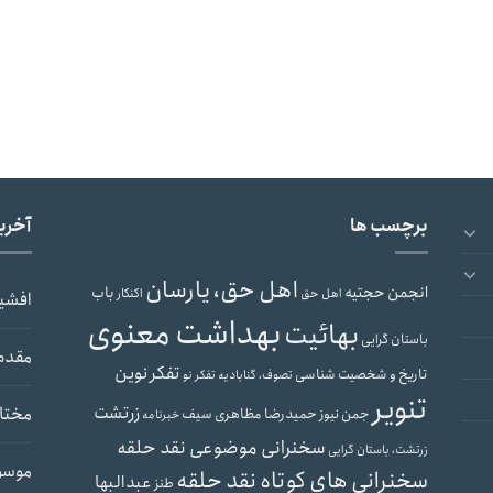
برچسب ها
آخری
اهل حق، یارسان
انجمن حجتیه
باب
اهل حق
اکنکار
افشی
بهداشت معنوی
بهائیت
باستان گرایی
مقدم
تفکر نوین
تاریخ و شخصیت شناسی
تصوف، گنابادیه
تفکر نو
تنویر
زرتشت
مختار
حمیدرضا مظاهری سیف
جمن نیوز
خبرنامه
سخنرانی موضوعی نقد حلقه
زرتشت، باستان گرایی
موسو
سخنرانی های کوتاه نقد حلقه
عبدالبها
طنز