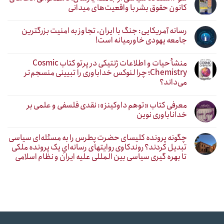
کانون حقوق بشر با واقعیت‌های میدانی
رسانه آمریکایی: جنگ با ایران، تجاوز به امنیت بزرگترین
جامعه یهودی خاورمیانه است!
منشأ حیات و اطلاعات ژنتیکی در پرتو کتاب Cosmic
Chemistry؛ چرا لنوکس خداباوری را تبیینی منسجم‌تر
می‌داند؟
معرفی کتاب «توهم داوکینز»: نقدی فلسفی و علمی بر
خداناباوری نوین
چگونه پرونده کلیسای حضرت پطرس را به مسئله‌ای سیاسی
تبدیل کردند؟ روندکاوی روایتهای رسانه‌ایِ یک پرونده ملکی
تا بهره گیری سیاسی بین المللی علیه ایران و نظام اسلامی