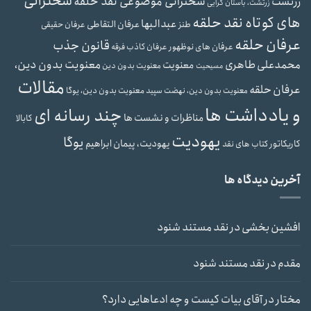
سخنرانی
سخنرانی موضوعی نقد حلقه
زرتشت
زرتشت، باستان گرایی
های کوتاه نقد حلقه
عبدالبها
عرفان التقاطی
طنز
عرفان حقیقی
عرفان حلقه
قانون جذب
عرفان های نوظهور
عرفان کاذب
فرقه
محمدعلی طاهری
معنویت بدون دین،
معنویت
معنویت بدون دین
مسیحیت
مقالات
عرفان حلقه
معنویت بدون دین، یوگا
معنویت بدون دین، نهضت سپید
و یادداشت ها
چند رسانه ای
مناظرات و نشست ها
کابالا
یهودیت
یوگا
یهودیت، پیمان ابراهیم
کاریکاتور
کتاب های نقد
آخرین دیدگاه ها
افشین بخشی
در
نقد مستند شنود
مقدم
در
نقد مستند شنود
مختار
در
آقای بیات کیست و چه ادعاهایی دارد؟