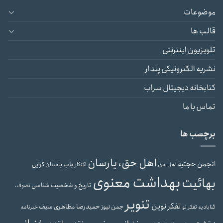
موضوعات
قالب ها
تلویزیون اینترنتی
نشریه الکترونیکی پندار
کتابخانه دیجیتال سراب
تماس با ما
برچسب ها
اهل حق، یارسان
انجمن حجتیه
باب
باستان گرایی
اهل حق
اکنکار
بهداشت معنوی
بهائیت
تاریخ و شخصیت شناسی
تصوف،
تنویر
تفکر نوین
حمیدرضا مظاهری سیف
جمن نیوز
گنابادیه
تفکر نو
خبرنامه