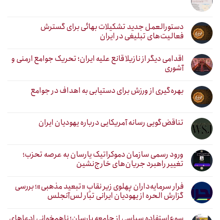
دستورالعمل جدید تشکیلات بهائی برای گسترش
فعالیت‌های تبلیغی در ایران
اقدامی دیگر از نازیلا قانع علیه ایران؛ تحریک جوامع ارمنی و
آشوری
بهره‌گیری از ورزش برای دستیابی به اهداف در جوامع
تناقض‌گویی رسانه آمریکایی درباره یهودیان ایران
ورود رسمی سازمان دموکراتیک یارسان به عرصه تحزب؛
تغییر راهبرد جریان‌های خارج‌نشین
فرار سرمایه‌داران پهلوی زیر نقابِ «تبعید مذهبی»؛ بررسی
گزارش الحره از یهودیان ایرانی تبار لس‌آنجلس
سوءاستفاده سیاسی از جامعه یارسان؛ ناهمخوانی ادعاهای