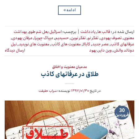
ادامه
→
ارسال شده در :
قالب ها
,
یادداشت
|
برچسب:
اسرائیل بعل شم طوو
,
بهداشت
معنوی
,
تصوف یهودی
,
تفکر نو
,
تفکر نوین
,
حسیدیم
,
دیپاک چوپرا
,
عرفان یهودی
,
عرفانهای کاذب
,
عصر جدید
,
کابالا
,
معنویت های کاذب
,
معنویت های نوپدید
,
نیل
دونالد والش
,
وین دایر
,
یهود
ارسال دیدگاه
مدعیان معنویت و اخلاق
طلاق در عرفانهای کاذب
در تاریخ
۱۳۹۷/۰۱/۳۰
نویسنده:
سراب حقیقت
30
فروردین