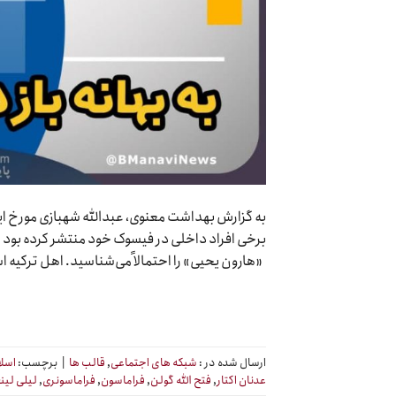
برخی افراد داخلی در فیسوک خود منتشر کرده بود که
«هارون یحیی» را احتمالاً می‌شناسید. اهل ترکی
ارسال شده در :
شبکه های اجتماعی
,
قالب ها
|
برچسب:
اسل
عدنان اکتار
,
فتح الله گولن
,
فراماسون
,
فراماسونری
,
لیلی لین