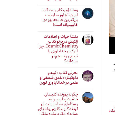
رسانه آمریکایی: جنگ با
ایران، تجاوز به امنیت
بزرگترین جامعه یهودی
خاورمیانه است!
منشأ حیات و اطلاعات
ژنتیکی در پرتو کتاب
Cosmic Chemistry؛ چرا
لنوکس خداباوری را
تبیینی منسجم‌تر
می‌داند؟
د
ست. وی
معرفی کتاب «توهم
داوکینز»: نقدی فلسفی و
علمی بر خداناباوری نوین
چگونه پرونده کلیسای
حضرت پطرس را به
مسئله‌ای سیاسی تبدیل
کردند؟ روندکاوی روایتهای
دگاه
رسانه‌ایِ یک پرونده ملکی