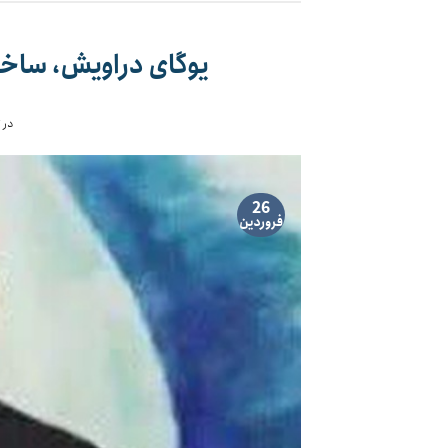
یوگای دراویش، ساخت
در 
26
فروردین