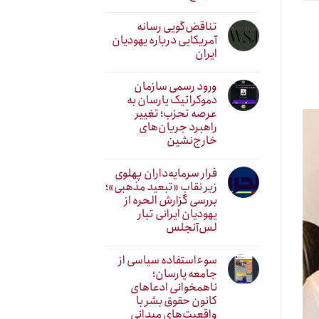
تناقض‌گویی رسانه
آمریکایی درباره یهودیان
ایران
ورود رسمی سازمان
دموکراتیک یارسان به
عرصه تحزب؛ تغییر
راهبرد جریان‌های
خارج‌نشین
فرار سرمایه‌داران پهلوی
زیر نقابِ «تبعید مذهبی»؛
بررسی گزارش الحره از
یهودیان ایرانی تبار
لس‌آنجلس
سوءاستفاده سیاسی از
جامعه یارسان؛
ناهمخوانی ادعاهای
کانون حقوق بشر با
واقعیت‌های میدانی