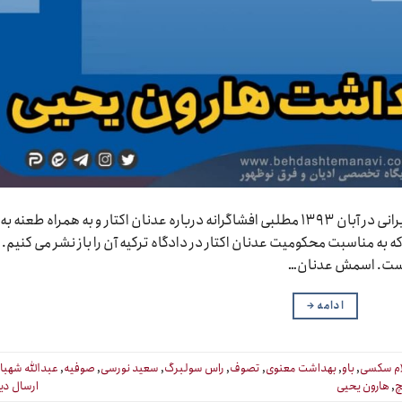
به گزارش بهداشت معنوی، عبدالله شهبازی مورخ ایرانی در آبان ۱۳۹۳ مطلبی افشاگرانه درباره عدنان اکتار و به همراه طعنه به
 به مناسبت محکومیت عدنان اکتار در دادگاه ترکیه آن را باز نشر می کنیم.
ه است. اسمش عدنان…
ادامه
→
ام سکسی
,
باو
,
بهداشت معنوی
,
تصوف
,
راس سولبرگ
,
سعید نورسی
,
صوفیه
,
عبدالله شهبا
چ
,
هارون یحیی
ارسال دی