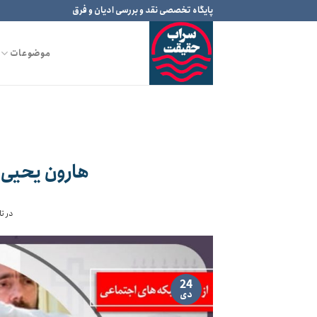
Ski
پایگاه تخصصی نقد و بررسی ادیان و فرق
t
conten
موضوعات
هارون یحیی ،
در ت
24
دی