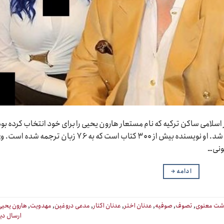
سلامی ساکن ترکیه که نام مستعار هارون یحیی را برای خود انتخاب کرده بو
توسط دادگاه این کشور به ۱۰۷۵ سال زندان محکوم شد. او نویسنده بیش از ۳۰۰ کتاب است که به ۷۶ زبان ترجمه شده ا
ونی…
ادامه
→
شت معنوی
,
تصوف
,
صوفیه
,
عدنان اختر
,
عدنان اکتار
,
مدعی دروغین
,
مهدویت
,
هارون یحیی
ارسال دی