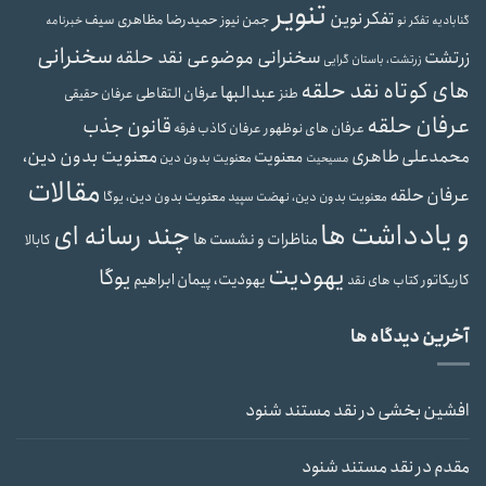
تنویر
تفکر نوین
حمیدرضا مظاهری سیف
جمن نیوز
گنابادیه
تفکر نو
خبرنامه
سخنرانی
سخنرانی موضوعی نقد حلقه
زرتشت
زرتشت، باستان گرایی
های کوتاه نقد حلقه
عبدالبها
عرفان التقاطی
طنز
عرفان حقیقی
عرفان حلقه
قانون جذب
عرفان های نوظهور
عرفان کاذب
فرقه
محمدعلی طاهری
معنویت بدون دین،
معنویت
معنویت بدون دین
مسیحیت
مقالات
عرفان حلقه
معنویت بدون دین، یوگا
معنویت بدون دین، نهضت سپید
و یادداشت ها
چند رسانه ای
مناظرات و نشست ها
کابالا
یهودیت
یوگا
یهودیت، پیمان ابراهیم
کاریکاتور
کتاب های نقد
آخرین دیدگاه ها
افشین بخشی
در
نقد مستند شنود
مقدم
در
نقد مستند شنود