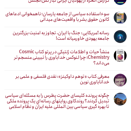
گزارش الحره از یهودیان ایرانی تبار لس‌آنجلس
سوءاستفاده سیاسی از جامعه یارسان؛ ناهمخوانی ادعاهای
کانون حقوق بشر با واقعیت‌های میدانی
رسانه آمریکایی: جنگ با ایران، تجاوز به امنیت بزرگترین
جامعه یهودی خاورمیانه است!
منشأ حیات و اطلاعات ژنتیکی در پرتو کتاب Cosmic
Chemistry؛ چرا لنوکس خداباوری را تبیینی منسجم‌تر
می‌داند؟
معرفی کتاب «توهم داوکینز»: نقدی فلسفی و علمی بر
خداناباوری نوین
چگونه پرونده کلیسای حضرت پطرس را به مسئله‌ای سیاسی
تبدیل کردند؟ روندکاوی روایتهای رسانه‌ایِ یک پرونده ملکی
تا بهره گیری سیاسی بین المللی علیه ایران و نظام اسلامی