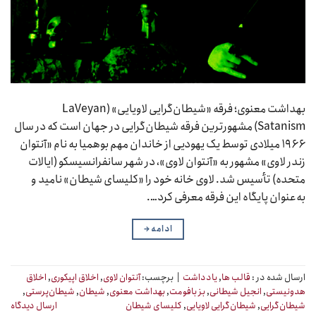
بهداشت معنوی؛ فرقه «شیطان‌گرایی لاویایی» (LaVeyan
Satanism) مشهورترین فرقه شیطان‌گرایی در جهان است که در سال
۱۹۶۶ میلادی توسط یک یهودیی از خاندان مهم بوهمیا به نام «آنتوان
زندر لاوی» مشهور به «آنتوان لاوی»، در شهر سانفرانسیسکو (ایالات
متحده) تأسیس شد. لاوی خانه خود را «کلیسای شیطان» نامید و
به‌عنوان پایگاه این فرقه معرفی کرد….
ادامه
→
ارسال شده در :
قالب ها
,
یادداشت
|
برچسب:
آنتوان لاوی
,
اخلاق اپیکوری
,
اخلاق
هدونیستی
,
انجیل شیطانی
,
بز بافومت
,
بهداشت معنوی
,
شیطان
,
شیطان‌پرستی
,
شیطان‌گرایی
,
شیطان‌گرایی لاویایی
,
کلیسای شیطان
ارسال دیدگاه