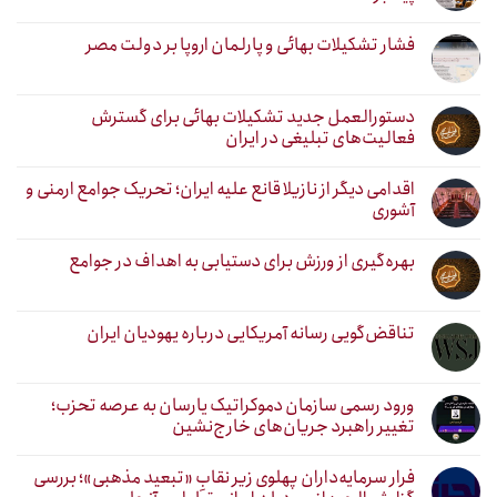
فشار تشکیلات بهائی و پارلمان اروپا بر دولت مصر
دستورالعمل جدید تشکیلات بهائی برای گسترش
فعالیت‌های تبلیغی در ایران
اقدامی دیگر از نازیلا قانع علیه ایران؛ تحریک جوامع ارمنی و
آشوری
بهره‌گیری از ورزش برای دستیابی به اهداف در جوامع
تناقض‌گویی رسانه آمریکایی درباره یهودیان ایران
ورود رسمی سازمان دموکراتیک یارسان به عرصه تحزب؛
تغییر راهبرد جریان‌های خارج‌نشین
فرار سرمایه‌داران پهلوی زیر نقابِ «تبعید مذهبی»؛ بررسی