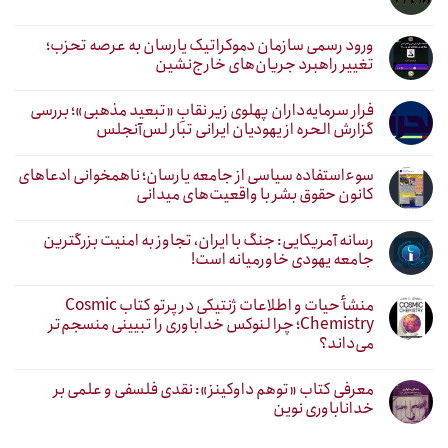
ورود رسمی سازمان دموکراتیک یارسان به عرصه تحزب؛
تغییر راهبرد جریان‌های خارج‌نشین
فرار سرمایه‌داران پهلوی زیر نقابِ «تبعید مذهبی»؛ بررسی
گزارش الحره از یهودیان ایرانی تبار لس‌آنجلس
سوءاستفاده سیاسی از جامعه یارسان؛ ناهمخوانی ادعاهای
کانون حقوق بشر با واقعیت‌های میدانی
رسانه آمریکایی: جنگ با ایران، تجاوز به امنیت بزرگترین
جامعه یهودی خاورمیانه است!
منشأ حیات و اطلاعات ژنتیکی در پرتو کتاب Cosmic
Chemistry؛ چرا لنوکس خداباوری را تبیینی منسجم‌تر
می‌داند؟
معرفی کتاب «توهم داوکینز»: نقدی فلسفی و علمی بر
خداناباوری نوین