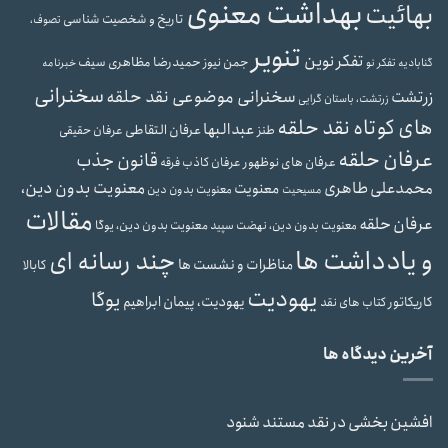
بهداشت معنوی
بهائیت
تاریخ و شخصیت شناسی
تصوف،
تنویر
تفکر نوین
حمیدرضا مظاهری سیف
جمن نیوز
گنابادیه
تفکر نو
خبرنامه
سخنرانی
سخنرانی موضوعی نقد حلقه
زرتشت
زرتشت، باستان گرایی
های کوتاه نقد حلقه
عبدالبها
عرفان التقاطی
طنز
عرفان حقیقی
عرفان حلقه
قانون جذب
عرفان های نوظهور
عرفان کاذب
فرقه
محمدعلی طاهری
معنویت بدون دین،
معنویت
معنویت بدون دین
مسیحیت
مقالات
عرفان حلقه
معنویت بدون دین، یوگا
معنویت بدون دین، نهضت سپید
و یادداشت ها
چند رسانه ای
مناظرات و نشست ها
کابالا
یهودیت
یوگا
یهودیت، پیمان ابراهیم
کاریکاتور
کتاب های نقد
آخرین دیدگاه ها
افشین بخشی
در
نقد مستند شنود