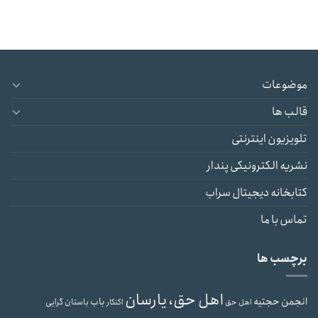
موضوعات
قالب ها
تلویزیون اینترنتی
نشریه الکترونیکی پندار
کتابخانه دیجیتال سراب
تماس با ما
برچسب ها
اهل حق، یارسان
انجمن حجتیه
باب
باستان گرایی
اهل حق
اکنکار