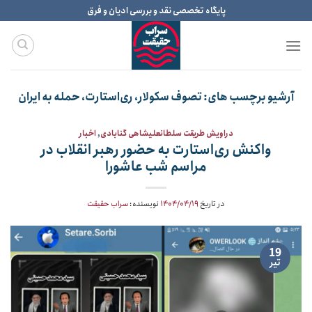
Ski
پایگاه تخصصی نقد و بررسی ادیان و فرق
t
conten
آرشیو برچسب های:
تصوف سکولار، ری‌استارت، حمله به ایران
دراویش طریقت سلطانعلیشاهی گنابادی
,
اخبار
واکنش ری‌استارت به حضور رهبر انقلاب در
مراسم شب عاشورا
در تاریخ
۱۴۰۴/۰۴/۱۹
نویسنده:
سراب حقیقت
19
تیر