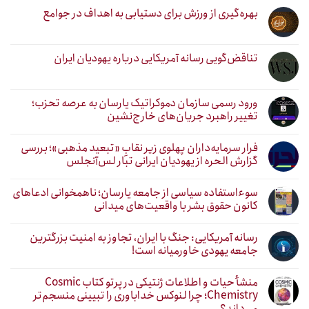
بهره‌گیری از ورزش برای دستیابی به اهداف در جوامع
تناقض‌گویی رسانه آمریکایی درباره یهودیان ایران
ورود رسمی سازمان دموکراتیک یارسان به عرصه تحزب؛
تغییر راهبرد جریان‌های خارج‌نشین
فرار سرمایه‌داران پهلوی زیر نقابِ «تبعید مذهبی»؛ بررسی
گزارش الحره از یهودیان ایرانی تبار لس‌آنجلس
سوءاستفاده سیاسی از جامعه یارسان؛ ناهمخوانی ادعاهای
کانون حقوق بشر با واقعیت‌های میدانی
رسانه آمریکایی: جنگ با ایران، تجاوز به امنیت بزرگترین
جامعه یهودی خاورمیانه است!
منشأ حیات و اطلاعات ژنتیکی در پرتو کتاب Cosmic
Chemistry؛ چرا لنوکس خداباوری را تبیینی منسجم‌تر
می‌داند؟