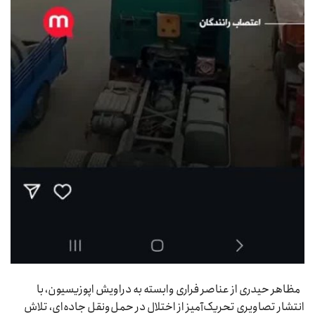
مظاهر حیدری از عناصر فراری وابسته به دراویش اپوزیسیون، با
انتشار تصاویری تحریک‌آمیز از اختلال در حمل‌ونقل جاده‌ای، تلاش