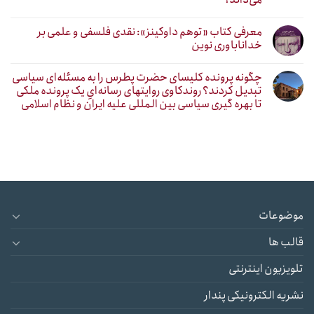
معرفی کتاب «توهم داوکینز»: نقدی فلسفی و علمی بر
خداناباوری نوین
چگونه پرونده کلیسای حضرت پطرس را به مسئله‌ای سیاسی
تبدیل کردند؟ روندکاوی روایتهای رسانه‌ایِ یک پرونده ملکی
تا بهره گیری سیاسی بین المللی علیه ایران و نظام اسلامی
موضوعات
قالب ها
تلویزیون اینترنتی
نشریه الکترونیکی پندار