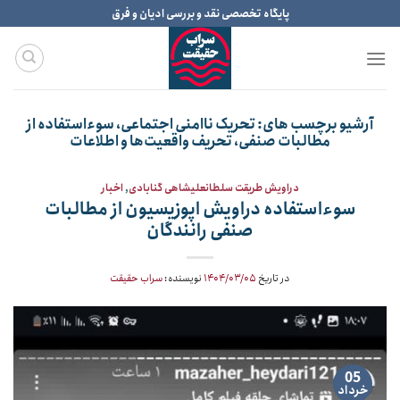
Ski
پایگاه تخصصی نقد و بررسی ادیان و فرق
t
conten
آرشیو برچسب های:
تحریک ناامنی اجتماعی، سوءاستفاده از
مطالبات صنفی، تحریف واقعیت‌ها و اطلاعات
دراویش طریقت سلطانعلیشاهی گنابادی
,
اخبار
سوءاستفاده دراویش اپوزیسیون از مطالبات
صنفی رانندگان
در تاریخ
۱۴۰۴/۰۳/۰۵
نویسنده:
سراب حقیقت
05
خرداد