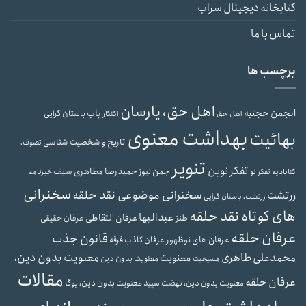
کتابخانه دیجیتال سراب
تماس با ما
برچسب ها
اهل حق، یارسان
انجمن حجتیه
باب
باستان گرایی
اهل حق
اکنکار
بهداشت معنوی
بهائیت
تاریخ و شخصیت شناسی
تصوف،
تنویر
تفکر نوین
حمیدرضا مظاهری سیف
جمن نیوز
گنابادیه
تفکر نو
خبرنامه
سخنرانی
سخنرانی موضوعی نقد حلقه
زرتشت
زرتشت، باستان گرایی
های کوتاه نقد حلقه
عبدالبها
عرفان التقاطی
طنز
عرفان حقیقی
عرفان حلقه
قانون جذب
عرفان های نوظهور
عرفان کاذب
فرقه
محمدعلی طاهری
معنویت بدون دین،
معنویت
معنویت بدون دین
مسیحیت
مقالات
عرفان حلقه
معنویت بدون دین، یوگا
معنویت بدون دین، نهضت سپید