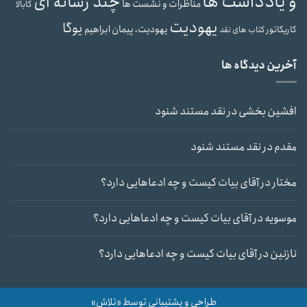
و یادداشت ها
چند رسانه ای
مناظرات و نشست ها
کابالا
یهودیت
یوگا
یهودیت، پیمان ابراهیم
کاریکاتور
کتاب های نقد
آخرین دیدگاه ها
افشین بخشی
در
نقد مستند شنود
مقدم
در
نقد مستند شنود
مختار
در
آقای بیات کیست و چه ادعاهایی دارد؟
موسویه
در
آقای بیات کیست و چه ادعاهایی دارد؟
نازنین
در
آقای بیات کیست و چه ادعاهایی دارد؟
طراحی و پشتیبانی توسط «تلاش»