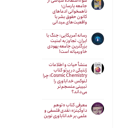
سوءاستفاده سیاسی از
جامعه یارسان؛
ناهمخوانی ادعاهای
کانون حقوق بشر با
واقعیت‌های میدانی
رسانه آمریکایی: جنگ با
ایران، تجاوز به امنیت
بزرگترین جامعه یهودی
خاورمیانه است!
منشأ حیات و اطلاعات
ژنتیکی در پرتو کتاب
Cosmic Chemistry؛ چرا
لنوکس خداباوری را
تبیینی منسجم‌تر
می‌داند؟
معرفی کتاب «توهم
داوکینز»: نقدی فلسفی و
علمی بر خداناباوری نوین