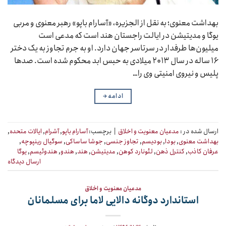
بهداشت معنوی؛ به نقل از الجزیره، «آسارام باپو» رهبر معنوی و مربی
یوگا و مدیتیشن در ایالت راجستان هند است که مدعی است
میلیون‌ها طرفدار در سرتاسر جهان دارد. او به جرم تجاوز به یک دختر
۱۶ ساله در سال ۲۰۱۳ میلادی به حبس ابد محکوم شده است. صدها
پلیس و نیروی امنیتی وی را…
ادامه
→
ارسال شده در :
مدعیان معنویت و اخلاق
|
برچسب:
آسارام باپو
,
آشرام
,
ایالات متحده
,
بهداشت معنوی
,
بودا
,
بودیسم
,
تجاوز جنسی
,
جوشا ساساکی
,
سوگیال رینپوچه
,
عرفان کاذب
,
کنترل ذهن
,
لئونارد کوهن
,
مدیتیشن
,
هند
,
هندو
,
هندوئیسم
,
یوگا
ارسال دیدگاه
مدعیان معنویت و اخلاق
استاندارد دوگانه دالایی لاما برای مسلمانان