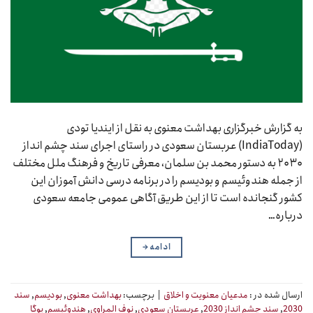
به گزارش خبرگزاری بهداشت معنوی به نقل از ایندیا تودی
(IndiaToday) عربستان سعودی در راستای اجرای سند چشم انداز
۲۰۳۰ به دستور محمد بن سلمان، معرفی تاریخ و فرهنگ ملل مختلف
از جمله هندوئیسم و بودیسم را در برنامه درسی دانش آموزان این
کشور گنجانده است تا از این طریق آگاهی عمومی جامعه سعودی
درباره…
ادامه
→
ارسال شده در :
مدعیان معنویت و اخلاق
|
برچسب:
بهداشت معنوی
,
بودیسم
,
سند
2030
,
سند چشم انداز 2030
,
عربستان سعودی
,
نوف المراوی
,
هندوئیسم
,
یوگا