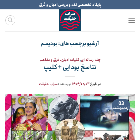
Ski
پایگاه تخصصی نقد و بررسی ادیان و فرق
t
conten
آرشیو برچسب های:
بودیسم
چند رسانه ای
,
کلیات ادیان، فرق و مذاهب
تناسخ بودایی + کلیپ
در تاریخ
۱۴۰۴/۰۲/۰۳
نویسنده:
سراب حقیقت
03
اردیبهشت