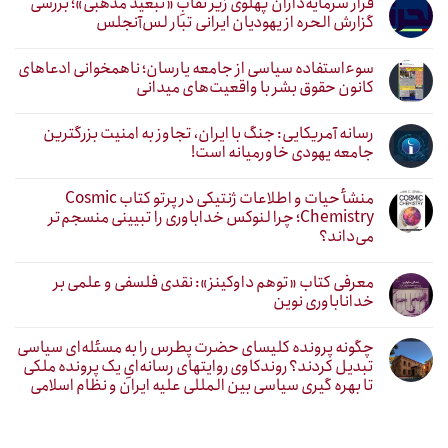
فرار سرمایه‌داران پهلوی زیر نقابِ «تبعید مذهبی»؛ بررسی
گزارش الحره از یهودیان ایرانی تبار لس‌آنجلس
سوءاستفاده سیاسی از جامعه یارسان؛ ناهمخوانی ادعاهای
کانون حقوق بشر با واقعیت‌های میدانی
رسانه آمریکایی: جنگ با ایران، تجاوز به امنیت بزرگترین
جامعه یهودی خاورمیانه است!
منشأ حیات و اطلاعات ژنتیکی در پرتو کتاب Cosmic
Chemistry؛ چرا لنوکس خداباوری را تبیینی منسجم‌تر
می‌داند؟
معرفی کتاب «توهم داوکینز»: نقدی فلسفی و علمی بر
خداناباوری نوین
چگونه پرونده کلیسای حضرت پطرس را به مسئله‌ای سیاسی
تبدیل کردند؟ روندکاوی روایتهای رسانه‌ایِ یک پرونده ملکی
تا بهره گیری سیاسی بین المللی علیه ایران و نظام اسلامی