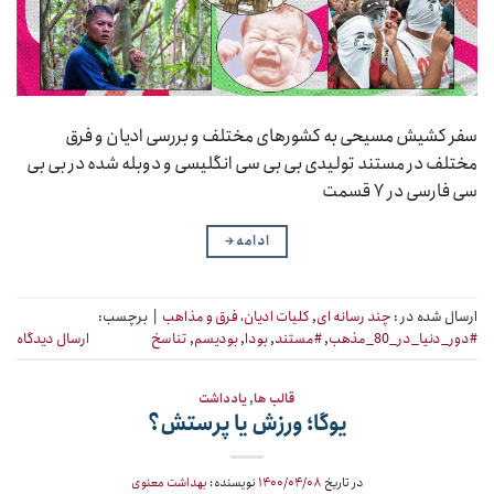
سفر کشیش مسیحی به کشورهای مختلف و بررسی ادیان و فرق
مختلف در مستند تولیدی بی بی سی انگلیسی و دوبله شده در بی بی
سی فارسی در ۷ قسمت
ادامه
→
ارسال شده در :
چند رسانه ای
,
کلیات ادیان، فرق و مذاهب
|
برچسب:
#دور_دنیا_در_80_مذهب
,
#مستند
,
بودا
,
بودیسم
,
تناسخ
ارسال دیدگاه
قالب ها
,
یادداشت
یوگا؛ ورزش یا پرستش؟
در تاریخ
۱۴۰۰/۰۴/۰۸
نویسنده:
بهداشت معنوی