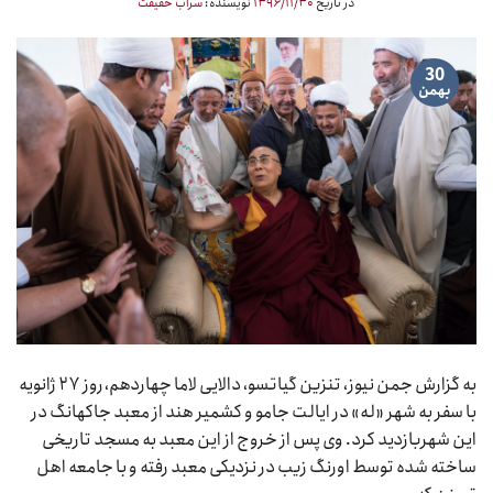
در تاریخ
۱۳۹۶/۱۱/۳۰
نویسنده:
سراب حقیقت
30
بهمن
به گزارش جمن نیوز، تنزین گیاتسو، دالایی لاما چهاردهم، روز ۲۷ ژانویه
با سفر به شهر «له» در ایالت جامو و کشمیر هند از معبد جاکهانگ در
این شهربازدید کرد. وی پس از خروج از این معبد به مسجد تاریخی
ساخته شده توسط اورنگ زیب در نزدیکی معبد رفته و با جامعه اهل