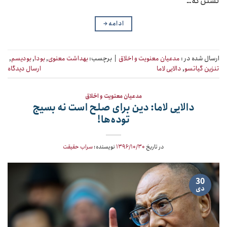
تسنن که…
ادامه
→
ارسال شده در :
مدعیان معنویت و اخلاق
|
برچسب:
بهداشت معنوی
,
بودا
,
بودیسم
,
تنزین گیاتسو
,
دالایی لاما
ارسال دیدگاه
مدعیان معنویت و اخلاق
دالایی لاما: دین برای صلح است نه بسیج
توده‌ها!
در تاریخ
۱۳۹۶/۱۰/۳۰
نویسنده:
سراب حقیقت
30
دی