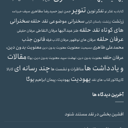
تنویر
تفکر نوین
حمیدرضا مظاهری سیف
جمن نیوز
گنابادیه
تفکر نو
خبرنامه
سخنرانی
سخنرانی موضوعی نقد حلقه
زرتشت
زرتشت، باستان گرایی
های کوتاه نقد حلقه
عبدالبها
عرفان التقاطی
طنز
عرفان حقیقی
عرفان حلقه
قانون جذب
عرفان های نوظهور
عرفان کاذب
فرقه
محمدعلی طاهری
معنویت بدون دین،
معنویت
معنویت بدون دین
مسیحیت
مقالات
عرفان حلقه
معنویت بدون دین، یوگا
معنویت بدون دین، نهضت سپید
و یادداشت ها
چند رسانه ای
مناظرات و نشست ها
کابالا
یهودیت
یوگا
یهودیت، پیمان ابراهیم
کاریکاتور
کتاب های نقد
آخرین دیدگاه ها
افشین بخشی
در
نقد مستند شنود