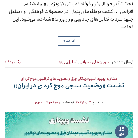
تحت تأثیر جریانی قرار گرفته که با تمرکز ویژه بر «نمادشناسی
افراطی»، «کشف توطئه‌های پنهان در محصولات فرهنگی» و «تقلیل
جبهه نبرد به تقابل‌های جادویی و راز وَرزانه» شناخته می‌شود. این
نحله…
ادامه
→
ارسال شده در :
جریان های انحرافی
,
تحلیل
,
ویژه
یک دیدگاه
مشاوره بهبود آسیب‌دیدگان فِرق و معنویت‌های نوظهور
,
موج کره ای
نشست «وضعیت سنجی موج کره‌ای در ایران»
در تاریخ
۱۴۰۴/۱۰/۱۵
نویسنده:
محمدجواد نصیری
15
دی