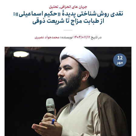
جریان های انحرافی
,
تحلیل
نقدی روش‌شناختی پدیدۀ «حکیم اسماعیلی»:
از طبابت مزاج تا شریعت ذوقی
در تاریخ
۱۴۰۴/۰۷/۱۲
نویسنده:
محمدجواد نصیری
12
مهر