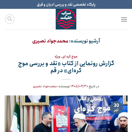
Ski
پایگاه تخصصی نقد و بررسی ادیان و فرق
t
conten
آرشیو نویسنده:
محمدجواد نصیری
موج کره ای
,
ویژه
گزارش رونمایی از کتاب «نقد و بررسی موج
کره‌ای» در قم
در تاریخ
۱۴۰۵/۰۴/۳۰
نویسنده:
محمدجواد نصیری
30
تیر