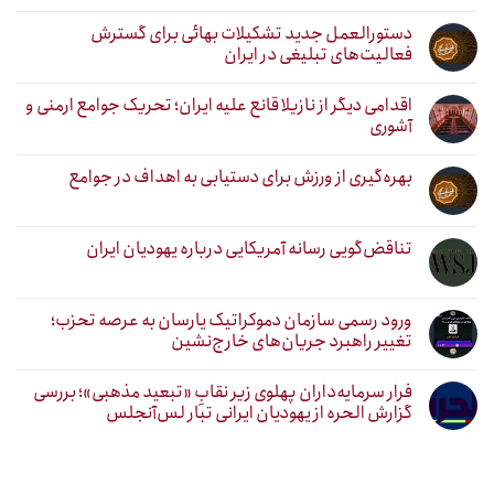
دستورالعمل جدید تشکیلات بهائی برای گسترش
فعالیت‌های تبلیغی در ایران
اقدامی دیگر از نازیلا قانع علیه ایران؛ تحریک جوامع ارمنی و
آشوری
بهره‌گیری از ورزش برای دستیابی به اهداف در جوامع
تناقض‌گویی رسانه آمریکایی درباره یهودیان ایران
ورود رسمی سازمان دموکراتیک یارسان به عرصه تحزب؛
تغییر راهبرد جریان‌های خارج‌نشین
فرار سرمایه‌داران پهلوی زیر نقابِ «تبعید مذهبی»؛ بررسی
گزارش الحره از یهودیان ایرانی تبار لس‌آنجلس