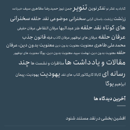
تنویر
تفکر نوین
حمیدرضا مظاهری سیف
جمن نیوز
گنابادیه
تفکر نو
خبرنامه
سخنرانی
سخنرانی موضوعی نقد حلقه
زرتشت
زرتشت، باستان گرایی
های کوتاه نقد حلقه
عبدالبها
عرفان التقاطی
طنز
عرفان حقیقی
عرفان حلقه
قانون جذب
عرفان های نوظهور
عرفان کاذب
فرقه
محمدعلی طاهری
معنویت بدون دین، عرفان
معنویت
معنویت بدون دین
حلقه
معنویت بدون دین، یوگا
معنویت بدون دین، نهضت سپید
معنویت های نوظهور
مقالات و یادداشت ها
چند
مناظرات و نشست ها
رسانه ای
یهودیت
یهودیت، پیمان
کابالا
کاریکاتور
کتاب های نقد
یوگا
ابراهیم
آخرین دیدگاه ها
افشین بخشی
در
نقد مستند شنود