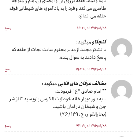
نامه و نماد حلقه بر روی آن و امضای آن، آدم را متوجه
طاهری می کند و فرد را به یاد آموزه های شیطانی فرقه
حلقه می اندازد
۱۳۹۶/۰۱/۲۸ در ۱۶:۲۱
پاسخ
کنجکاو
میگوید:
با تشکر مجدد از مدیر محترم سایت نجات از حلقه که
پاسخ دادند به سوال بنده.
۱۳۹۶/۰۱/۲۸ در ۱۹:۴۸
پاسخ
مخالف عرفان های قلابی
میگوید:
** امام صادق “ع” فرمودند:
… به دور دیوار خانه خود آیت الکرسی بنویسید تا از شر
جن و شیطان در امان باشید.
(بحارالانوار ، ج: ۱۴۹ / ۷۶)
۱۳۹۶/۰۱/۲۸ در ۲۳:۱۹
پاسخ