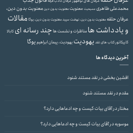
قانون جذب
عرفان های نوظهور
عرفان کاذب
فرقه
محمدعلی طاهری
معنویت بدون دین،
معنویت
معنویت بدون دین
مسیحیت
مقالات
عرفان حلقه
معنویت بدون دین، یوگا
معنویت بدون دین، نهضت سپید
و یادداشت ها
چند رسانه ای
مناظرات و نشست ها
کابالا
یهودیت
یوگا
یهودیت، پیمان ابراهیم
کاریکاتور
کتاب های نقد
آخرین دیدگاه ها
افشین بخشی
در
نقد مستند شنود
مقدم
در
نقد مستند شنود
مختار
در
آقای بیات کیست و چه ادعاهایی دارد؟
موسویه
در
آقای بیات کیست و چه ادعاهایی دارد؟