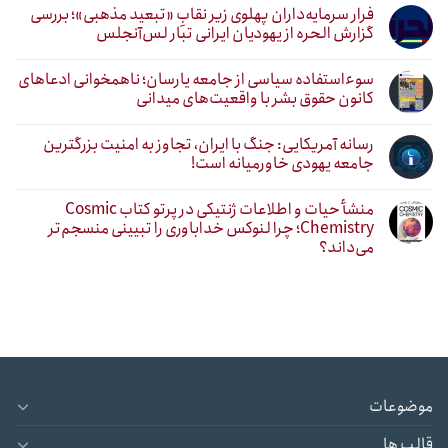
فرار سرمایه‌داران پهلوی زیر نقابِ «تبعید مذهبی»؛ بررسی
گزارش الحره از یهودیان ایرانی تبار لس‌آنجلس
سوءاستفاده سیاسی از جامعه یارسان؛ ناهمخوانی ادعاهای
کانون حقوق بشر با واقعیت‌های میدانی
رسانه آمریکایی: جنگ با ایران، تجاوز به امنیت بزرگترین
جامعه یهودی خاورمیانه است!
منشأ حیات و اطلاعات ژنتیکی در پرتو کتاب Cosmic
Chemistry؛ چرا لنوکس خداباوری را تبیینی منسجم‌تر
می‌داند؟
موضوعات
قالب ها