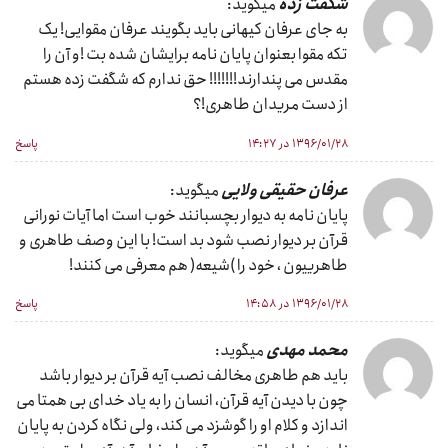
شگفت زده
میگوید:
به جای عرفان کیهانی باید بگویند عرفان مقوایی! یک
تکه مقوا بعنوان پایان نامه برایشان شده بت !و آن را
مقدس می پندارند!!!!!!! حق ندارم که شگفت زده هستم
از دست مریدان طاهری!؟
۱۳۹۶/۰۱/۲۸ در ۱۴:۲۷
پاسخ
عرفان حقیقی ولایی
میگوید:
پایان نامه به دیوار بچسبانند خوب است اما آیات نورانی
قرآن بر دیوار نصب شود بد است! با این وصف طاهری و
طاهرییون ، خود را )شیعه( هم معرفی می کنند!
۱۳۹۶/۰۱/۲۸ در ۱۴:۵۸
پاسخ
محمد مهدی
میگوید:
باید هم طاهری مخالف نصب آیه قرآن بر دیوار باشد
چون با دیدن آیه قرآن، انسان را به یاد خدای بی همتا می
اندازد و کلام او را گوشزد می کند، ولی نگاه کردن به پایان