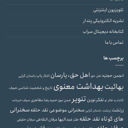
تلویزیون اینترنتی
نشریه الکترونیکی پندار
کتابخانه دیجیتال سراب
تماس با ما
برچسب ها
اهل حق، یارسان
انجمن حجتیه
باب
باستان گرایی
اهل حق
اکنکار
بهداشت معنوی
بهائیت
تاریخ و شخصیت شناسی
تصوف،
تنویر
تفکر نوین
حمیدرضا مظاهری سیف
جمن نیوز
گنابادیه
تفکر نو
خبرنامه
سخنرانی
سخنرانی موضوعی نقد حلقه
زرتشت
زرتشت، باستان گرایی
های کوتاه نقد حلقه
عبدالبها
عرفان التقاطی
طنز
عرفان حقیقی
عرفان حلقه