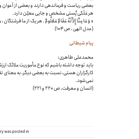
بعضی ریاست و فرماندهی دارند و بعضی از اَعوان و ا
هر مَلَکی پُستی مشخص و جایی معیّن دارد.
« وَ مَا مِنَّا إِلاَّ لَهُ‌ مَقَامٌ‌ مَعْلُومٌ‌ . هر یک از ما فرشتگان 
(عدل الهی ، ص ۱۰۴)
پیام شیطانی
محمدعلی طاهری:
باید توجه داشته باشیم که نوع مأموریت ملائک ارزش
کارگزاران هستی، نسبت به بعضی دیگر، به معنای 
نمی‌شود.
(انسان و معرفت، ص ۲۲۰ و ۲۲۱)
try was posted in