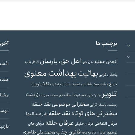
برچسب ها
آخری
اهل حق، یارسان
انجمن حجتیه
باب
اهل حق
اکنکار
افشی
بهداشت معنوی
بهائیت
باستان گرایی
مقدم
تفکر نوین
تاریخ و شخصیت شناسی
تصوف، گنابادیه
تفکر نو
تنویر
زرتشت
مختار
حمیدرضا مظاهری سیف
جمن نیوز
خبرنامه
سخنرانی موضوعی نقد حلقه
زرتشت، باستان گرایی
موسو
سخنرانی های کوتاه نقد حلقه
عبدالبها
طنز
عرفان حلقه
عرفان التقاطی
عرفان های
عرفان حقیقی
نازنی
قانون جذب
محمدعلی طاهری
نوظهور
عرفان کاذب
فرقه