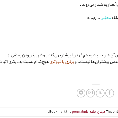
َنصار به شمار می روند .
، مقام
معیّنی
داریم.»
 آن‌ها را نسبت به هم کمتر یا بیشتر نمی‌کند و مشهورتر بودن بعضی از
تقدس بیشتر آن‌ها نیست… و
برتری یا فروتری
هیچ‌کدام نسبت به دیگری اثبات
This en
عرفان حلقه
. Bookmark the
permalink
.