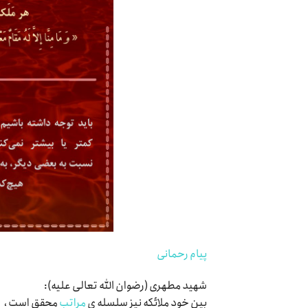
پیام رحمانی
شهید مطهری (رضوان الله تعالی علیه):
بین خود ملائکه نیز سلسله ی
مراتب
محقق است ،