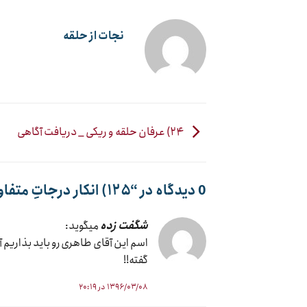
نجات از حلقه
۲۴) عرفان حلقه و ریکی _ دریافت آگاهی
0 دیدگاه در “
۱۲۵) انکار درجاتِ متفاوت فرشتگان
شگفت زده
میگوید:
اسم این آقای طاهری رو باید بذاریم
گفته!!
۱۳۹۶/۰۳/۰۸ در ۲۰:۱۹