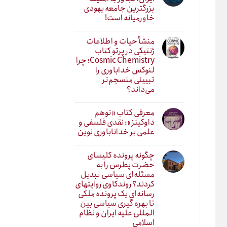
بزرگترین جامعه یهودی
خاورمیانه است!
منشأ حیات و اطلاعات
ژنتیکی در پرتو کتاب
Cosmic Chemistry؛ چرا
لنوکس خداباوری را
تبیینی منسجم‌تر
می‌داند؟
معرفی کتاب «توهم
داوکینز»: نقدی فلسفی و
علمی بر خداناباوری نوین
چگونه پرونده کلیسای
حضرت پطرس را به
مسئله‌ای سیاسی تبدیل
کردند؟ روندکاوی روایتهای
رسانه‌ایِ یک پرونده ملکی
تا بهره گیری سیاسی بین
المللی علیه ایران و نظام
اسلامی