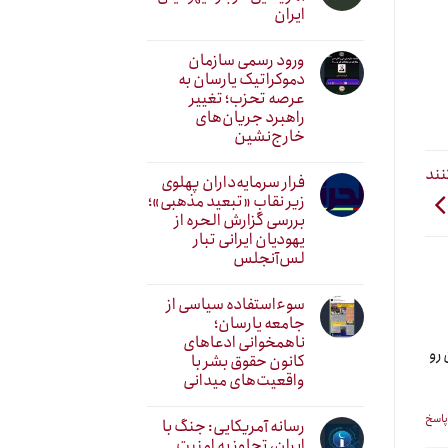
ایران
ورود رسمی سازمان
دموکراتیک یارسان به
عرصه تحزب؛ تغییر
راهبرد جریان‌های
خارج‌نشین
نند
فرار سرمایه‌داران پهلوی
زیر نقابِ «تبعید مذهبی»؛
بررسی گزارش الحره از
یهودیان ایرانی تبار
لس‌آنجلس
سوءاستفاده سیاسی از
جامعه یارسان؛
ناهمخوانی ادعاهای
رو
کانون حقوق بشر با
واقعیت‌های میدانی
پاسخ
رسانه آمریکایی: جنگ با
ایران، تجاوز به امنیت