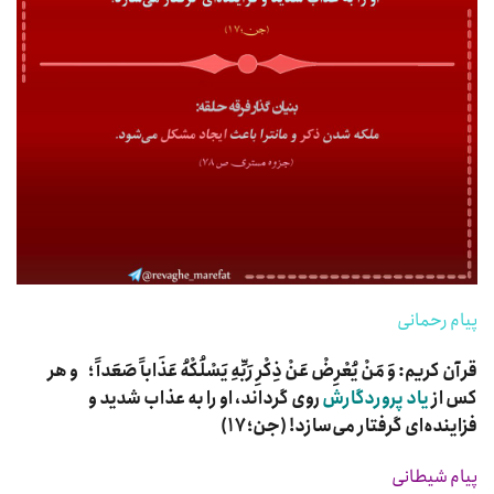
پیام رحمانی
قرآن کریم: وَ مَنْ یُعْرِضْ عَنْ ذِکْرِ رَبِّهِ یَسْلُکْهُ عَذَاباً صَعَداً ؛ و هر
کس از
یاد پروردگارش
روى گرداند، او را به عذاب شدید و
فزاینده‌اى گرفتار مى‌سازد! (جن؛۱۷)
پیام شیطانی