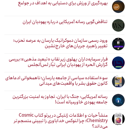
بهره‌گیری از ورزش برای دستیابی به اهداف در جوامع
تناقض‌گویی رسانه آمریکایی درباره یهودیان ایران
ورود رسمی سازمان دموکراتیک یارسان به عرصه تحزب؛
تغییر راهبرد جریان‌های خارج‌نشین
فرار سرمایه‌داران پهلوی زیر نقابِ «تبعید مذهبی»؛ بررسی
گزارش الحره از یهودیان ایرانی تبار لس‌آنجلس
سوءاستفاده سیاسی از جامعه یارسان؛ ناهمخوانی ادعاهای
کانون حقوق بشر با واقعیت‌های میدانی
رسانه آمریکایی: جنگ با ایران، تجاوز به امنیت بزرگترین
جامعه یهودی خاورمیانه است!
منشأ حیات و اطلاعات ژنتیکی در پرتو کتاب Cosmic
Chemistry؛ چرا لنوکس خداباوری را تبیینی منسجم‌تر
می‌داند؟