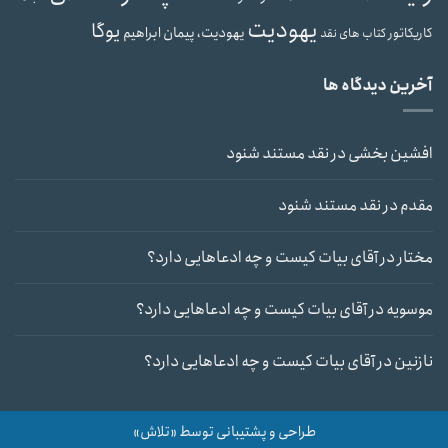
یهودیت
یوگا
یهودیت، پیمان ابراهیم
کاریکاتور
کتاب های نقد
آخرین دیدگاه ها
افشین بخشی
در
نقد مستند شنود
مقدم
در
نقد مستند شنود
مختار
در
آقای بیات کیست و چه ادعاهایی دارد؟
موسویه
در
آقای بیات کیست و چه ادعاهایی دارد؟
نازنین
در
آقای بیات کیست و چه ادعاهایی دارد؟
طراحی و پشتیبانی توسط «تلاش»