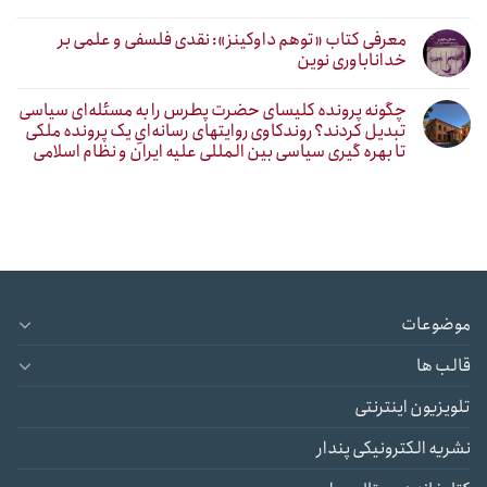
معرفی کتاب «توهم داوکینز»: نقدی فلسفی و علمی بر
خداناباوری نوین
چگونه پرونده کلیسای حضرت پطرس را به مسئله‌ای سیاسی
تبدیل کردند؟ روندکاوی روایتهای رسانه‌ایِ یک پرونده ملکی
تا بهره گیری سیاسی بین المللی علیه ایران و نظام اسلامی
موضوعات
قالب ها
تلویزیون اینترنتی
نشریه الکترونیکی پندار