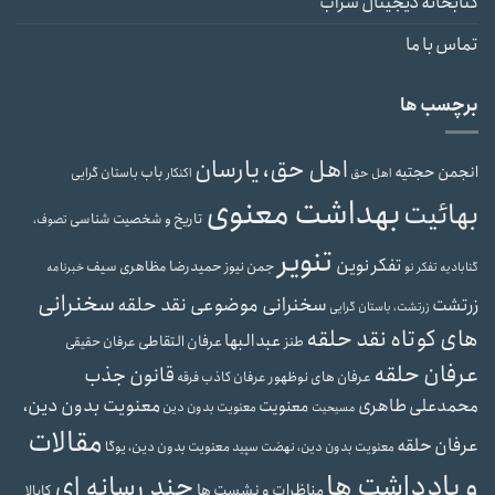
کتابخانه دیجیتال سراب
تماس با ما
برچسب ها
اهل حق، یارسان
انجمن حجتیه
باب
باستان گرایی
اهل حق
اکنکار
بهداشت معنوی
بهائیت
تاریخ و شخصیت شناسی
تصوف،
تنویر
تفکر نوین
حمیدرضا مظاهری سیف
جمن نیوز
گنابادیه
تفکر نو
خبرنامه
سخنرانی
سخنرانی موضوعی نقد حلقه
زرتشت
زرتشت، باستان گرایی
های کوتاه نقد حلقه
عبدالبها
عرفان التقاطی
طنز
عرفان حقیقی
عرفان حلقه
قانون جذب
عرفان های نوظهور
عرفان کاذب
فرقه
محمدعلی طاهری
معنویت بدون دین،
معنویت
معنویت بدون دین
مسیحیت
مقالات
عرفان حلقه
معنویت بدون دین، یوگا
معنویت بدون دین، نهضت سپید
و یادداشت ها
چند رسانه ای
مناظرات و نشست ها
کابالا