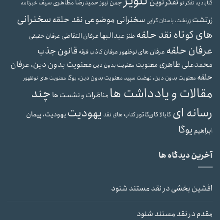
تنویر
تفکر نوین
حمیدرضا مظاهری سیف
جمن نیوز
گنابادیه
تفکر نو
خبرنامه
سخنرانی
سخنرانی موضوعی نقد حلقه
زرتشت
زرتشت، باستان گرایی
های کوتاه نقد حلقه
عبدالبها
عرفان التقاطی
طنز
عرفان حقیقی
عرفان حلقه
قانون جذب
عرفان های نوظهور
عرفان کاذب
فرقه
محمدعلی طاهری
معنویت بدون دین، عرفان
معنویت
معنویت بدون دین
حلقه
معنویت بدون دین، یوگا
معنویت بدون دین، نهضت سپید
معنویت های نوظهور
مقالات و یادداشت ها
چند
مناظرات و نشست ها
رسانه ای
یهودیت
یهودیت، پیمان
کابالا
کاریکاتور
کتاب های نقد
یوگا
ابراهیم
آخرین دیدگاه ها
افشین بخشی
در
نقد مستند شنود
مقدم
در
نقد مستند شنود