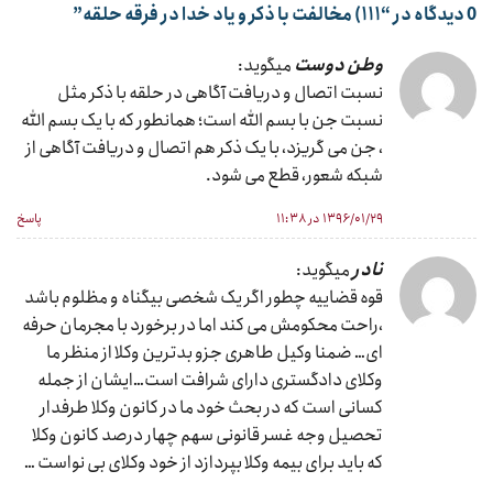
0 دیدگاه در “
۱۱۱) مخالفت با ذکر و یاد خدا در فرقه حلقه
”
وطن دوست
میگوید:
نسبت اتصال و دریافت آگاهی در حلقه با ذکر مثل
نسبت جن با بسم الله است؛ همانطور که با یک بسم الله
، جن می گریزد، با یک ذکر هم اتصال و دریافت آگاهی از
شبکه شعور، قطع می شود.
۱۳۹۶/۰۱/۲۹ در ۱۱:۳۸
پاسخ
نادر
میگوید:
قوه قضاییه چطور اگر یک شخصی بیگناه و مظلوم باشد
،راحت محکومش می کند اما در برخورد با مجرمان حرفه
ای… ضمنا وکیل طاهری جزو بدترین وکلا از منظر ما
وکلای دادگستری دارای شرافت است…ایشان از جمله
کسانی است که در بحث خود ما در کانون وکلا طرفدار
تحصیل وجه غسر قانونی سهم چهار درصد کانون وکلا
که باید برای بیمه وکلا بپردازد از خود وکلای بی نواست …