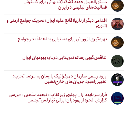
دستورالعمل جدید تشکیلات بهائی برای گسترش
فعالیت‌های تبلیغی در ایران
اقدامی دیگر از نازیلا قانع علیه ایران؛ تحریک جوامع ارمنی و
آشوری
بهره‌گیری از ورزش برای دستیابی به اهداف در جوامع
تناقض‌گویی رسانه آمریکایی درباره یهودیان ایران
ورود رسمی سازمان دموکراتیک یارسان به عرصه تحزب؛
تغییر راهبرد جریان‌های خارج‌نشین
فرار سرمایه‌داران پهلوی زیر نقابِ «تبعید مذهبی»؛ بررسی
گزارش الحره از یهودیان ایرانی تبار لس‌آنجلس