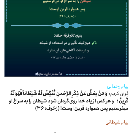
پیام رحمانی
قرآن کریم:
وَ مَنْ یَعْشُ عَنْ ذِکْرِ الرَّحْمنِ نُقَیِّضْ لَهُ شَیْطَاناً فَهُوَ لَهُ
قَرِینٌ ؛ و هر کس از یاد خدا روى‌گردان شود شیطان را به سراغ او
میفرستیم پس همواره قرین اوست! (زخرف؛ ۳۶)
پیام شیطانی