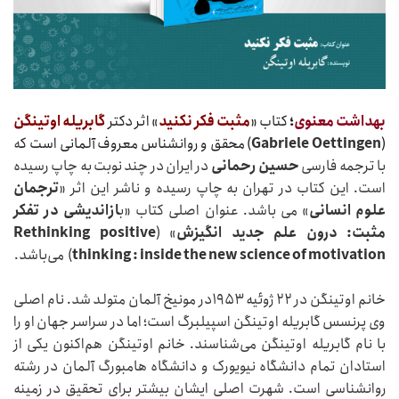
بهداشت معنوی
؛
کتاب «
مثبت فکر نکنید
» اثر دکتر
گابریله اوتینگن
(
Gabriele Oettingen
) محقق و روانشناس معروف آلمانی است ک
ه
با ترجمه فارسی
حسین رحمانی
در ایران در چند نوبت به چاپ رسیده
است. این کتاب در تهران به چاپ رسیده و ناشر این اثر «
ترجمان
علوم انسانی
» می باشد. عنوان اصلی کتاب «ب
ازاندیشی در تفکر
مثبت: درون علم جدید انگیزش
» (
Rethinking positive
new science of motivation
thinking : inside the
) می‌باشد.
خانم اوتینگن در ۲۲ ژوئیه ۱۹۵۳در مونیخ آلمان متولد شد. نام اصلی
وی پرنسس گابریله اوتینگن اسپیلبرگ است؛ اما در سراسر جهان او را
با نام گابریله اوتینگن می‌شناسند. خانم اوتینگن هم‌اکنون یکی از
استادان تمام دانشگاه نیویورک و دانشگاه هامبورگ آلمان در رشته
روانشناسی است. شهرت اصلی ایشان بیشتر برای تحقیق در زمینه