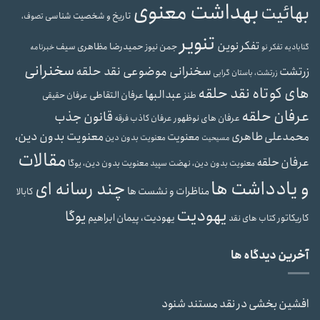
بهداشت معنوی
بهائیت
تاریخ و شخصیت شناسی
تصوف،
تنویر
تفکر نوین
حمیدرضا مظاهری سیف
جمن نیوز
گنابادیه
تفکر نو
خبرنامه
سخنرانی
سخنرانی موضوعی نقد حلقه
زرتشت
زرتشت، باستان گرایی
های کوتاه نقد حلقه
عبدالبها
عرفان التقاطی
طنز
عرفان حقیقی
عرفان حلقه
قانون جذب
عرفان های نوظهور
عرفان کاذب
فرقه
محمدعلی طاهری
معنویت بدون دین،
معنویت
معنویت بدون دین
مسیحیت
مقالات
عرفان حلقه
معنویت بدون دین، یوگا
معنویت بدون دین، نهضت سپید
و یادداشت ها
چند رسانه ای
مناظرات و نشست ها
کابالا
یهودیت
یوگا
یهودیت، پیمان ابراهیم
کاریکاتور
کتاب های نقد
آخرین دیدگاه ها
افشین بخشی
در
نقد مستند شنود