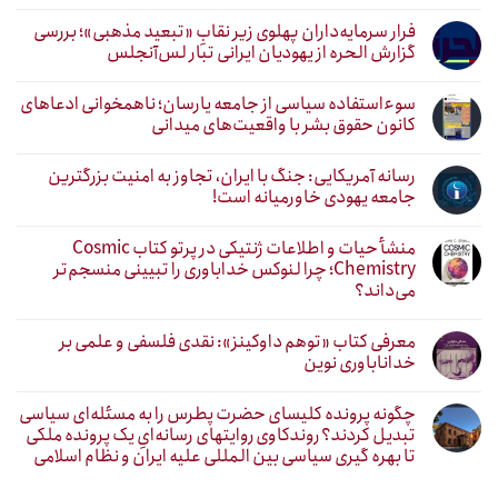
فرار سرمایه‌داران پهلوی زیر نقابِ «تبعید مذهبی»؛ بررسی
گزارش الحره از یهودیان ایرانی تبار لس‌آنجلس
سوءاستفاده سیاسی از جامعه یارسان؛ ناهمخوانی ادعاهای
کانون حقوق بشر با واقعیت‌های میدانی
رسانه آمریکایی: جنگ با ایران، تجاوز به امنیت بزرگترین
جامعه یهودی خاورمیانه است!
منشأ حیات و اطلاعات ژنتیکی در پرتو کتاب Cosmic
Chemistry؛ چرا لنوکس خداباوری را تبیینی منسجم‌تر
می‌داند؟
معرفی کتاب «توهم داوکینز»: نقدی فلسفی و علمی بر
خداناباوری نوین
چگونه پرونده کلیسای حضرت پطرس را به مسئله‌ای سیاسی
تبدیل کردند؟ روندکاوی روایتهای رسانه‌ایِ یک پرونده ملکی
تا بهره گیری سیاسی بین المللی علیه ایران و نظام اسلامی