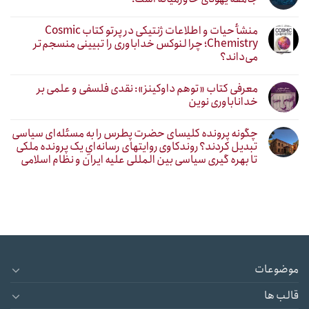
منشأ حیات و اطلاعات ژنتیکی در پرتو کتاب Cosmic
Chemistry؛ چرا لنوکس خداباوری را تبیینی منسجم‌تر
می‌داند؟
معرفی کتاب «توهم داوکینز»: نقدی فلسفی و علمی بر
خداناباوری نوین
چگونه پرونده کلیسای حضرت پطرس را به مسئله‌ای سیاسی
تبدیل کردند؟ روندکاوی روایتهای رسانه‌ایِ یک پرونده ملکی
تا بهره گیری سیاسی بین المللی علیه ایران و نظام اسلامی
موضوعات
قالب ها