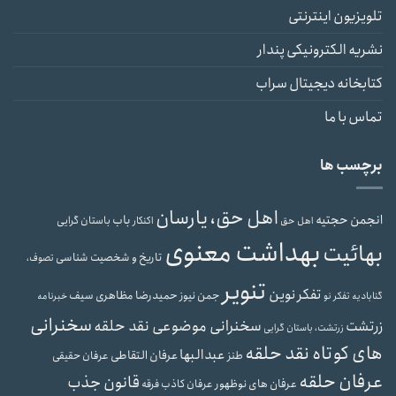
تلویزیون اینترنتی
نشریه الکترونیکی پندار
کتابخانه دیجیتال سراب
تماس با ما
برچسب ها
اهل حق، یارسان
انجمن حجتیه
باب
باستان گرایی
اهل حق
اکنکار
بهداشت معنوی
بهائیت
تاریخ و شخصیت شناسی
تصوف،
تنویر
تفکر نوین
حمیدرضا مظاهری سیف
جمن نیوز
گنابادیه
تفکر نو
خبرنامه
سخنرانی
سخنرانی موضوعی نقد حلقه
زرتشت
زرتشت، باستان گرایی
های کوتاه نقد حلقه
عبدالبها
عرفان التقاطی
طنز
عرفان حقیقی
عرفان حلقه
قانون جذب
عرفان های نوظهور
عرفان کاذب
فرقه