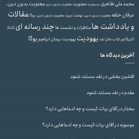
محمدعلی طاهری
معنویت بدون دین،
معنویت
معنویت بدون دین
مسیحیت
مقالات
عرفان حلقه
معنویت بدون دین، یوگا
معنویت بدون دین، نهضت سپید
و یادداشت ها
چند رسانه ای
مناظرات و نشست ها
کابالا
یهودیت
یوگا
یهودیت، پیمان ابراهیم
کاریکاتور
کتاب های نقد
آخرین دیدگاه ها
افشین بخشی
در
نقد مستند شنود
مقدم
در
نقد مستند شنود
مختار
در
آقای بیات کیست و چه ادعاهایی دارد؟
موسویه
در
آقای بیات کیست و چه ادعاهایی دارد؟