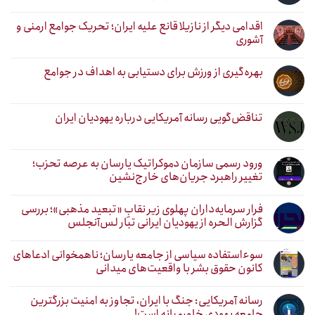
اقدامی دیگر از نازیلا قانع علیه ایران؛ تحریک جوامع ارمنی و
آشوری
بهره‌گیری از ورزش برای دستیابی به اهداف در جوامع
تناقض‌گویی رسانه آمریکایی درباره یهودیان ایران
ورود رسمی سازمان دموکراتیک یارسان به عرصه تحزب؛
تغییر راهبرد جریان‌های خارج‌نشین
فرار سرمایه‌داران پهلوی زیر نقابِ «تبعید مذهبی»؛ بررسی
گزارش الحره از یهودیان ایرانی تبار لس‌آنجلس
سوءاستفاده سیاسی از جامعه یارسان؛ ناهمخوانی ادعاهای
کانون حقوق بشر با واقعیت‌های میدانی
رسانه آمریکایی: جنگ با ایران، تجاوز به امنیت بزرگترین
جامعه یهودی خاورمیانه است!