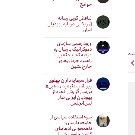
جوامع
تناقض‌گویی رسانه
آمریکایی درباره یهودیان
ایران
ورود رسمی سازمان
دموکراتیک یارسان به
نده
عرصه تحزب؛ تغییر
راهبرد جریان‌های
خارج‌نشین
فرار سرمایه‌داران پهلوی
زیر نقابِ «تبعید مذهبی»؛
بررسی گزارش الحره از
یهودیان ایرانی تبار
لس‌آنجلس
سوءاستفاده سیاسی از
جامعه یارسان؛
ناهمخوانی ادعاهای
کانون حقوق بشر با