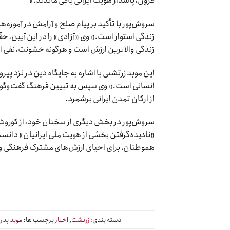
قرون، پاسدار هویت ایرانی باقی ماندند.»
سروش‌پور با تأکید بر پیام صلح و آرامش در آموزه‌ه
زندگی استوار است.» وی «آزادی» را در این آیین، حق
زندگی والاترین ارزش است و هرگونه خشونت، نفی
این موبد زرتشتی با اشاره به جایگاه دین در نزد پیر
انسانی است.» وی سپس به تبیین فرهنگ گفت‌وگو و 
از ارکان تمدن ایرانی برشمرد.
سروش‌پور در بخش دیگری از سخنان خود، از کوروش بز
«نادیده‌گرفتن بخشی از هویت ملی ایرانیان» دانست. 
هموطنان، برای احیای ارزش‌های مشترک فرهنگی و ه
دسته بندی:
زرتشت
,
اخبار
برچسب ها:
موبد پدر