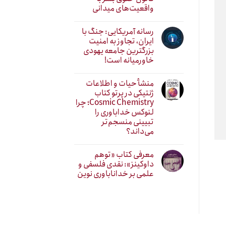
واقعیت‌های میدانی
رسانه آمریکایی: جنگ با
ایران، تجاوز به امنیت
بزرگترین جامعه یهودی
خاورمیانه است!
منشأ حیات و اطلاعات
ژنتیکی در پرتو کتاب
Cosmic Chemistry؛ چرا
لنوکس خداباوری را
تبیینی منسجم‌تر
می‌داند؟
معرفی کتاب «توهم
داوکینز»: نقدی فلسفی و
علمی بر خداناباوری نوین