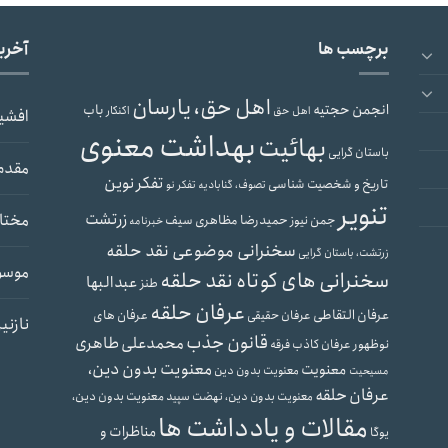
برچسب ها
آخری
اهل حق، یارسان
انجمن حجتیه
باب
اهل حق
اکنکار
افشی
بهداشت معنوی
بهائیت
باستان گرایی
مقدم
تفکر نوین
تاریخ و شخصیت شناسی
تصوف، گنابادیه
تفکر نو
تنویر
زرتشت
مختار
حمیدرضا مظاهری سیف
جمن نیوز
خبرنامه
سخنرانی موضوعی نقد حلقه
زرتشت، باستان گرایی
موسو
سخنرانی های کوتاه نقد حلقه
عبدالبها
طنز
عرفان حلقه
عرفان التقاطی
عرفان های
عرفان حقیقی
نازنی
قانون جذب
محمدعلی طاهری
نوظهور
عرفان کاذب
فرقه
معنویت بدون دین،
معنویت
معنویت بدون دین
مسیحیت
عرفان حلقه
معنویت بدون دین،
معنویت بدون دین، نهضت سپید
مقالات و یادداشت ها
مناظرات و
یوگا