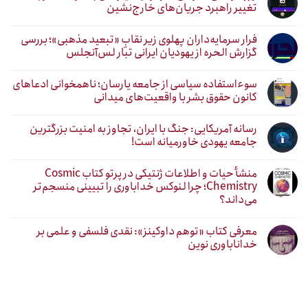
تغییر راهبرد جریان‌های خارج‌نشین
فرار سرمایه‌داران پهلوی زیر نقابِ «تبعید مذهبی»؛ بررسی
گزارش الحره از یهودیان ایرانی تبار لس‌آنجلس
سوءاستفاده سیاسی از جامعه یارسان؛ ناهمخوانی ادعاهای
کانون حقوق بشر با واقعیت‌های میدانی
رسانه آمریکایی: جنگ با ایران، تجاوز به امنیت بزرگترین
جامعه یهودی خاورمیانه است!
منشأ حیات و اطلاعات ژنتیکی در پرتو کتاب Cosmic
Chemistry؛ چرا لنوکس خداباوری را تبیینی منسجم‌تر
می‌داند؟
معرفی کتاب «توهم داوکینز»: نقدی فلسفی و علمی بر
خداناباوری نوین