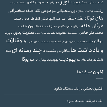
تنویر
تفکر نوین
حمیدرضا مظاهری سیف
جمن نیوز
گنابادیه
تفکر نو
خبرنامه
سخنرانی
سخنرانی موضوعی نقد حلقه
زرتشت
زرتشت، باستان گرایی
های کوتاه نقد حلقه
عبدالبها
عرفان التقاطی
طنز
عرفان حقیقی
عرفان حلقه
قانون جذب
عرفان های نوظهور
عرفان کاذب
فرقه
محمدعلی طاهری
معنویت بدون دین،
معنویت
معنویت بدون دین
مسیحیت
مقالات
عرفان حلقه
معنویت بدون دین، یوگا
معنویت بدون دین، نهضت سپید
و یادداشت ها
چند رسانه ای
مناظرات و نشست ها
کابالا
یهودیت
یوگا
یهودیت، پیمان ابراهیم
کاریکاتور
کتاب های نقد
آخرین دیدگاه ها
افشین بخشی
در
نقد مستند شنود
مقدم
در
نقد مستند شنود