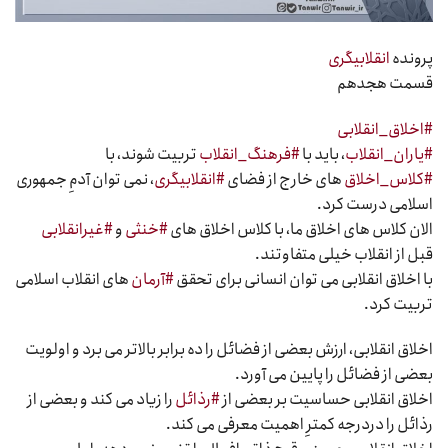
پرونده
انقلابیگری
قسمت هجدهم
#اخلاق_انقلابی
#یاران_انقلاب
، باید با
#فرهنگ_انقلاب
تربیت شوند، با
#کلاس_اخلاق
های خارج از فضای
#انقلابیگری
، نمی توان آدمِ جمهوری
اسلامی درست کرد.
الان کلاس های اخلاق ما، با کلاس اخلاق های
#خنثی
و
#غیرانقلابی
قبل از انقلاب خیلی متفاوتند.
با اخلاق انقلابی می توان انسانی برای تحقق
#آرمان
های انقلاب اسلامی
تربیت کرد.
اخلاق انقلابی، ارزش بعضی از فضائل را ده برابر بالاتر می برد و اولویت
بعضی از فضائل را پایین می آورد.
اخلاق انقلابی حساسیت بر بعضی از
#رذائل
را زیاد می کند و بعضی از
رذائل را دردرجه کمترِ اهمیت معرفی می کند.