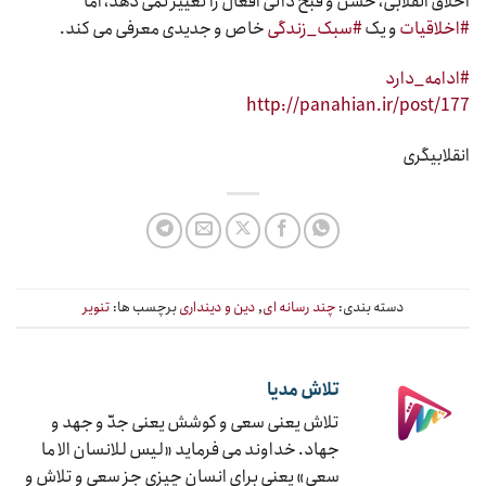
اخلاق انقلابی، حسن و قبح ذاتی افعال را تغییر نمی دهد، اما
#اخلاقیات
و یک
#سبک_زندگی
خاص و جدیدی معرفی می کند.
#ادامه_دارد
http://panahian.ir/post/177
انقلابیگری
دسته بندی:
چند رسانه ای
,
دین و دینداری
برچسب ها:
تنویر
تلاش مدیا
تلاش یعنی سعی و کوشش یعنی جدّ و جهد و
جهاد. خداوند می فرماید «لیس للانسان الا ما
سعی» یعنی برای انسان چیزی جز سعی و تلاش و