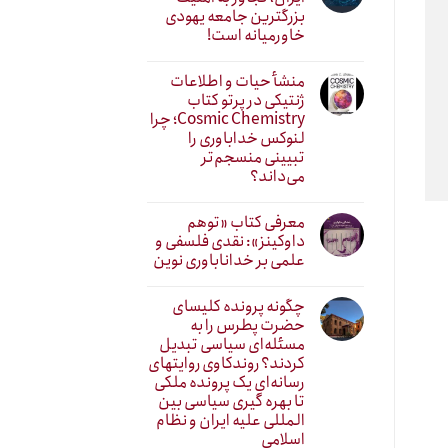
بزرگترین جامعه یهودی
خاورمیانه است!
منشأ حیات و اطلاعات
ژنتیکی در پرتو کتاب
Cosmic Chemistry؛ چرا
لنوکس خداباوری را
تبیینی منسجم‌تر
می‌داند؟
معرفی کتاب «توهم
داوکینز»: نقدی فلسفی و
علمی بر خداناباوری نوین
چگونه پرونده کلیسای
حضرت پطرس را به
مسئله‌ای سیاسی تبدیل
کردند؟ روندکاوی روایتهای
رسانه‌ایِ یک پرونده ملکی
تا بهره گیری سیاسی بین
المللی علیه ایران و نظام
اسلامی