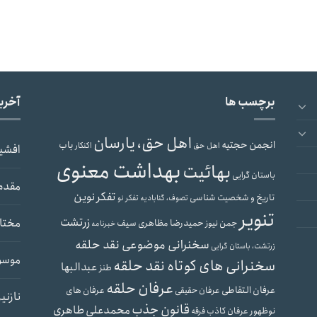
برچسب ها
آخری
اهل حق، یارسان
انجمن حجتیه
باب
اهل حق
اکنکار
افشی
بهداشت معنوی
بهائیت
باستان گرایی
مقدم
تفکر نوین
تاریخ و شخصیت شناسی
تصوف، گنابادیه
تفکر نو
تنویر
زرتشت
مختار
حمیدرضا مظاهری سیف
جمن نیوز
خبرنامه
سخنرانی موضوعی نقد حلقه
زرتشت، باستان گرایی
موسو
سخنرانی های کوتاه نقد حلقه
عبدالبها
طنز
عرفان حلقه
عرفان التقاطی
عرفان های
عرفان حقیقی
نازنی
قانون جذب
محمدعلی طاهری
نوظهور
عرفان کاذب
فرقه