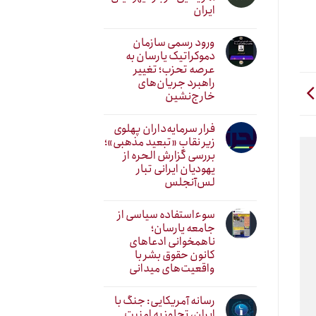
ایران
ورود رسمی سازمان
دموکراتیک یارسان به
عرصه تحزب؛ تغییر
راهبرد جریان‌های
خارج‌نشین
فرار سرمایه‌داران پهلوی
زیر نقابِ «تبعید مذهبی»؛
بررسی گزارش الحره از
یهودیان ایرانی تبار
لس‌آنجلس
سوءاستفاده سیاسی از
جامعه یارسان؛
ناهمخوانی ادعاهای
کانون حقوق بشر با
واقعیت‌های میدانی
رسانه آمریکایی: جنگ با
ایران، تجاوز به امنیت