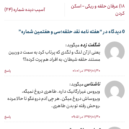
۱۸) عرفان حلقه و ریکی – اسکن
آسیب دیده شماره (۲۴)
کردن
0 دیدگاه در “
هفته نامه نقد حلقه؛سی و هفتمین شماره
”
شگفت زده
میگوید:
یعنی از آن لنگ و لگدی که پرتاب کرد به سمت دوربین
مستند حلقه شیطان، به افراد هم پرت کرده!؟
۱۳۹۶/۰۱/۳۰ در ۰۱:۰۱
پاسخ
ناشناس
میگوید:
ویروس غیرارگانیک داره. طاهری دروغ نمیگه،
ویروساش دروغ میگن. هر چی آدم دروغگو تا حالا مرده
،روحش رفته تو بدن طاهری.
۱۳۹۶/۰۱/۳۰ در ۰۹:۵۱
پاسخ