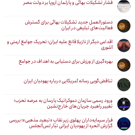
فشار تشکیلات بهائی و پارلمان اروپا بر دولت مصر
دستورالعمل جدید تشکیلات بهائی برای گسترش
فعالیت‌های تبلیغی در ایران
اقدامی دیگر از نازیلا قانع علیه ایران؛ تحریک جوامع ارمنی و
آشوری
بهره‌گیری از ورزش برای دستیابی به اهداف در جوامع
تناقض‌گویی رسانه آمریکایی درباره یهودیان ایران
ورود رسمی سازمان دموکراتیک یارسان به عرصه تحزب؛
تغییر راهبرد جریان‌های خارج‌نشین
فرار سرمایه‌داران پهلوی زیر نقابِ «تبعید مذهبی»؛ بررسی
گزارش الحره از یهودیان ایرانی تبار لس‌آنجلس