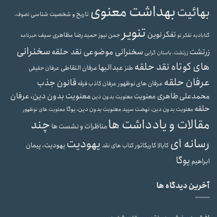
بهداشت معنوی
بهائیت
تاریخ و شخصیت شناسی
تصوف،
تنویر
تفکر نوین
حمیدرضا مظاهری سیف
جمن نیوز
گنابادیه
تفکر نو
خبرنامه
سخنرانی
سخنرانی موضوعی نقد حلقه
زرتشت
زرتشت، باستان گرایی
های کوتاه نقد حلقه
عبدالبها
عرفان التقاطی
طنز
عرفان حقیقی
عرفان حلقه
قانون جذب
عرفان های نوظهور
عرفان کاذب
فرقه
محمدعلی طاهری
معنویت بدون دین، عرفان
معنویت
معنویت بدون دین
حلقه
معنویت بدون دین، یوگا
معنویت بدون دین، نهضت سپید
معنویت های نوظهور
مقالات و یادداشت ها
چند
مناظرات و نشست ها
رسانه ای
یهودیت
یهودیت، پیمان
کابالا
کاریکاتور
کتاب های نقد
یوگا
ابراهیم
آخرین دیدگاه ها