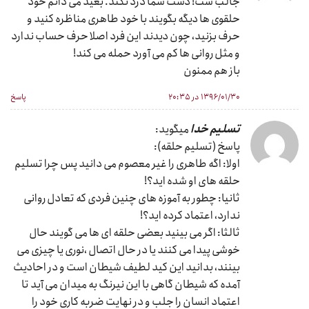
جالب ست! دست شما درد نکند. بعید می دانم خود
حلقوی ها دیگه بگویند با خود طاهری مناظره کنید و
حرف بزنید، چون دیدند این فرد اصلا حرف حساب ندارد
و مثل روانی ها کم می آورد حمله می کند!
باز هم ممنون
۱۳۹۶/۰۱/۳۰ در ۲۰:۳۵
پاسخ
تسلیم خدا
میگوید:
پاسخ (تسلیم حلقه):
اولا: اگه طاهری را غیر معصوم می دانید پس چرا تسلیم
حلقه های او شده اید؟!
ثانیا: چطور به آموزه های چنین فردی که تعادل روانی
ندارد، اعتماد کرده اید؟!
ثالثا: اگر می بینید بعضی حلقه ای ها می گویند حال
خوشی پیدا می کنند یا در حال اتصال ،نوری یا چیزی می
بینند، بدانید این کید لطیف شیطان است و در احادیث
آمده که شیطان گاهی با این نیرنگ به میدان می آید تا
اعتماد انسان را جلب و در نهایت ضربه کاری خود را