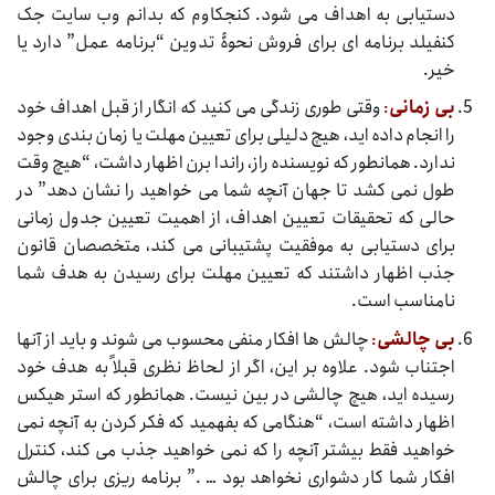
دستیابی به اهداف می شود. کنجکاوم که بدانم وب سایت جک
کنفیلد برنامه ای برای فروش نحوۀ تدوین “برنامه عمل” دارد یا
خیر.
بی زمانی
:
وقتی طوری زندگی می کنید که انگار از قبل اهداف خود
را انجام داده اید، هیچ دلیلی برای تعیین مهلت یا زمان بندی وجود
ندارد. همانطور که نویسنده راز، راندا برن اظهار داشت، “هیچ وقت
طول نمی کشد تا جهان آنچه شما می خواهید را نشان دهد” در
حالی که تحقیقات تعیین اهداف، از اهمیت تعیین جدول زمانی
برای دستیابی به موفقیت پشتیبانی می کند، متخصصان قانون
جذب اظهار داشتند که تعیین مهلت برای رسیدن به هدف شما
نامناسب است.
بی چالشی
:
چالش ها افکار منفی محسوب می شوند و باید از آنها
اجتناب شود. علاوه بر این، اگر از لحاظ نظری قبلاً به هدف خود
رسیده اید، هیچ چالشی در بین نیست. همانطور که استر هیکس
اظهار داشته است، “هنگامی که بفهمید که فکر کردن به آنچه نمی
خواهید فقط بیشتر آنچه را که نمی خواهید جذب می کند، کنترل
افکار شما کار دشواری نخواهد بود … .” برنامه ریزی برای چالش