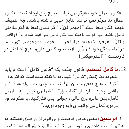
کتاب راز).
“افکار و اعمال خوب هرگز نمی توانند نتایج بدی ایجاد کنند. افکار و
اعمال بد هرگز نمی توانند نتایج خوبی داشته باشند. رنج همیشه
نتیجۀ افکار غلط است.” (جیمز آلن). “اگر انسان فقط به فکر سلامتی
کامل باشد، می تواند باعث سلامتی کامل در خود شود …” (والاس
واتلز). “هر فرد یک جنبه ای از تجربیات خود را به وجود می آورد – ما
در تمام زندگی خود کاملاً بر سلامت خود کنترل داریم. هیچ تصادفی در
کار نیست.” (استر هیکس)
ما کامل نیستیم
:
قانون جذب یک “قانون کامل” است و باید
منجر به یک زندگی “کامل” شود. به ما گفته شده است که اگر به آن
فکر کنید هیچ هدفی چندان بزرگ نیست. چیزی به عنوان هدف غیر
واقعی وجود ندارد. از “کتاب راز” : “شما می توانید به سلامتی
کامل، بدن عالی، وزن عالی و جوانی ابدی فکر کنید. با تفکر مداوم
در مورد کمال می توانید آن را به وجود آورید.”
۱۳.
اثر تلقین
:
تلقین ها بی خاصیت و بی اثرتر از آن چیزی هستند که
به آنها نسبت داده می شود. می توانند عالی، خارق العاده، شگفت