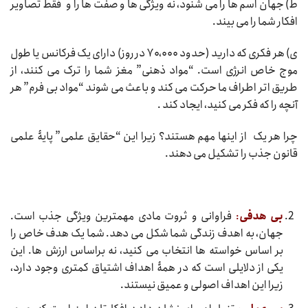
ط) جهان اسم ها را می شنود، نه ویژگی ها و صفت ها را و فقط تصاویر
افکار شما را می بیند.
ی) هر فکری که دارید (حدود ۷۰،۰۰۰ در روز) دارای یک فرکانس یا طول
موج خاص انرژی است. “مواد ذهنی” مغز شما را ترک می کنند، از
طریق اتر اطراف ما حرکت می کند و باعث می شوند “مواد بی فرم” هر
آنچه را که فکر می کنید، ایجاد کند .
چرا هر یک از اینها مهم هستند؟ زیرا این “حقایق علمی” پایۀ علمی
قانون جذب را تشکیل می دهند.
بی هدفی
:
فراوانی و ثروت مادی مهمترین ویژگی جذب است.
جهان، به اهدف زندگی شما شکل می دهد. شما یک هدف خاص را
بر اساس خواسته ها انتخاب می کنید، نه براساس ارزش ها. این
یکی از دلایلی است که در همۀ اهداف اشتیاق کمتری وجود دارد،
زیرا این اهداف اصولی و عمیق نیستند.