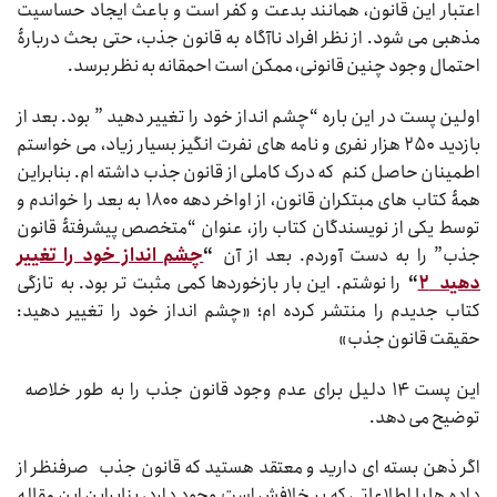
اعتبار این قانون، همانند بدعت و کفر است و باعث ایجاد حساسیت
مذهبی می شود. از نظر افراد ناآگاه به قانون جذب، حتی بحث دربارۀ
احتمال وجود چنین قانونی، ممکن است احمقانه به نظر برسد.
اولین پست در این باره “چشم انداز خود را تغییر دهید ” بود. بعد از
بازدید ۲۵۰ هزار نفری و نامه های نفرت انگیز بسیار زیاد، می خواستم
اطمینان حاصل کنم که درک کاملی از قانون جذب داشته ام. بنابراین
همۀ کتاب های مبتکران قانون، از اواخر دهه ۱۸۰۰ به بعد را خواندم و
توسط یکی از نویسندگان کتاب راز، عنوان “متخصص پیشرفتۀ قانون
جذب” را به دست آوردم. بعد از آن
“
چشم انداز خود را تغییر
دهید ۲
“
را نوشتم. این بار بازخوردها کمی مثبت تر بود. به تازگی
کتاب جدیدم را منتشر کرده ام؛ «چشم انداز خود را تغییر دهید:
حقیقت قانون جذب»
این پست ۱۴ دلیل برای عدم وجود قانون جذب را به طور خلاصه
توضیح می دهد.
اگر ذهن بسته ای دارید و معتقد هستید که قانون جذب صرفنظر از
داده ها یا اطلاعاتی که بر خلافش است وجود دارد، بنابراین این مقاله