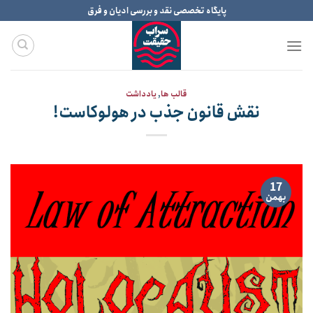
Ski
پایگاه تخصصی نقد و بررسی ادیان و فرق
t
conten
قالب ها
,
یادداشت
نقش قانون جذب در هولوکاست!
17
بهمن