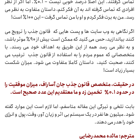
تماس گرفتند. این اصلا درصد خوبی نیست – ۰.۱٪. اما اگر از نظر
افرادی که تماس گرفته اند به آن فکر کنم، داستان متفاوت به نظر می
رسد. من به برت فکر کردم و او با من تماس گرفت – این ۱۰۰٪ است!
اگر نگاهی به وب سایت ها و پست هایی که قانون جذب را ترویج می
کنند بیاندازید، حس می کنید که ممکن است بیش از ۹۰٪ موثر باشد،
و به نظر می رسد همه از این طریق به اهداف خود می رسند. با
متخصصانی که عموم مردم را به استفاده از قانون جذب ترغیب می
کنند، صحبت کنید، داستان کاملا متفاوت می شود. میزان شکست
بسیار زیاد است!
در حقیقت، متخصص قانون جذب جان آساراف، میزان موفقیت را
در حدود ۰.۱
٪
تخمین زد و ما معتقدیم این عدد صحیح است
.
بابت تلخی و تیرگی این مقاله متاسفم، اما لازم است این موارد گفته
شود. میلیون ها نفر در یک سیستم بی اثر و زیان آور، وقت، پول و انرژی
خود را هدر می دهند.
مترجم: مائده محمدرضایی