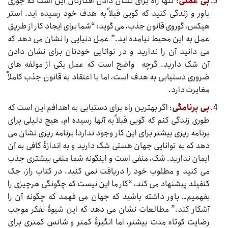
بی عملی
:
تنها راه برای نشان دادن افکارتان این است که جوری
باور و زندگی کنید که گویی قبلاً به هدف خود رسیده اید. استر
هیکس، گوروی قانون جذب، می گوید: “شما برای ایجاد کار از طریق
عمل به این محیط نیامده اید.” عمل دنیایی را نشان می دهد که
می دانید آن را ندارید و در توانایی خودتان برای نشان دادن
آن شک دارید. گرچه واضح است که عمل یکی از مولفه های
ضروری دستیابی به هدف است، اما با اعتقاد به قانون جذب کاملاً
مغایرت دارد.
بی برنامگی
:
اگر بهترین راه برای دستیابی به اهدافم این است که
طوری زندگی کنم که گویی قبلاً به آنها رسیده ام، هیچ دلیلی برای
برنامه ریزی بیشتر برای این کار وجود ندارد! برنامه ریزی نشان می
دهد که به توانایی جهان هستی شک دارید و به اندازۀ کافی به آن
ایمان ندارید. شک، منفی است و اینگونه شما منفی بیشتری جذب
می کنید و مطلوب خود را دریافت نمی کنید. در کتاب راز، جک
کنفیلد پیشنهاد می کند، “کار ما این نیست که چگونگی هرچیزی را
بفهمیم… باور داشته باشید که جهان می فهمد که چگونه آن را
آشکار کند.” مطالعات نشان می دهد که این شیوۀ تفکر موجب
رضایت کوتاه مدت بیشتر، اما انگیزۀ کمتر و شانس کمتری برای