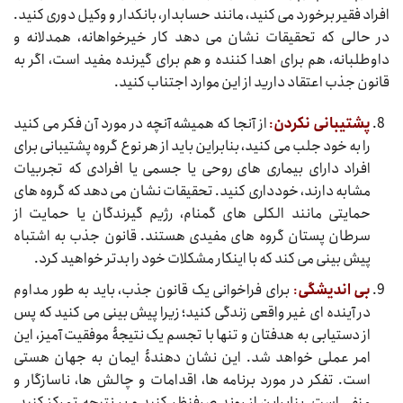
افراد فقیر برخورد می کنید، مانند حسابدار، بانکدار و وکیل دوری کنید.
در حالی که تحقیقات نشان می دهد کار خیرخواهانه، همدلانه و
داوطلبانه، هم برای اهدا کننده و هم برای گیرنده مفید است، اگر به
قانون جذب اعتقاد دارید از این موارد اجتناب کنید.
پشتیبانی نکردن
:
از آنجا که همیشه آنچه در مورد آن فکر می کنید
را به خود جلب می کنید، بنابراین باید از هر نوع گروه پشتیبانی برای
افراد دارای بیماری های روحی یا جسمی یا افرادی که تجربیات
مشابه دارند، خودداری کنید. تحقیقات نشان می دهد که گروه های
حمایتی مانند الکلی های گمنام، رژیم گیرندگان یا حمایت از
سرطان پستان گروه های مفیدی هستند. قانون جذب به اشتباه
پیش بینی می کند که با اینکار مشکلات خود را بدتر خواهید کرد.
بی اندیشگی
:
برای فراخوانی یک قانون جذب، باید به طور مداوم
در آینده ای غیر واقعی زندگی کنید؛ زیرا پیش بینی می کنید که پس
از دستیابی به هدفتان و تنها با تجسم یک نتیجۀ موفقیت آمیز، این
امر عملی خواهد شد. این نشان دهندۀ ایمان به جهان هستی
است. تفکر در مورد برنامه ها، اقدامات و چالش ها، ناسازگار و
منفی است، بنابراین از روند صرفنظر کنید و بر نتیجه تمرکز کنید.