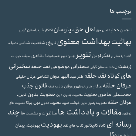
برچسب ها
اهل حق، یارسان
انجمن حجتیه
باب
باستان گرایی
اهل حق
اکنکار
بهداشت معنوی
بهائیت
تاریخ و شخصیت شناسی
تصوف،
تنویر
تفکر نوین
جمن نیوز
حمیدرضا مظاهری سیف
گنابادیه
تفکر نو
خبرنامه
سخنرانی
سخنرانی موضوعی نقد حلقه
زرتشت
زرتشت، باستان گرایی
های کوتاه نقد حلقه
عبدالبها
عرفان التقاطی
طنز
عرفان حقیقی
عرفان حلقه
قانون جذب
عرفان های نوظهور
عرفان کاذب
فرقه
معنویت بدون دین،
محمدعلی طاهری
معنویت
معنویت بدون دین
عرفان حلقه
معنویت بدون دین، نهضت سپید
معنویت بدون دین، یوگا
معنویت های
مقالات و یادداشت ها
چند
مناظرات و نشست ها
نوظهور
رسانه ای
یهودیت
یهودیت، پیمان
کابالا
کاریکاتور
کتاب های نقد
یوگا
ابراهیم