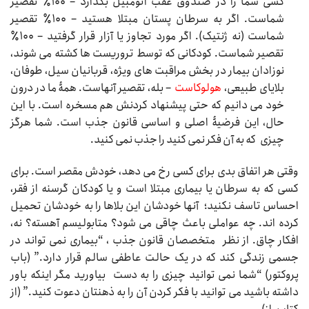
کسی شما را در صندوق عقب اتومبیل بگذارد – ۱۰۰٪ تقصیر
شماست. اگر به سرطان پستان مبتلا هستید – ۱۰۰٪ تقصیر
شماست (نه ژنتیک). اگر مورد تجاوز یا آزار قرار گرفتید – ۱۰۰٪
تقصیر شماست. کودکانی که توسط تروریست ها کشته می شوند،
نوزادان بیمار در بخش مراقبت های ویژه، قربانیان سیل، طوفان،
بلایای طبیعی،
هولوکاست
– بله، تقصیر آنهاست. همۀ ما در درون
خود می دانیم که حتی پیشنهاد کردنش هم مسخره است. با این
حال، این فرضیۀ اصلی و اساسی قانون جذب است. شما هرگز
چیزی که به آن فکر نمی کنید را جذب نمی کنید.
وقتی هر اتفاق بدی برای کسی رخ می دهد، خودش مقصر است. برای
کسی که به سرطان یا بیماری مبتلا است و یا کودکان گرسنه از فقر،
احساس تاسف نکنید؛ آنها خودشان این بلاها را به خودشان تحمیل
کرده اند. چه عواملی باعث چاقی می شود؟ متابولیسم آهسته؟ نه،
افکار چاق. از نظر متخصصان قانون جذب ، “بیماری نمی تواند در
جسمی زندگی کند که در یک حالت عاطفی سالم قرار دارد.” (باب
پروکتور) “شما نمی توانید چیزی را به دست بیاورید مگر اینکه باور
داشته باشید می توانید با فکر کردن آن را به ذهنتان دعوت کنید.” (از