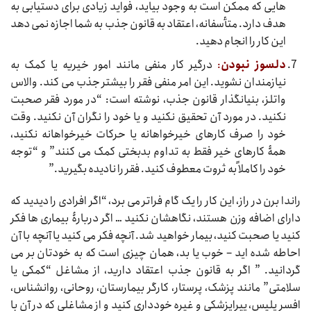
هایی که ممکن است به وجود بیاید، فواید زیادی برای دستیابی به
هدف دارد. متأسفانه، اعتقاد به قانون جذب به شما اجازه نمی دهد
این کار را انجام دهید.
دلسوز
نبودن
:
درگیر کار منفی مانند امور خیریه یا کمک به
نیازمندان نشوید. این امر منفی فقر را بیشتر جذب می کند. والاس
واتلز، بنیانگذار قانون جذب، نوشته است: “در مورد فقر صحبت
نکنید. در مورد آن تحقیق نکنید و یا خود را نگران آن نکنید. وقت
خود را صرف کارهای خیرخواهانه یا حرکات خیرخواهانه نکنید،
همۀ کارهای خیر فقط به تداوم بدبختی کمک می کنند” و “توجه
خود را کاملاً به ثروت معطوف کنید. فقر را نادیده بگیرید.”
راندا برن در راز، این کار را یک گام فراتر می برد، “اگر افرادی را دیدید که
دارای اضافه وزن هستند، نگاهشان نکنید … اگر دربارۀ بیماری ها فکر
کنید یا صحبت کنید، بیمار خواهید شد. آنچه فکر می کنید یا آنچه با آن
احاطه شده اید – خوب یا بد، همان چیزی است که به خودتان بر می
گردانید. ” اگر به قانون جذب اعتقاد دارید، از مشاغل “کمکی یا
سلامتی” مانند پزشک، پرستار، کارگر بیمارستان، روحانی، روانشناس،
افسر پلیس، پیراپزشکی و غیره خودداری کنید و از مشاغلی که در آن با