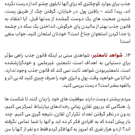
جذب برای موارد کوچکتری که برای آنها تابلوی چشم انداز درست نکرده
اند، پیدا کنند – یافتن پول در خیابان، گرفتن چک از طریق پست،
شنیدن صحبت های یک دوست گمشده از مدتها قبل. آیا اعتقاد به
قانون جذب بهتر از مالیدن پای خرگوش، انداختن یک سکه در چشمه
یا جدا کردن استخوان جناغ است؟ خودتان امتحان کنید، جواب منفی
است!
۱۴.
شواهد نامعتبر
:
شواهدی مبنی بر اینکه قانون جذب راهی مؤثر
برای دستیابی به اهداف است، نامعتبر، غیرعلمی و خودگزارش‏شده
است. نامعتبربودن شواهد ثابت نمی کند که قانون جذب وجود ندارد،
اما آیا می خواهید وقت، پول و انرژی خود را صرف چیزی کنید که بی اثر و
بالقوه مضر است؟ درست بررسی کنید.
مردم بیشتر دوست دارند موفقیت های خود را بیان کنند تا شکست ها
را. هنگامی که بر روی تقارنِ زمانیِ رخدادهای بی‏ارتباط تمرکز می کنیم،
بدون در نظر گرفتن تعداد تکرار آن تقارن، نتیجه گیری می کنیم. چند
بار پیش آمده که به افرادی فکر کر ده اید و آنها با شما تماس نگرفته
اند؟ از دو هزار نفری که امروز به آنها فکر کردم فقط دو نفر از آنها با من