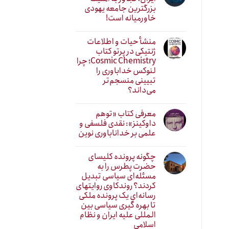
بزرگترین جامعه یهودی
خاورمیانه است!
منشأ حیات و اطلاعات
ژنتیکی در پرتو کتاب
Cosmic Chemistry؛ چرا
لنوکس خداباوری را
تبیینی منسجم‌تر
می‌داند؟
معرفی کتاب «توهم
داوکینز»: نقدی فلسفی و
علمی بر خداناباوری نوین
چگونه پرونده کلیسای
حضرت پطرس را به
مسئله‌ای سیاسی تبدیل
کردند؟ روندکاوی روایتهای
رسانه‌ایِ یک پرونده ملکی
تا بهره گیری سیاسی بین
المللی علیه ایران و نظام
اسلامی