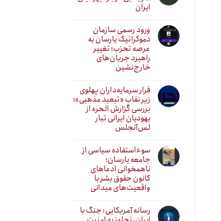
ایران
ورود رسمی سازمان
دموکراتیک یارسان به
عرصه تحزب؛ تغییر
راهبرد جریان‌های
خارج‌نشین
فرار سرمایه‌داران پهلوی
زیر نقابِ «تبعید مذهبی»؛
بررسی گزارش الحره از
یهودیان ایرانی تبار
لس‌آنجلس
سوءاستفاده سیاسی از
جامعه یارسان؛
ناهمخوانی ادعاهای
کانون حقوق بشر با
واقعیت‌های میدانی
رسانه آمریکایی: جنگ با
ایران، تجاوز به امنیت