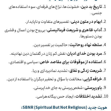
تاریخ بد دین
: خشونت‌ها، نزاع‌های فرقه‌ای، سوء استفاده‌های
جنسی.
ابهام در متون دینی
: تفسیرهای متفاوت و ناپایدار.
آداب ظاهری و شریعت فرمالیستی
: بی‌روح بودن اعمال و قشری
بودن دستورها.
سلطه نهاد روحانیت
: حاکمیت بر تفسیر دین.
مرد بودن خدای ادیان
: نقش کم زنان در گفتمان دین نهادینه.
استفاده از موقوفات برای مقاصد خاص
: سیاسی و اقتصادی.
شریعت زدگی و نفاق
: تشدید نمادپردازی و ریا.
خرافه‌گرایی
: مخالفت با سؤال و تحقیر دیگران با استفاده از دین.
باورپرستی
: شخص‌پرستی به جای خداپرستی.
تشدید اختلافات
: ایجاد حس بیگانه‌هراسی.
هویت جدید SBNR (Spiritual But Not Reli‎gious):