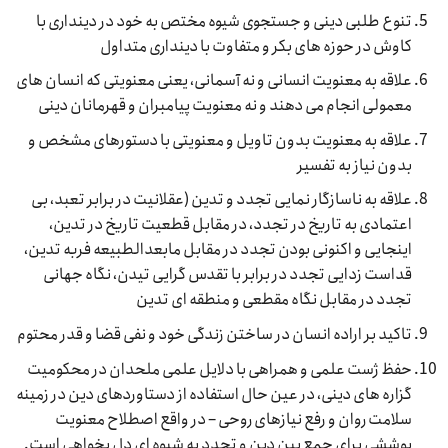
تنوع طلبی دینی و جستجوی شیوه مختص به خود در دینداری با
کاوش در حوزه های بکر و متفاوت با دینداری متداول
علاقه به معنویت انسانی و نه آسمانی، یعنی معنویتی که انسان های
معمولی انجام می دهند و نه معنویت پیامبران و قهرمانان دینی
علاقه به معنویت بدون تاویل و معنویتی با دستورهای مشخص و
بدون نیاز به تفسیر
علاقه به ناسازگار نمایی تجدد و تدین (عقلانیت در برابر تعبد، بی
اعتمادی به تاریخ در تجدد، در مقابل قطعیت تاریخ در تدین،
اینجایی و اکنونی بودن تجدد در مقابل مابعدالطبیعه فربه تدین،
قداست زدایی تجدد در برابر با تقدس گرایی تیدن، نگاه جهانی
تجدد در مقابل نگاه مقطعی و منطقه ای تدین
تاکید بر اراده انسان در ساختن زندگی خود و نفی قضا و قدر محتوم
حفظ ژست علمی و همراهی با دلایل علمی ملحدان در محکومیت
گزاره های دینی، در عین حال استفاده از دستاوردهای دین در زمینه
سلامت روان و رفع نیازهای روحی – در واقع اصطلاح معنویت
پوششی برای جمع بین دین و تجدد به شیوه ای دل بخواهی است.