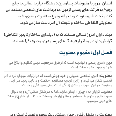
انسان امروز با مفروضات پسامدرن در هنگام نیاز به تعالی به جای
رجوع به قرائت های رسمی از دین، به برداشت های شخصی بسنده می
کند و تحت نام معنویت و به بهانه رجوع به فطرت معنوی، شبه
معنویتی التقاطی ساخته و شیفته آن امر دست ساز می شود.
دیندداران امروز کسانی هستند که به (دینداری ساختار ناپذیر التقاطی)
گرایش دارند و متاثر از فرهنگ های پسامدرن، مصرف گرا هستند.
فصل اول: مفهوم معنویت
دین:
امری رسمی و نهادینه است که از طرق مرجعیت دینی تنظیم و ابلاغ می
شود و مورد احترام سنت است
معنویت:
امری شخصی، درونی و خودجوش است که در ارتباط نزدیکِ فرد با امر
قدسی شکل می گیرد و از این تجربه مستقیم، حکمت و دانایی پدید می آید.
معنویت در این تعریف معادل زندگی است یعنی سرزندگی و حیات.
معنویت گرایان به «چیزی» ایمان دارند، اما نه در شکل سنتی آن؛ و به دنبال
تجربه های معنوی یا احساس معنا و آرامش و حیات هستند؛ اما خارج از سنت
های دینی مرسوم.
معنویت در منطق فکری جهان سنت، دیگر محور و تعبدگراست و در