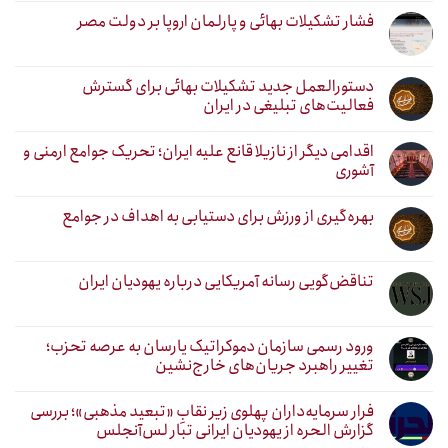
فشار تشکیلات بهائی و پارلمان اروپا بر دولت مصر
دستورالعمل جدید تشکیلات بهائی برای گسترش
فعالیت‌های تبلیغی در ایران
اقدامی دیگر از نازیلا قانع علیه ایران؛ تحریک جوامع ارمنی و
آشوری
بهره‌گیری از ورزش برای دستیابی به اهداف در جوامع
تناقض‌گویی رسانه آمریکایی درباره یهودیان ایران
ورود رسمی سازمان دموکراتیک یارسان به عرصه تحزب؛
تغییر راهبرد جریان‌های خارج‌نشین
فرار سرمایه‌داران پهلوی زیر نقابِ «تبعید مذهبی»؛ بررسی
گزارش الحره از یهودیان ایرانی تبار لس‌آنجلس