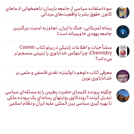
سوءاستفاده سیاسی از جامعه یارسان؛ ناهمخوانی ادعاهای
کانون حقوق بشر با واقعیت‌های میدانی
رسانه آمریکایی: جنگ با ایران، تجاوز به امنیت بزرگترین
جامعه یهودی خاورمیانه است!
منشأ حیات و اطلاعات ژنتیکی در پرتو کتاب Cosmic
Chemistry؛ چرا لنوکس خداباوری را تبیینی منسجم‌تر
می‌داند؟
معرفی کتاب «توهم داوکینز»: نقدی فلسفی و علمی بر
خداناباوری نوین
چگونه پرونده کلیسای حضرت پطرس را به مسئله‌ای سیاسی
تبدیل کردند؟ روندکاوی روایتهای رسانه‌ایِ یک پرونده ملکی
تا بهره گیری سیاسی بین المللی علیه ایران و نظام اسلامی