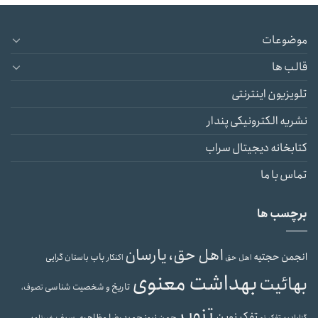
موضوعات
قالب ها
تلویزیون اینترنتی
نشریه الکترونیکی پندار
کتابخانه دیجیتال سراب
تماس با ما
برچسب ها
اهل حق، یارسان
انجمن حجتیه
باب
باستان گرایی
اهل حق
اکنکار
بهداشت معنوی
بهائیت
تاریخ و شخصیت شناسی
تصوف،
تنویر
تفکر نوین
حمیدرضا مظاهری سیف
جمن نیوز
گنابادیه
تفکر نو