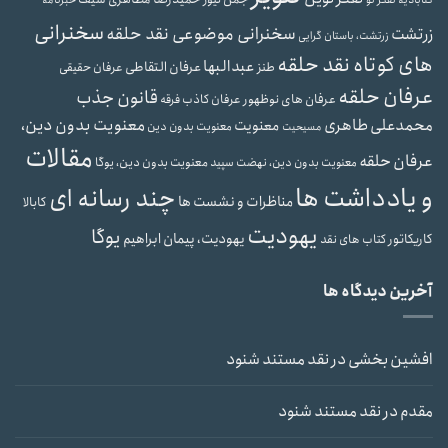
خبرنامه
سخنرانی
سخنرانی موضوعی نقد حلقه
زرتشت
زرتشت، باستان گرایی
های کوتاه نقد حلقه
عبدالبها
عرفان التقاطی
طنز
عرفان حقیقی
عرفان حلقه
قانون جذب
عرفان های نوظهور
عرفان کاذب
فرقه
محمدعلی طاهری
معنویت بدون دین،
معنویت
معنویت بدون دین
مسیحیت
مقالات
عرفان حلقه
معنویت بدون دین، یوگا
معنویت بدون دین، نهضت سپید
و یادداشت ها
چند رسانه ای
مناظرات و نشست ها
کابالا
یهودیت
یوگا
یهودیت، پیمان ابراهیم
کاریکاتور
کتاب های نقد
آخرین دیدگاه ها
افشین بخشی
در
نقد مستند شنود
مقدم
در
نقد مستند شنود