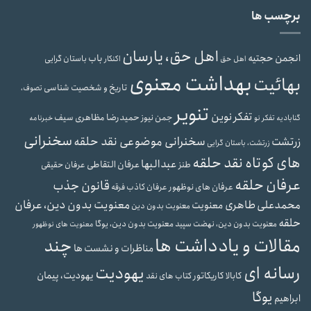
برچسب ها
اهل حق، یارسان
انجمن حجتیه
باب
باستان گرایی
اهل حق
اکنکار
بهداشت معنوی
بهائیت
تاریخ و شخصیت شناسی
تصوف،
تنویر
تفکر نوین
حمیدرضا مظاهری سیف
جمن نیوز
گنابادیه
تفکر نو
خبرنامه
سخنرانی
سخنرانی موضوعی نقد حلقه
زرتشت
زرتشت، باستان گرایی
های کوتاه نقد حلقه
عبدالبها
عرفان التقاطی
طنز
عرفان حقیقی
عرفان حلقه
قانون جذب
عرفان های نوظهور
عرفان کاذب
فرقه
محمدعلی طاهری
معنویت بدون دین، عرفان
معنویت
معنویت بدون دین
حلقه
معنویت بدون دین، یوگا
معنویت بدون دین، نهضت سپید
معنویت های نوظهور
مقالات و یادداشت ها
چند
مناظرات و نشست ها
رسانه ای
یهودیت
یهودیت، پیمان
کابالا
کاریکاتور
کتاب های نقد
یوگا
ابراهیم