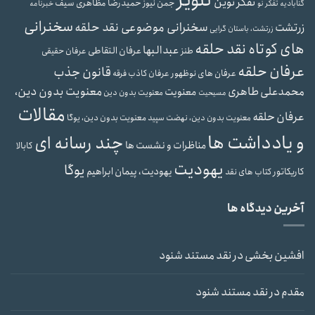
تنویر
تفکر نوین
حمیدرضا مظاهری سیف
جمن نیوز
گنابادیه
تفکر نو
خبرنامه
سخنرانی
سخنرانی موضوعی نقد حلقه
زرتشت
زرتشت، باستان گرایی
های کوتاه نقد حلقه
عبدالبها
عرفان التقاطی
طنز
عرفان حقیقی
عرفان حلقه
قانون جذب
عرفان های نوظهور
عرفان کاذب
فرقه
محمدعلی طاهری
معنویت بدون دین،
معنویت
معنویت بدون دین
مسیحیت
مقالات
عرفان حلقه
معنویت بدون دین، یوگا
معنویت بدون دین، نهضت سپید
و یادداشت ها
چند رسانه ای
مناظرات و نشست ها
کابالا
یهودیت
یوگا
یهودیت، پیمان ابراهیم
کاریکاتور
کتاب های نقد
آخرین دیدگاه ها
افشین بخشی
در
نقد مستند شنود
مقدم
در
نقد مستند شنود