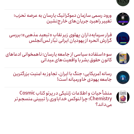
ورود رسمی سازمان دموکراتیک یارسان به عرصه تحزب؛
تغییر راهبرد جریان‌های خارج‌نشین
فرار سرمایه‌داران پهلوی زیر نقابِ «تبعید مذهبی»؛ بررسی
گزارش الحره از یهودیان ایرانی تبار لس‌آنجلس
سوءاستفاده سیاسی از جامعه یارسان؛ ناهمخوانی ادعاهای
کانون حقوق بشر با واقعیت‌های میدانی
رسانه آمریکایی: جنگ با ایران، تجاوز به امنیت بزرگترین
جامعه یهودی خاورمیانه است!
منشأ حیات و اطلاعات ژنتیکی در پرتو کتاب Cosmic
Chemistry؛ چرا لنوکس خداباوری را تبیینی منسجم‌تر
می‌داند؟