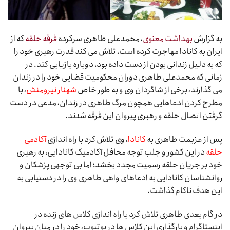
به گزارش
بهداشت معنوی
، محمدعلی طاهری سرکرده
فرقه حلقه
که از
ایران به کانادا مهاجرت کرده است، تلاش می کند قدرت رهبری خود را
که به دلیل زندانی بودن از دست داده بود، دوباره بازیابی کند. در
زمانی که محمدعلی طاهری دوران محکومیت قضایی خود را در زندان
می گذارند، برخی از شاگردان وی و به طور خاص
شهنار نیرومنش
، با
مطرح کردن ادعاهایی همچون مرگ طاهری در زندان، مدعی در دست
گرفتن اتصال حلقه و رهبری پیروان این فرقه شدند.
پس از عزیمت طاهری به
کانادا
، وی تلاش کرد با راه اندازی
آکادمی
حلقه
در این کشور و جلب توجه محافل آکادمیک کانادایی، به رهبری
خود بر جریان حلقه رسمیت مجدد بخشد؛ اما بی توجهی پزشکان و
روانشناسان کانادایی به ادعاهای واهی طاهری وی را در دستیابی به
این هدف ناکام گذاشت.
در گام بعدی طاهری تلاش کرد با راه اندازی کلاس های زنده در
اینستاگرام و بارگذاری این کلاس ها در یوتیوب، خود را در میان پیروان