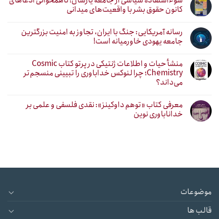
سوءاستفاده سیاسی از جامعه یارسان؛ ناهمخوانی ادعاهای
کانون حقوق بشر با واقعیت‌های میدانی
رسانه آمریکایی: جنگ با ایران، تجاوز به امنیت بزرگترین
جامعه یهودی خاورمیانه است!
منشأ حیات و اطلاعات ژنتیکی در پرتو کتاب Cosmic
Chemistry؛ چرا لنوکس خداباوری را تبیینی منسجم‌تر
می‌داند؟
معرفی کتاب «توهم داوکینز»: نقدی فلسفی و علمی بر
خداناباوری نوین
موضوعات
قالب ها