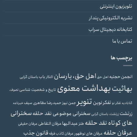
تلویزیون اینترنتی
نشریه الکترونیکی پندار
کتابخانه دیجیتال سراب
تماس با ما
برچسب ها
اهل حق، یارسان
انجمن حجتیه
باب
باستان گرایی
اهل حق
اکنکار
بهداشت معنوی
بهائیت
تاریخ و شخصیت شناسی
تصوف،
تنویر
تفکر نوین
حمیدرضا مظاهری سیف
جمن نیوز
گنابادیه
تفکر نو
خبرنامه
سخنرانی
سخنرانی موضوعی نقد حلقه
زرتشت
زرتشت، باستان گرایی
های کوتاه نقد حلقه
عبدالبها
عرفان التقاطی
طنز
عرفان حقیقی
عرفان حلقه
قانون جذب
عرفان های نوظهور
عرفان کاذب
فرقه