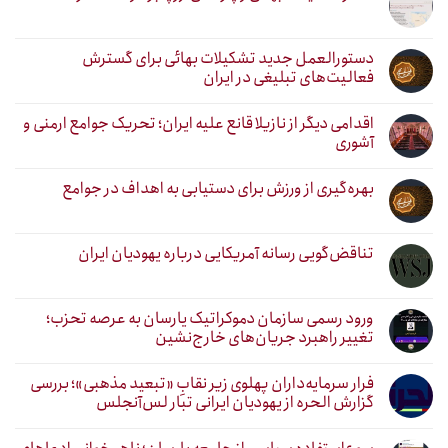
دستورالعمل جدید تشکیلات بهائی برای گسترش
فعالیت‌های تبلیغی در ایران
اقدامی دیگر از نازیلا قانع علیه ایران؛ تحریک جوامع ارمنی و
آشوری
بهره‌گیری از ورزش برای دستیابی به اهداف در جوامع
تناقض‌گویی رسانه آمریکایی درباره یهودیان ایران
ورود رسمی سازمان دموکراتیک یارسان به عرصه تحزب؛
تغییر راهبرد جریان‌های خارج‌نشین
فرار سرمایه‌داران پهلوی زیر نقابِ «تبعید مذهبی»؛ بررسی
گزارش الحره از یهودیان ایرانی تبار لس‌آنجلس