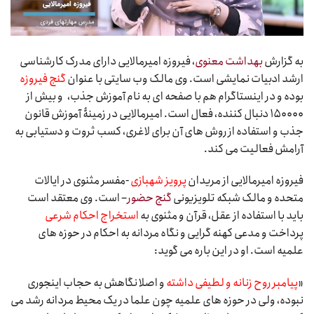
به گزارش
بهداشت معنوی
، فیروزه امیرمالایی دارای مدرک کارشناسی
ارشد ادبیات نمایشی است. وی مالک وب سایتی با عنوان
گنج فیروزه
بوده و در اینستاگرام هم با صفحه ای به نام آموزش جذب، و بیش از
۱۵۰۰۰۰ دنبال کننده، فعال است. امیرمالایی در زمینۀ آموزش قانون
جذب و استفاده از روش های آن برای لاغری، کسب ثروت و دستیابی به
آرامش فعالیت می کند.
فیروزه امیرمالایی از مریدان
پرویز شهبازی
-مفسر مثنوی در ایالات
متحده و مالک شبکه تلویزیونی
گنج حضور
– است. وی معتقد است
باید با استفاده از عقل، قرآن و مثنوی به
استخراج احکام شرعی
پرداخت و مدعی کهنه گرایی و نگاه مردانه به احکام در حوزه های
علمیه است. او در این باره می گوید:
«
پیامبر روح زنانه و لطیفی داشته
و اصلا نگاهش به حجاب اینجوری
نبوده، ولی در حوزه های علمیه چون علما در یک محیط مردانه رشد می