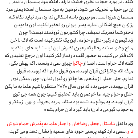
کنند، در مورد حجاب نظری خشک دارند. اینکه مرد مسلمان با دیدن
زن بی حجاب تحریک می شود، توهین به مرد مسلمان است؛ یعنی مرد
مسلمان هرزه است. مو بیرون باشه اشکالی نداره، مرد نباید نگاه کنه،
رژ زدن هیچ اشکالی نداره، پسر ایرونی رو تحقیر نکنید، اون با دیدن
دختر شما تحریک نمیشه، چرا کشورمون ثروتمند نیست؟ چون
زندگیمون درگیر حلال و حرامه. این یک تفکر کهنه است که لاک ناخن
مانع وضو است درحالیکه رهبری نظرش این نیست! به جای اینکه به
لاک فکر می کنید، به حضور قلب در نماز فکر کنید! اون مرجع تقلیدی که
گفته لاک حرام است، اصلا از
چاکرا
چیزی نمی دونسته. اگه بهش بگی،
میگه اگه چاکرا توی قرآن اومده، من قبول دارم؛ اگه نیومده، قبول
ندارم. حتی خیلی از مذهبی ها چاکرا رو قبول ندارن؛ چون میگن توی
قرآن نیومده. خیلی بده که توی سال ۲۰۲۰ منتظر باشیم علما به ما بگن
حلال و حرام چیه، ما خودمون باید تحقیق کنیم؛ چون همه چی توی
قرآن اومده. یه موقع مد شده بود ستاد امر به معروف و نهی از منکر و
به حجاب گیر می دادن؛ باید گیر دادن حرام بشه»
وی با نقل
داستان جعلی رضاخان و اجبار علما به پذیرش حمام دوش
دار
، سعی دارد کهنه پرستی حوزه های علمیه را نشان دهد و می گوید: