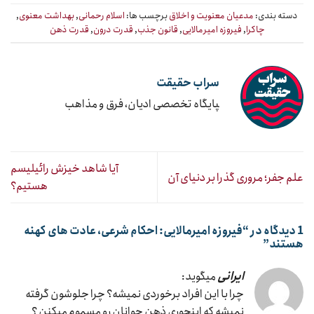
دسته بندی:
مدعیان معنویت و اخلاق
برچسب ها:
اسلام رحمانی
,
بهداشت معنوی
,
چاکرا
,
فیروزه امیرمالایی
,
قانون جذب
,
قدرت درون
,
قدرت ذهن
سراب حقیقت
‍پایگاه تخصصی ادیان، فرق و مذاهب
آیا شاهد خیزش رائیلیسم
علم جفر؛ مروری گذرا بر دنیای آن
هستیم؟
1 دیدگاه در “
فیروزه امیرمالایی: احکام شرعی، عادت های کهنه
هستند
”
ایرانی
میگوید:
چرا با این افراد برخوردی نمیشه؟ چرا جلوشون گرفته
نمیشه که اینجوری ذهن جوانان رو مسموم میکنن ؟