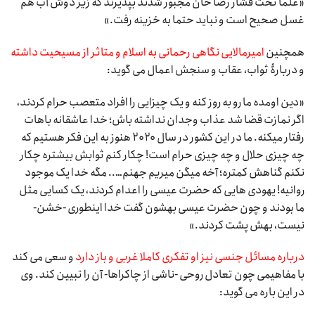
«علما تحت فشار رضا خان مجبور شدند بپذیرند که زیر دوش آب هم
غسل صحیح است و نباید حتما به خزینه رفت.»
همچنین
امیرمالایی نگاهی رحمانی به اسلام و متاثر از مسیحیت داشته
و دربارۀ ثواب، عقاب و سنجش اعمال می گوید:
«دین اومده ما رو به روز کنه و یک چیزایی را افراد متعصب حرام کردند،
اگر نمازت قضا شد عذاب وجدان نداشته باش؛ خدا عاشقانه باهات
رفتار میکنه. ما در این کشور در سال ۲۰۲۰ هنوز به این فکر هستیم که
چه چیزی حلال و چه چیزی حرام است! چکار کنم ثوابش بیشتره چکار
نکنم گناهش کمتره؛ آخه میگن میریم جهنم….. مگه خدا یک موجود
روانیه! یهودی هایی که حضرت عیسی را اعدام کردند، یک کسایی مثل
ما بودند و چون حضرت عیسی بهشون گفت خدا اینطوری -خشن-
نیست، بهش پشت کردند.»
درباره مسائل جنسی نیز او تفکری کاملا غربی و باز دارد
و سعی می کند
با مفاهیمی چون تعادل روحی -ناشی از چاکراها- آن را تبیین کند. وی
در این باره می گوید: