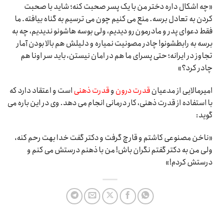
«چه اشکال داره دختر من با یک پسر صحبت کنه؛ شاید با صحبت
کردن به تعادل برسه. منع می کنیم چون می ترسیم به گناه بیافته. ما
فقط دعوای پدر و مادرمون رو دیدیم، ولی بوسه هاشونو ندیدیم، چه به
برسه به رابطشونو! چادر مصونیت نمیاره و دلیلش هم بالا بودن آمار
تجاوز در ایرانه؛ حتی پسرای ما هم در امان نیستن، باید سر اونا هم
چادر کرد؟»
امیرمالایی از مدعیان
قدرت درون
و
قدرت ذهنی
است و اعتقاد دارد که
با استفاده از قدرت ذهنی، کار درمانی انجام می دهد. وی در این باره می
گوید:
«ناخن مصنوعی کاشتم و قارچ گرفت و دکتر گفت خدا بهت رحم کنه،
ولی من به دکتر گفتم نگران باش! من با ذهنم درستش می کنم و
درستش کردم!»