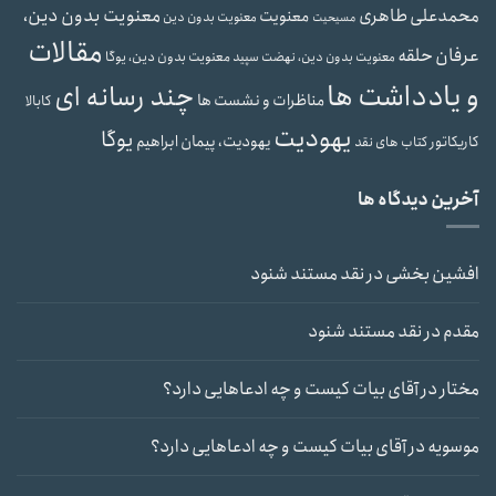
محمدعلی طاهری
معنویت بدون دین،
معنویت
معنویت بدون دین
مسیحیت
مقالات
عرفان حلقه
معنویت بدون دین، یوگا
معنویت بدون دین، نهضت سپید
و یادداشت ها
چند رسانه ای
مناظرات و نشست ها
کابالا
یهودیت
یوگا
یهودیت، پیمان ابراهیم
کاریکاتور
کتاب های نقد
آخرین دیدگاه ها
افشین بخشی
در
نقد مستند شنود
مقدم
در
نقد مستند شنود
مختار
در
آقای بیات کیست و چه ادعاهایی دارد؟
موسویه
در
آقای بیات کیست و چه ادعاهایی دارد؟