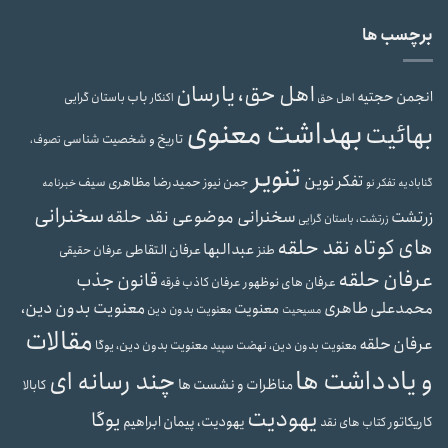
برچسب ها
اهل حق، یارسان
انجمن حجتیه
باب
باستان گرایی
اهل حق
اکنکار
بهداشت معنوی
بهائیت
تاریخ و شخصیت شناسی
تصوف،
تنویر
تفکر نوین
حمیدرضا مظاهری سیف
جمن نیوز
گنابادیه
تفکر نو
خبرنامه
سخنرانی
سخنرانی موضوعی نقد حلقه
زرتشت
زرتشت، باستان گرایی
های کوتاه نقد حلقه
عبدالبها
عرفان التقاطی
طنز
عرفان حقیقی
عرفان حلقه
قانون جذب
عرفان های نوظهور
عرفان کاذب
فرقه
محمدعلی طاهری
معنویت بدون دین،
معنویت
معنویت بدون دین
مسیحیت
مقالات
عرفان حلقه
معنویت بدون دین، یوگا
معنویت بدون دین، نهضت سپید
و یادداشت ها
چند رسانه ای
مناظرات و نشست ها
کابالا
یهودیت
یوگا
یهودیت، پیمان ابراهیم
کاریکاتور
کتاب های نقد