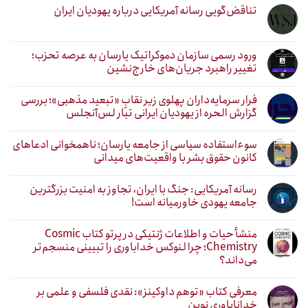
تناقض‌گویی رسانه آمریکایی درباره یهودیان ایران
ورود رسمی سازمان دموکراتیک یارسان به عرصه تحزب؛
تغییر راهبرد جریان‌های خارج‌نشین
فرار سرمایه‌داران پهلوی زیر نقابِ «تبعید مذهبی»؛ بررسی
گزارش الحره از یهودیان ایرانی تبار لس‌آنجلس
سوءاستفاده سیاسی از جامعه یارسان؛ ناهمخوانی ادعاهای
کانون حقوق بشر با واقعیت‌های میدانی
رسانه آمریکایی: جنگ با ایران، تجاوز به امنیت بزرگترین
جامعه یهودی خاورمیانه است!
منشأ حیات و اطلاعات ژنتیکی در پرتو کتاب Cosmic
Chemistry؛ چرا لنوکس خداباوری را تبیینی منسجم‌تر
می‌داند؟
معرفی کتاب «توهم داوکینز»: نقدی فلسفی و علمی بر
خداناباوری نوین