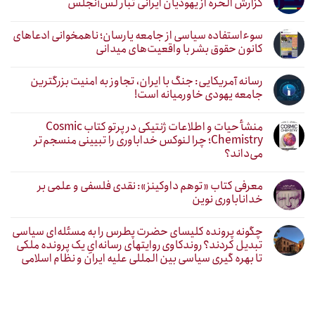
گزارش الحره از یهودیان ایرانی تبار لس‌آنجلس
سوءاستفاده سیاسی از جامعه یارسان؛ ناهمخوانی ادعاهای
کانون حقوق بشر با واقعیت‌های میدانی
رسانه آمریکایی: جنگ با ایران، تجاوز به امنیت بزرگترین
جامعه یهودی خاورمیانه است!
منشأ حیات و اطلاعات ژنتیکی در پرتو کتاب Cosmic
Chemistry؛ چرا لنوکس خداباوری را تبیینی منسجم‌تر
می‌داند؟
معرفی کتاب «توهم داوکینز»: نقدی فلسفی و علمی بر
خداناباوری نوین
چگونه پرونده کلیسای حضرت پطرس را به مسئله‌ای سیاسی
تبدیل کردند؟ روندکاوی روایتهای رسانه‌ایِ یک پرونده ملکی
تا بهره گیری سیاسی بین المللی علیه ایران و نظام اسلامی