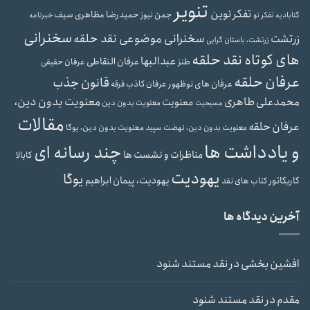
تنویر
تفکر نوین
حمیدرضا مظاهری سیف
جمن نیوز
گنابادیه
تفکر نو
خبرنامه
سخنرانی
سخنرانی موضوعی نقد حلقه
زرتشت
زرتشت، باستان گرایی
های کوتاه نقد حلقه
عبدالبها
عرفان التقاطی
طنز
عرفان حقیقی
عرفان حلقه
قانون جذب
عرفان های نوظهور
عرفان کاذب
فرقه
محمدعلی طاهری
معنویت بدون دین،
معنویت
معنویت بدون دین
مسیحیت
مقالات
عرفان حلقه
معنویت بدون دین، یوگا
معنویت بدون دین، نهضت سپید
و یادداشت ها
چند رسانه ای
مناظرات و نشست ها
کابالا
یهودیت
یوگا
یهودیت، پیمان ابراهیم
کاریکاتور
کتاب های نقد
آخرین دیدگاه ها
افشین بخشی
در
نقد مستند شنود
مقدم
در
نقد مستند شنود