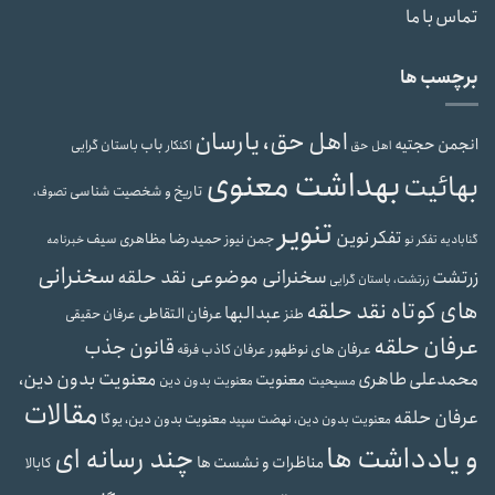
تماس با ما
برچسب ها
اهل حق، یارسان
انجمن حجتیه
باب
باستان گرایی
اهل حق
اکنکار
بهداشت معنوی
بهائیت
تاریخ و شخصیت شناسی
تصوف،
تنویر
تفکر نوین
حمیدرضا مظاهری سیف
جمن نیوز
گنابادیه
تفکر نو
خبرنامه
سخنرانی
سخنرانی موضوعی نقد حلقه
زرتشت
زرتشت، باستان گرایی
های کوتاه نقد حلقه
عبدالبها
عرفان التقاطی
طنز
عرفان حقیقی
عرفان حلقه
قانون جذب
عرفان های نوظهور
عرفان کاذب
فرقه
معنویت بدون دین،
محمدعلی طاهری
معنویت
مسیحیت
معنویت بدون دین
مقالات
عرفان حلقه
معنویت بدون دین، یوگا
معنویت بدون دین، نهضت سپید
و یادداشت ها
چند رسانه ای
مناظرات و نشست ها
کابالا