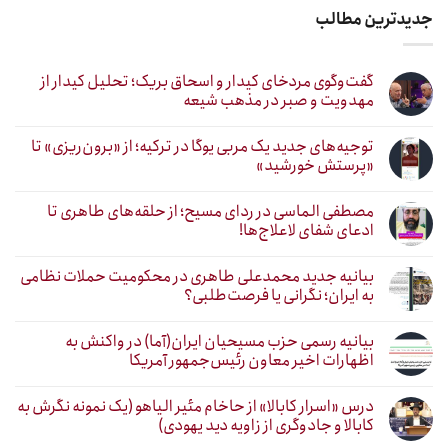
جدیدترین مطالب
گفت‌وگوی مردخای کیدار و اسحاق بریک؛ تحلیل کیدار از
مهدویت و صبر در مذهب شیعه
توجیه‌های جدید یک مربی یوگا در ترکیه؛ از «برون‌ریزی» تا
«پرستش خورشید»
مصطفی الماسی در ردای مسیح؛ از حلقه‌های طاهری تا
ادعای شفای لاعلاج‌ها!
بیانیه جدید محمدعلی طاهری در محکومیت حملات نظامی
به ایران؛ نگرانی یا فرصت‌طلبی؟
بیانیه رسمی حزب مسیحیان ایران(آما) در واکنش به
اظهارات اخیر معاون رئیس‌جمهور آمریکا
درس «اسرار کابالا» از حاخام مئیر الیاهو (یک نمونه نگرش به
کابالا و جادوگری از زاویه دید یهودی)