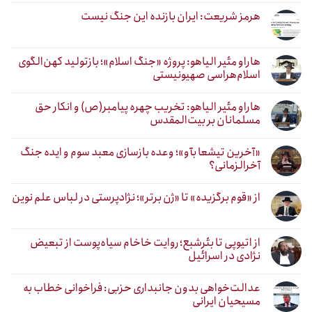
هرمز شریعت: ایران بازنده این جنگ نیست
هاراو مئیر الیاهو: پروژه «جنگ اسلام»؛ بازتولید کهن‌الگوی
اسلام‌هراسی صهیونیستی
هاراو مئیر الیاهو: تخریب چهره پیامبر(ص) و انکار حق
مسلمانان بر بیت‌المقدس
«آخرین تیشعا بآو»؛ وعده بازسازی معبد سوم و ایده جنگ
آخرالزمانی؟
از «قوم برگزیده» تا «ژن برتر»؛ نژادپرستی در لباس علم نوین
از اتیوپی تا بئرشبع؛ روایت خاخام سیاه‌پوست از تبعیض
نژادی در اسرائیل
عدالت‌خواهی بدون جانبداری حزبی: فراخوانی خطاب به
مسیحیان ایرانی