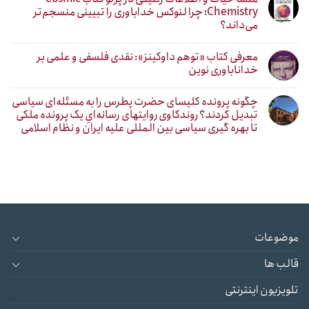
Chemistry؛ چرا لنوکس خداباوری را تبیینی منسجم‌تر
می‌داند؟
معرفی کتاب «توهم داوکینز»: نقدی فلسفی و علمی بر
خداناباوری نوین
چگونه پرونده کلیسای حضرت پطرس را به مسئله‌ای سیاسی
تبدیل کردند؟ روندکاوی روایتهای رسانه‌ایِ یک پرونده ملکی
تا بهره گیری سیاسی بین المللی علیه ایران و نظام اسلامی
موضوعات
قالب ها
تلویزیون اینترنتی