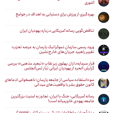
آشوری
بهره‌گیری از ورزش برای دستیابی به اهداف در جوامع
تناقض‌گویی رسانه آمریکایی درباره یهودیان ایران
ورود رسمی سازمان دموکراتیک یارسان به عرصه تحزب؛
تغییر راهبرد جریان‌های خارج‌نشین
فرار سرمایه‌داران پهلوی زیر نقابِ «تبعید مذهبی»؛ بررسی
گزارش الحره از یهودیان ایرانی تبار لس‌آنجلس
سوءاستفاده سیاسی از جامعه یارسان؛ ناهمخوانی ادعاهای
کانون حقوق بشر با واقعیت‌های میدانی
رسانه آمریکایی: جنگ با ایران، تجاوز به امنیت بزرگترین
جامعه یهودی خاورمیانه است!
منشأ حیات و اطلاعات ژنتیکی در پرتو کتاب Cosmic