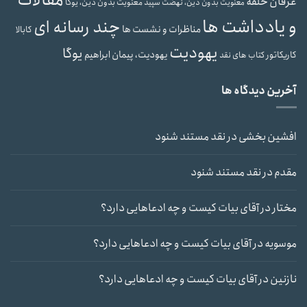
عرفان حلقه
معنویت بدون دین، یوگا
معنویت بدون دین، نهضت سپید
و یادداشت ها
چند رسانه ای
مناظرات و نشست ها
کابالا
یهودیت
یوگا
یهودیت، پیمان ابراهیم
کاریکاتور
کتاب های نقد
آخرین دیدگاه ها
افشین بخشی
در
نقد مستند شنود
مقدم
در
نقد مستند شنود
مختار
در
آقای بیات کیست و چه ادعاهایی دارد؟
موسویه
در
آقای بیات کیست و چه ادعاهایی دارد؟
نازنین
در
آقای بیات کیست و چه ادعاهایی دارد؟