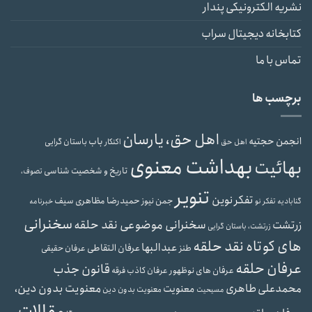
نشریه الکترونیکی پندار
کتابخانه دیجیتال سراب
تماس با ما
برچسب ها
اهل حق، یارسان
انجمن حجتیه
باب
باستان گرایی
اهل حق
اکنکار
بهداشت معنوی
بهائیت
تاریخ و شخصیت شناسی
تصوف،
تنویر
تفکر نوین
حمیدرضا مظاهری سیف
جمن نیوز
گنابادیه
تفکر نو
خبرنامه
سخنرانی
سخنرانی موضوعی نقد حلقه
زرتشت
زرتشت، باستان گرایی
های کوتاه نقد حلقه
عبدالبها
عرفان التقاطی
طنز
عرفان حقیقی
عرفان حلقه
قانون جذب
عرفان های نوظهور
عرفان کاذب
فرقه
محمدعلی طاهری
معنویت بدون دین،
معنویت
معنویت بدون دین
مسیحیت
مقالات