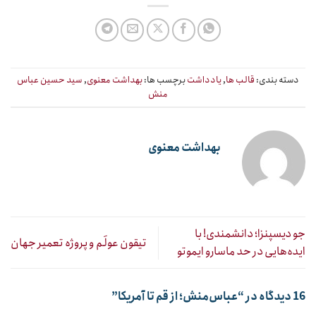
دسته بندی:
قالب ها
,
یادداشت
برچسب ها:
بهداشت معنوی
,
سید حسین عباس
منش
بهداشت معنوی
جو دیسپنزا؛ دانشمندی! با
تیقون عولَم و پروژه تعمیر جهان
ایده‌هایی در حد ماسارو ایموتو
16 دیدگاه در “
عباس‌منش؛ از قم تا آمریکا
”