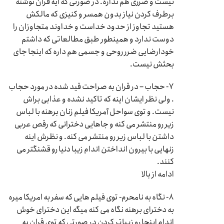
نیست و ضرری هم نداره. در صورتی که ایه قران نوشته
برطرف کردن نیاز بدون همسر و کنیزی که مالکش
هستید تجاوز از حدود خداست و خداوند متجاوزان را
دوست ندارد و همینطور طبق مطالعاتی که داشتم
خودارضایی ضرر روحی و جسمی هم داره که اینجا جای
بحثش نیست.
۷- حجاب – در قران به صراحت قید شده در مورد حجاب
. ولی نظر ایشان اینه که تاکید نشده و عذابی براش
نیست. و توی سواحل آمریکا فیلم زنان برهنه با لباس
زیر رو منتشر می کنه و جاهایی دخترانی که رقص عربی
داشتن با لباس زیر رو منتشر می کنه. و نظرش اینه
زنهایی با بیرون انداختن اندام زیبا دنیا رو قشنگتر می
کنند.
ادامه از بالا
۸- نگاه به نامحرم- توی فیلم هایی که سفر به امریکا میره
به دخترای برهنه نگاه می کنه میگه این دخترای خوش
اندام اینجا رو زیباتر کردن در صورتی که توی قران به