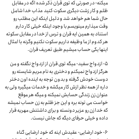
میکنه- در صورتی که توی قران ذکر شده اگه در مقابل
ظلم و کار زشت دیگری سکوت کنید عذاب خدا شامل
حال شما هم خواهد شد و دلیل اینکه این مطلب رو
وقت میذارم مینویسم با وجود اینکه خیلی کار دارم
استناد به همین ایه قران و ترس از خدا در مقابل سکوته
هر کدوم از ما وظیفه داریم سکوت نکنیم وگرنه با امثال
اینها یکی حساب میشیم طبق تعریف قران.
۵- ازدواج سفید- میگه توی قران از ازدواج نگفته و من
هرگز ازدواج نمیکنم و دختری به نام مریم شایسته رو
دوست خودش گرفته و بدون توجه به اینده اون دختر
داره از همه نظر ازش کار میکشه و خدمات میگیره ولی به
عنوان زن زندگی حسابش نمیکنه و میگه هر موقع
خواست می تونه بره و این جز ظلم به زن حساب نمیشه
که خدا زن رو عزیر دونسته و برای داشتنش مهریه قرار
داده و خیلی حرفای دیگه که جاش نیست.
۶- خود ارضایی- عقیدش اینه که خود ارضایی گناه