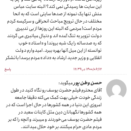
این سایت ها رسیدگی نمی کند؟ البته سایت عباس
منش تنها یک نمونه از صدها سایتی است که به انحا
مختلف در حال ترویج مباحث انحرافی و سرکیسه کردم
مردم است! مردمی که البته این روزها از بی تدبیری
دولت تزویر به تنگ آمده اند و دنبال میانبری می گردند
که ره صدساله را یک شبه بروند! و «استاد» خوب
توانسته از این میل آنها بهره ببرد. امیدوارم دولت
انقلابی و وزیر جدید ارشاد به «داد» مردم برسد! باتشکر
۱۴۰۰/۰۶/۱۲ در ۱۲:۳۹
پاسخ
حسن وطن پور
میگوید:
آقای محترم فیلم حضرت یوسف رو نگاه کنید در طول
زندگی خودت خیلی بهت کمک می‌کنه دقیقا جامعه
امروزی این دنیا در همه کشورها در حال اجرا است که در
همه کشورها نگهبانان دین مثل کاینات معبد در
فیلم حضرت یوسف می‌خوردند و میبرند و آنچه را که بر
مردم عادی حرام میکنند بر خود حلال میدانند.