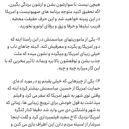
هیچی نیست تا سوارشون بشن و ازشون بردگی بگیرن.
اگه تحقیق کنید متوجه برنامه های صهیونیست و امریکا
در این زمینه خواهید شد و این حرف حقیقت محضه .
فریب تبلیغا و حرفا و زرق و برقای اونورو نخورید.
۱۱- یکی از ماموریتهای عباسمنش در این راستا اینه که
دور امریکا رو بگرده و معرفیش کنه. البته جاهای ناب و
خیلی زیبای امریکا رو میگرده و نشون میده که ملت
جذب بشن و توقعشون بالا بره وبماند تاثیر مخربی که با
این کار میزاره چیه و چیه.
۱۲- یکی از چیزهایی که خیلی یقینم رو در مورد ادعای
حمایت امریکا از حسین عباسمنش بیشتر کرده اینه که
وقتی توی شهر به شهر امریکا که سفر می کرد و فیلم
میذاشت به قول خودش برای ترویج زیبایی ها. زمانی که
به شهر واشنگتن دی سی وارد شد دقیقا کنار کنگره
امریکا نزدیک کاخ سفید فیلمبرداری کرد و گفت اینجا
سرشار از امنیته مردم دارن این اطراف بازی می کنن و