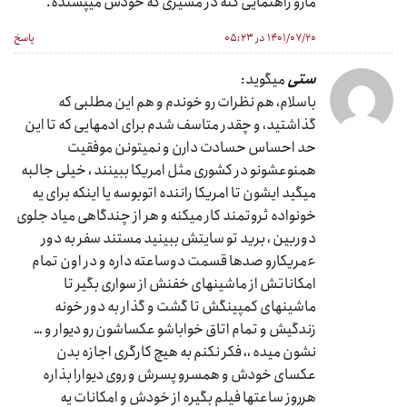
مارو راهنمایی کنه در مسیری که خودش میپسنده.
۱۴۰۱/۰۷/۲۰ در ۰۵:۲۳
پاسخ
ستی
میگوید:
باسلام، هم نظرات رو خوندم و هم این مطلبی که
گذاشتید، و چقدر متاسف شدم برای ادمهایی که تا این
حد احساس حسادت دارن و نمیتونن موفقیت
همنوعشونو در کشوری مثل امریکا ببینند ، خیلی جالبه
میگید ایشون تا امریکا راننده اتوبوسه یا اینکه برای یه
خونواده ثروتمند کار میکنه و هر از چندگاهی میاد جلوی
دوربین ، برید تو سایتش ببینید مستند سفر به دور
ءمریکارو صدها قسمت دوساعته داره و در اون تمام
امکاناتش از ماشینهای خفنش از سواری بگیر تا
ماشینهای کمپینگش تا گشت و گذار به دور خونه
زندگیش و تمام اتاق خواباشو عکساشون رو دیوار و …
نشون میده ،، فکر نکنم به هیچ کارگری اجازه بدن
عکسای خودش و همسرو پسرش و روی دیوارا بذاره
هرروز ساعتها فیلم بگیره از خودش و امکانات یه