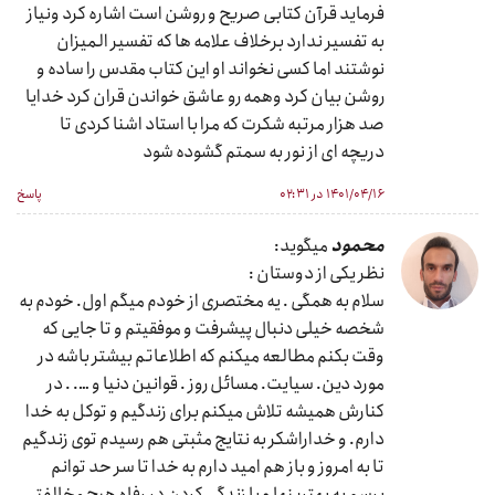
فرماید قرآن کتابی صریح و روشن است اشاره کرد ونیاز
به تفسیر ندارد برخلاف علامه ها که تفسیر المیزان
نوشتند اما کسی نخواند او این کتاب مقدس را ساده و
روشن بیان کرد وهمه رو عاشق خواندن قران کرد خدایا
صد هزار مرتبه شکرت که مرا با استاد اشنا کردی تا
دریچه ای از نور به سمتم گشوده شود
۱۴۰۱/۰۴/۱۶ در ۰۲:۳۱
پاسخ
محمود
میگوید:
نظر یکی از دوستان :
سلام به همگی . یه مختصری از خودم میگم اول. خودم به
شخصه خیلی دنبال پیشرفت و موفقیتم و تا جایی که
وقت بکنم مطالعه میکنم که اطلاعاتم بیشتر باشه در
مورد دین. سیایت. مسائل روز . قوانین دنیا و …. . در
کنارش همیشه تلاش میکنم برای زندگیم و توکل به خدا
دارم. و خداراشکر به نتایج مثبتی هم رسیدم توی زندگیم
تا به امروز و باز هم امید دارم به خدا تا سر حد توانم
برسم به بهترینها و با زندگی کردن در رفاه هیچ مخالفتی