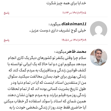
خدایا برای همه چیز شکرت
۱۴۰۱/۰۳/۰۵ در ۱۱:۲۴
پاسخ
diakoiman11
میگوید:
خیلی گوج تشریف داری دوست عزیز…
۱۴۰۱/۰۳/۰۹ در ۱۹:۵۸
پاسخ
محمد طاهر
میگوید:
سلام چرا وقتی یکنفر تو کشورهای دیگر یک کاری انجام
میدهد میگویم اون دو اما حالا که یک ایرانی توانسته با
کشف قوانین زندگی و متافیزیک به مردم کمک کند که
زندگی بهتری برای خود بسازن مخالفت میکنید سئوال
من از منتقدین استاد اینست که آیا در تمام دنیا ودر
طول تاریخ بشریت کسانی بوده اند که از تمام لحظات
زندگی روز مره فیلم بزارند و به مردم جهان نشان دهند
همین شمای که استاد را سوئد استفاده گر خطاب میکنی
آیا حاضری فقط چند روز از زندگی شخضی خودت را به