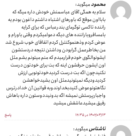
محمود
میگوید:
سلام به همگی آقای عباسمنش خودش داره میگه که
بابااون موقع که باورهای اشتباه داشتم داغون بودم یه
راننده تاکسی توگرمای بندرعباس که برای کرایه
بامسافروباراننده های دیگه دعوامیکردم وقتی باورام و
عوض کردم وذهنموکنترل کردم اتفاقای خوب شروع شد
من بخاطرعمل گرابودن وداشتن نتیجه دردستشون
ایشونوالگوی خودم قرارمیدم که منم میتونم بشم مثل
اون ایشون حرفشون اینه که بت برای خودتون درست
نکنیدچون اگه بت درست کردیدخودتونوبی ارزش
کردیدودیگه نمیتونیدمثل اون بشیدخواهشن
نگاهتونوعوض کنیدبخداوندوبه قوانین آن خدادرترس
واجبارپرستش نمیشه اگه بدونیددوستون داره باهاش
رفیق میشیدعاشقش میشید
۱۴۰۲/۰۳/۱۳ در ۱۲:۳۵
پاسخ
ناشناس
میگوید: