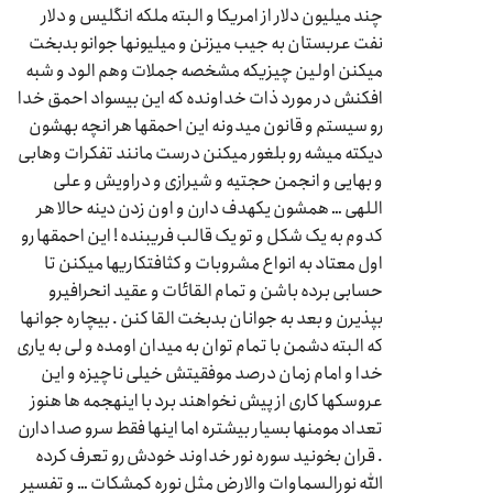
چند میلیون دلار از امریکا و البته ملکه انگلیس و دلار
نفت عربستان به جیب میزنن و میلیونها جوانو بدبخت
میکنن اولین چیزیکه مشخصه جملات وهم الود و شبه
افکنش در مورد ذات خداونده که این بیسواد احمق خدا
رو سیستم و قانون میدونه این احمقها هر انچه بهشون
دیکته میشه رو بلغور میکنن درست مانند تفکرات وهابی
و بهایی و انجمن حجتیه و شیرازی و دراویش و علی
اللهی … همشون یکهدف دارن و اون زدن دینه حالا هر
کدوم به یک شکل و تو یک قالب فریبنده ! این احمقها رو
اول معتاد به انواع مشروبات و کثافتکاریها میکنن تا
حسابی برده باشن و تمام القائات و عقید انحرافیرو
بپذیرن و بعد به جوانان بدبخت القا کنن . بیچاره جوانها
که البته دشمن با تمام توان به میدان اومده و لی به یاری
خدا و امام زمان درصد موفقیتش خیلی ناچیزه و این
عروسکها کاری از پیش نخواهند برد با اینهجمه ها هنوز
تعداد مومنها بسیار بیشتره اما اینها فقط سرو صدا دارن
. قران بخونید سوره نور خداوند خودش رو تعرف کرده
الله نورالسماوات والارض مثل نوره کمشکات … و تفسیر