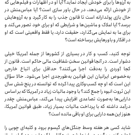
به آرزوها را برای خودش ایجاد نماید؟ آیا او در اظهارات و فیلم‌هایی که
از خودش ارائه می‌دهد، در حال باور سازی است؟ آیا عباس‌منش در
حال بازی پولدارانه است تا قانون جذب را به کار گیرد و به آرزوهایش
برسد؟ آیا املاک و ماشین‌ها و شرایطی که او برای خود تصور می‌کند و
برای ما به نمایش می‌گذارد، حقیقت دارد، یا فقط واقعیتی است که او
در افکار و باورهایش برساخته است؟
توجه کنید، کسب و کار در بسیاری از کشورها از جمله آمریکا خیلی
دشوار است. در آنجا قوانین سختِ شفافیت مالی حاکم است. قانون از
کجا آوردی را به‌دقت اجرا می‌کنند؟ حداقل برای اتباع خارجی
به‌خصوص ایرانیان این قوانین به‌طورجدی اجرا می‌شود. حالا سؤال
این است که او چه کسب‌وکاری پیدا کرده که توانسته در پنج شش سال
این ثروت انبوه را جمع کند؟ با وجود مالیات زیاد در آمریکا که بر اساس
دارایی‌ها به‌صورت تصاعدی افزایش پیدا می‌کند، عباس‌منش چقدر
درآمد داشته که با پرداخت مالیات بسیار زیاد، طبق قوانین آمریکا،
هنوز این‌همه دارایی برای او باقی مانده است؟
شاید کسی هر هفته وسط جنگل‌های گیسوم برود و کلبه‌ای چوبی را