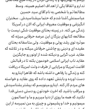
ندارم و اتفاقا یکی از اهداف اصلیم همینه. وسط
مطالعاتم با شخصی به نام آقای سید حسین
عباسمنش آشنا شدم که حتما میشناسیدش . سخنران
انگیزشی و موفقیت معروف ایرانی که الان در آمریکا
زندگی می کنه. در زمینه بحثای موفقیت شکی نیست با
مطالعه کتابهای بزرگان این عرصه حرفایی میزنه که
موثره توی رشد پولی و موفقیت. ولی متاسفانه بحثای
عقیده ای و دینی رو چاشنی حرفاش میکنه و در تلاشه که
عقاید غرب گرایی و دیکته شده از اونور رو جایگزین
عقاید ناب ایرانی اسلامی خودمون بکنه تا در قبالش
اقامت امریکا و مزایایی از طرف دولت امریکا دریافت
کنه و زندگی با رفاهی داشته باشه که ظاهرا اینارو به
دست اورده و بابتش تعهد داده که روی عقاید و خواسته
های مردم کار کنه. اینارو مینویسم که بیشتر بشناسیدش
و مراقب باشید که اخرت خودتون رو دستی دستی فدا
نکنید که همه ما روزی از دنیا میریم و ما و اعمالمون
میمونیم و خدا و پشیمونی و چیزی به من نمیرسه از این