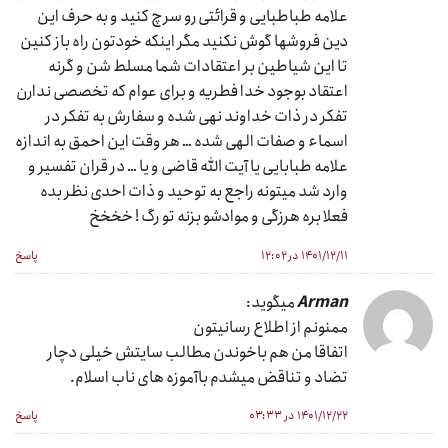
علامه طباطبایی و قرائتی رو سرچ کنید و به حرف این
دین فروشها گوش نکنید مگر اینکه خودتون راه باز کنین
تا این شیاطین بر اعتقادات شما مسلط شن و گرنه
اعتقاد بوجود خدا فطریه و برای عوام که تخصصی ندارن
تفکر در ذات خداوند نهی شده و سفارش به تفکر در
اسماء و صفات الهی شده … هر وقت این احمق به اندازه
علامه طبابایی یا آیت الله قاضی و یا … در قران تفسیر و
وارد شد میتونه راجع به توحید و ذات احدی نظر بده
فعلا بره هرزگی و موادشو بزنه تو رگ ! خخخخ
۱۴۰۱/۱۲/۱۱ در ۱۲:۰۲
پاسخ
Arman
میگوید:
ممنونم از اطلاع رسانیتون
اتفاقا من هم باخوندن مطالب سایتش خیلی دچار
تضاد و تناقض میشدم باآموزه های ناب اسلام.
۱۴۰۱/۱۲/۲۲ در ۰۳:۳۳
پاسخ