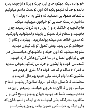
خونواده دیگه، بهتره جای این چرت و پرتا و اراجیف یذره
دلمونو صاف کنیمو بگیم اگه اون تونست ماهم میتونیم
،، شماها همونایی هستید که وقتی یه ادم پولدار با
ماشین درست حسابی تو خیابون میبینید میگید
قاچاقچیه یا خلافکاره و از این راه به ثروت رسیده چون
بخیلید و سطح فرکانسیتون پایینه و نمیتونید باورکنید
که بدون خلاف هم میشه پولدار بود ،، بهتره دوکلام از
حرفاشو گوش بدید وقتی تحول تو زندگیتون دیدید
متوجه میشید که اون خونه و ماشینهای عباسمنش در
قبال توانایی انسان در ساختن آرزوهاش تازه خیلیم
کمه، من خودم با ایشون و حرفاش زندگیم عوض شد یه
دختر ۳۲ ساله م که هم خونه ۱۸۰ متری خریدم هم
ماشین که با وام گرفتم ولی خوب بهرحال خریدم و
مطمئنم تا ۵ سال دیگه تو امریکا سالن آرایشیمو افتتاح
میکنم ، چون تا الان به هرچی خواستم رسیدم از این به
بعدم میرسم شما هم بهتره جهان بینیتو وسیع کنی و از
مکانیزم مغز آگاه بشی اونوقت جای اینکه وقتتو بذاری که
یکی دیگه رو خراب کنی همون وقت رو روی پیشرفت و