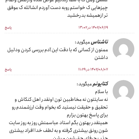
چیزهایی ک خواستم روبه دست آوردم انشالله ک موفق
تر ازهمیشه بدرخشید
۱۴۰۲/۰۶/۱۹ در ۱۳:۰۲
پاسخ
ناشناس
میگوید:
ممنون از کسانی که با دقت این آدم بررسی کردن ودلیل
داشتن
۱۴۰۲/۰۸/۰۷ در ۱۱:۲۹
پاسخ
کتایونم
میگوید:
با سلام
نه سایتتون نه مخاطبین تون اونقدر اهل کنکاش و
تحقیق و حقیقت نیستید که بخوام وقت ارزشمندم رو
برای پاسخ بهتون بزارم
همینقدر بهتون بگم استاد عباسمنش روز به روز سایت
شون رونق بیشتری گرفته و به لطف خدا افراد بیشتری
جذب حرفای حق شون میشن