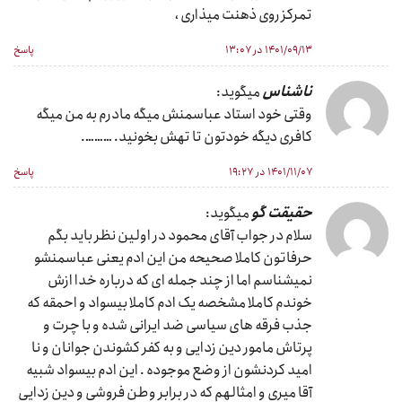
تمرکز روی ذهنت میذاری ،
۱۴۰۱/۰۹/۱۳ در ۱۳:۰۷
پاسخ
ناشناس
میگوید:
وقتی خود استاد عباسمنش میگه مادرم به من میگه
کافری دیگه خودتون تا تهش بخونید. ……….
۱۴۰۱/۱۱/۰۷ در ۱۹:۲۷
پاسخ
حقیقت گو
میگوید:
سلام در جواب آقای محمود در اولین نظر باید بگم
حرفاتون کاملا صحیحه من این ادم یعنی عباسمنشو
نمیشناسم اما از چند جمله ای که درباره خدا ازش
خوندم کاملا مشخصه یک ادم کاملا بیسواد و احمقه که
جذب فرقه های سیاسی ضد ایرانی شده و با چرت و
پرتاش مامور دین زدایی و به کفر کشوندن جوانان و نا
امید کردنشون از وضع موجوده . این ادم بیسواد شبیه
آقا میری و امثالهم که در برابر وطن فروشی و دین زدایی