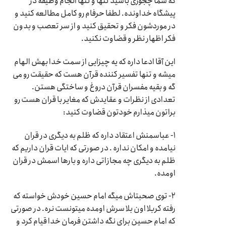
که شما چجوری باشید تنها و تنها انجام وظیفه در
پیشگاه خداونده. لطفا حرفام رو کامل مطالعه کنید و
در موردشون فکر و تحقیق کنید و از سر تعصب و بدون
فکر اظهار نظر و قضاوت نکنید.
این آقا ادعا داره که یه چیزایی از سمت خدا بهش الهام
میشه و تنها تفسیر کننده قرآن هست که حقیقت رو می
گه و بقیه مفسران قرآن دروغ و ساختگی هستن.
تعدادی از نظرات و عقایدش که مغایر با قران هست رو
براتون میذارم خودتون قضاوت کنید:
۱- عباسمنش اعتقاد داره که ظلم به دیگری در قران
نیامده و امکان نداره . در صورتی که ایات قران داریم که
ظلم به دیگری چه مجازاتی داره و بارها اسمش در قران
اومده.
۲- توی صحبتاش میگه امام حسین خودش خواسته که
رفته کربلا اون بلا سرش اومده میتونست نره. در صورتی
که امام حسین برای نگه داشتن فرمان خدا قیام کرد و