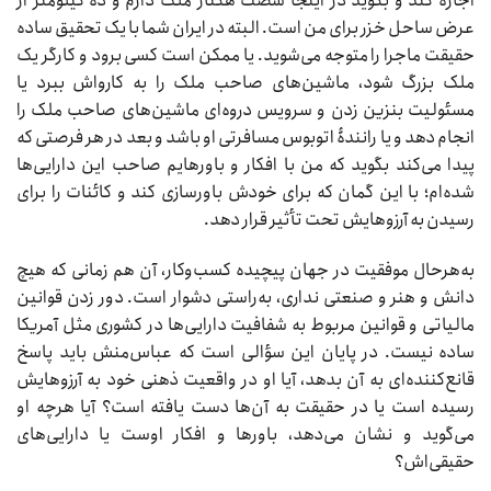
اجاره کند و بگوید در اینجا شصت هکتار ملک دارم و ده کیلومتر از
عرض ساحل خزر برای من است. البته در ایران شما با یک تحقیق ساده
حقیقت ماجرا را متوجه می‌شوید. یا ممکن است کسی برود و کارگر یک
ملک بزرگ شود، ماشین‌های صاحب ملک را به کارواش ببرد یا
مسئولیت بنزین زدن و سرویس دروه‌ای ماشین‌های صاحب ملک را
انجام دهد و یا رانندۀ اتوبوس مسافرتی او باشد و بعد در هر فرصتی که
پیدا می‌کند بگوید که من با افکار و باورهایم صاحب این دارایی‌ها
شده‌ام؛ با این گمان که برای خودش باورسازی کند و کائنات را برای
رسیدن به آرزوهایش تحت تأثیر قرار دهد.
به‌هرحال موفقیت در جهان پیچیده کسب‌وکار، آن هم زمانی که هیچ
دانش و هنر و صنعتی نداری، به‌راستی دشوار است. دور زدن قوانین
مالیاتی و قوانین مربوط به شفافیت دارایی‌ها در کشوری مثل آمریکا
ساده نیست. در پایان این سؤالی است که عباس‌منش باید پاسخ
قانع‌کننده‌ای به آن بدهد، آیا او در واقعیت ذهنی خود به آرزوهایش
رسیده است یا در حقیقت به آن‌ها دست یافته است؟ آیا هرچه او
می‌گوید و نشان می‌دهد، باورها و افکار اوست یا دارایی‌های
حقیقی‌اش؟