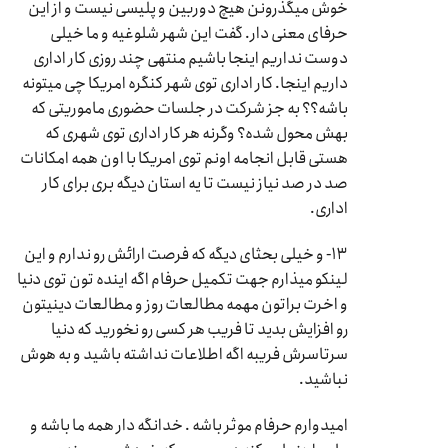
خوش میگذرونن هیچ دوربین و پلیسی نیست و از این
حرفای معنی دار. گفت این شهر شلوغیه و ما خیلی
دوست نداریم اینجا باشیم منتهی چند روزی کار اداری
داریم اینجا. کار اداری توی شهر کنگره امریکا چی میتونه
باشه؟؟ به جز شرکت در جلسات حضوری ماموریتی که
بهش محول شده؟ وگرنه هر کار اداری توی شهری که
هستی قابل انجامه اونم توی امریکا با اون همه امکانات
صد در صد نیاز نیست تا یه استان دیگه بری برای کار
اداری.
۱۳- و خیلی بحثای دیگه که فرصت ارائش رو ندارم و این
لینکو میذارم جهت تکمیل حرفام اگه اینده تون توی دنیا
و اخرت براتون مهمه مطالعات روز و مطالعات دینیتون
رو افزایش بدید تا فریب هر کسی رو نخورید که دنیا
سرتاسرش فریبه اگه اطلاعات نداشته باشید و به هوش
نباشید.
امیدوارم حرفام موثر باشه . خدانگه دار همه ما باشه و