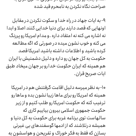
صراحت نگاه نکردن به نامحرم قید شده
۹- به ایات جهاد در راه خدا و سکوت نکردن در مقابل
اونهایی که قصد دارند برای دنیا خدایی کنند اصلا و ابدا
نه اشاره می کنه نه اعتقاد داره .و مدام امریکا رو پررنگ
می کنه و خوب نشون میده در صورتی که اگه مطالعه
کرده باشید و اطلاعات داشته باشید امریکا قصد
حکومت به کل جهان رو داره و دلیل دشمنیش با ایران
هم همینه که ایران حکومت خدا رو بر جهان میخاد طبق
ایات صریح قران.
۱۰- به نظر میرسه دلیل اقامت گرفتنش هم در امریکا
همینه که امریکا رو برای ماها زیبا نشون بده و ماها رو
ترغیب کنه که حکومت امریکا رو طلب کنیم و از زیر
حکومت جمهوری اسلامی بیرون بیاییم کاری که
سالهاست توی برنامه غربه برای حکومت به کل دنیا و
همیشه درتلاشند که از ادمها گوسفندهای بی غیرتی
بسازن که فقط به فکر خوراک و تفریحن و هواسشون به