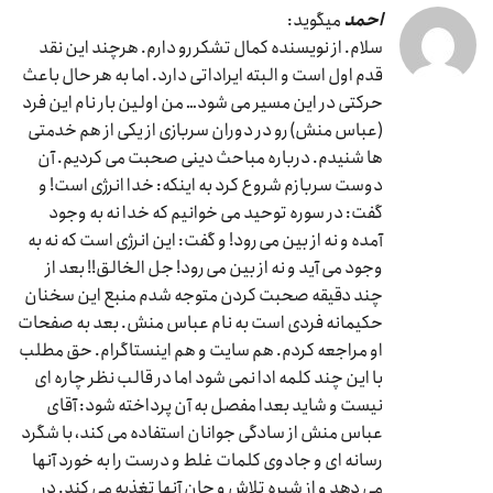
احمد
میگوید:
سلام. از نویسنده کمال تشکر رو دارم. هرچند این نقد
قدم اول است و البته ایراداتی دارد. اما به هر حال باعث
حرکتی در این مسیر می شود… من اولین بار نام این فرد
(عباس منش) رو در دوران سربازی از یکی از هم خدمتی
ها شنیدم. درباره مباحث دینی صحبت می کردیم. آن
دوست سربازم شروع کرد به اینکه: خدا انرژی است! و
گفت: در سوره توحید می خوانیم که خدا نه به وجود
آمده و نه از بین می رود! و گفت: این انرژی است که نه به
وجود می آید و نه از بین می رود! جل الخالق!! بعد از
چند دقیقه صحبت کردن متوجه شدم منبع این سخنان
حکیمانه فردی است به نام عباس منش. بعد به صفحات
او مراجعه کردم. هم سایت و هم اینستاگرام. حق مطلب
با این چند کلمه ادا نمی شود اما در قالب نظر چاره ای
نیست و شاید بعدا مفصل به آن پرداخته شود: آقای
عباس منش از سادگی جوانان استفاده می کند، با شگرد
رسانه ای و جادوی کلمات غلط و درست را به خورد آنها
می دهد و از شیره تلاش و جان آنها تغذیه می کند. در