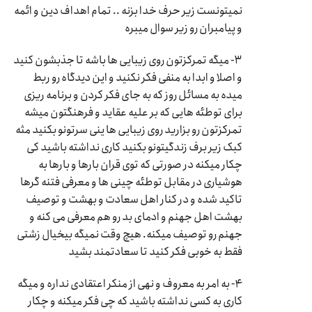
نمیتونست زیر حرف خدا بزنه .. تمام اهداف دین و ائمه
و پیامبران رو زیر سوال میبره
۳- میگه تمرکزتون روی زیبایی ها باشه تا جذبشون کنید
و اصلا و ابدا به منفی فکر نکنید و این دیدگاه رو ربط
میده به مسائل روز که به جای فکر کردن و برنامه ریزی
برای توطئه هایی که بر علیه عقاید و فرهنگتون میشه
تمرکزتون رو بزارید روی زیبایی ها ینی سرتونو بکنید مثه
کبک زیر برف زندگیتونو بکنید کاری نداشته باشید کی
چکار میکنه در صورتی که توی قران بارها و بارها به
هوشیاری در مقابل توطئه چینی ها و معرفی فتنه گرها
تاکید شده و در کنار اهل سعادت و بهشت و توصیف
بهشت اهل جهنم و ادمای بد رو هم معرفی می کنه و
جهنم رو توصیف میکنه. هیچ وقت نمیگه بیخیال زشتی
فقط به خوبی فکر کنید تا سعادتمند بشید
۴- به امر به معروف و نهی از منکر اعتقادی نداره و میگه
کاری به کسی نداشته باشید که چی فکر میکنه و چکار