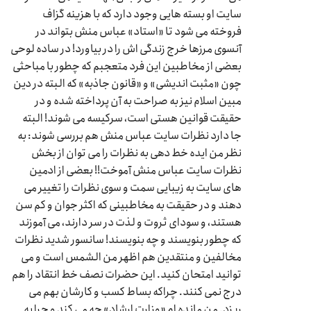
سایت او بسته هایی وجود دارد که با هزینه گزاف
فروخته می شود تا «استاد» عباس منش بتواند در
آنسوی مرزها خرج زندگی اش را در بیاورد! در ساده لوحی
بعضی از مخاطبین این فرد متعجبم که چطور با مباحثی
چون «مثبت اندیشی» و «قانون جاذبه» که البته در دین
مبین اسلام نیز به صراحت به آن پرداخته شده و در
حقیقت قوانین هستی است، سرکیسه می شوند! البته
جا دارد نظرات سایت عباس منش هم بررسی شوند: به
نظر من ایده خط دهی به نظرات را می توان از بخش
نظرات سایت عباس منش آموخت!! بعضی از ادمین
های سایت به زیبایی سمت و سوی نظرات را تغییر می
دهند و در حقیقت به مخاطبینی که اکثر جوان و کم سن
هستند، و سودای ثروت و لذت در سر دارند، می آموزند
که چطور بنویسند و چه بنویسند! سانسور شدید نظرات
مخالفین و منتقدین هم اظهر من الشمس است و می
توانید امتحان کنید. این حضرات نصف خط انتقاد را هم
درج نمی کنند. چراکه بساط کسب و کارشان بهم می
ریزد. من مانده ام «وزارت ارشاد» چه می کند و چرا به