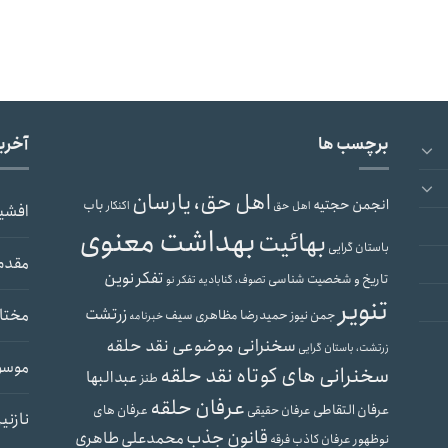
برچسب ها
آخری
اهل حق، یارسان
انجمن حجتیه
باب
اهل حق
اکنکار
افشی
بهداشت معنوی
بهائیت
باستان گرایی
مقدم
تفکر نوین
تاریخ و شخصیت شناسی
تصوف، گنابادیه
تفکر نو
تنویر
زرتشت
مختار
حمیدرضا مظاهری سیف
جمن نیوز
خبرنامه
سخنرانی موضوعی نقد حلقه
زرتشت، باستان گرایی
موسو
سخنرانی های کوتاه نقد حلقه
عبدالبها
طنز
عرفان حلقه
عرفان التقاطی
عرفان های
عرفان حقیقی
نازنی
قانون جذب
محمدعلی طاهری
نوظهور
عرفان کاذب
فرقه