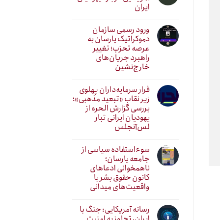
ایران
ورود رسمی سازمان
دموکراتیک یارسان به
عرصه تحزب؛ تغییر
راهبرد جریان‌های
خارج‌نشین
فرار سرمایه‌داران پهلوی
زیر نقابِ «تبعید مذهبی»؛
بررسی گزارش الحره از
یهودیان ایرانی تبار
لس‌آنجلس
سوءاستفاده سیاسی از
جامعه یارسان؛
ناهمخوانی ادعاهای
کانون حقوق بشر با
واقعیت‌های میدانی
رسانه آمریکایی: جنگ با
ایران، تجاوز به امنیت