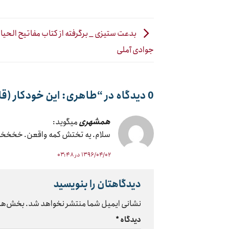
بدعت ستیزی _ برگرفته از کتاب مفاتیح الحیاه ،
جوادی آملی
0 دیدگاه در “
طاهری: این خودکار (قل
همشهری
میگوید:
سلام. یه تختش کمه واقعن. خخخ
۱۳۹۶/۰۴/۰۲ در ۰۳:۴۸
دیدگاهتان را بنویسید
نشانی ایمیل شما منتشر نخواهد شد.
بخش‌های
دیدگاه
*