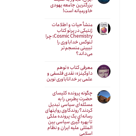
بزرگترین جامعه یهودی
خاورمیانه است!
منشأ حیات و اطلاعات
ژنتیکی در پرتو کتاب
Cosmic Chemistry؛ چرا
لنوکس خداباوری را
تبیینی منسجم‌تر
می‌داند؟
معرفی کتاب «توهم
داوکینز»: نقدی فلسفی و
علمی بر خداناباوری نوین
چگونه پرونده کلیسای
حضرت پطرس را به
مسئله‌ای سیاسی تبدیل
کردند؟ روندکاوی روایتهای
رسانه‌ایِ یک پرونده ملکی
تا بهره گیری سیاسی بین
المللی علیه ایران و نظام
اسلامی