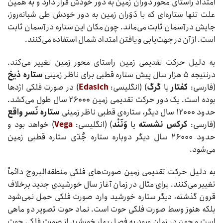
امتداد راستای محور دوران زمین به دور خودش قرار دارد و به همین
علت تنها ستاره‌ای که با دَوَران زمین به دور خودش طی شبانه‌روز،
جایش در آسمان ثابت می‌ماند. چون مکان این ستاره در آسمان ثابت
است. از آن در جهت‌یابی و یافتن امتداد شمال استفاده می‌کنند.
به دلیل حرکت تقدیمی‌ زمین راستای محور زمین تغییر می‌کند.
درنتیجه ۵ هزار سال پیش ستاره قطبی برای ناظر زمینی
ستاره ذیخ
(فارسی:
کفتار
یا
گرگ
) (انگلیسی:
Edasich
) در صورت فلکی اژدها
بوده است. یک دور حرکت تقدیمی ‌زمین ۲۶۰۰۰ سال طول می‌کشد.
حدود ۱۲۰۰۰ سال دیگر، ستاره‌ی قطبی ناظر زمینی
ستاره‌ نَسر واقع
(فارسی:
کرکس نشسته
یا
وَنَنْد
) (انگلیسی:
Vega
) خواهد بود و
حدود ۲۶۰۰۰ سال دیگر دوباره ستاره‌ جُدَی ستاره‌ قطبی زمین
می‌شود.
به دلیل حرکت تقدیمی ‌زمین صورت‌های فلکی منطقه‌البروج دائماً
تغییر می‌کنند. برای مثال در زمان آغاز سال خورشیدی جدید برخلاف
قرون گذشته، دیگر ستاره خورشید وارد صورت فلکی حمل نمی‌شود
بلکه هنوز وسط صورت فلکی حوت است. نماد حوت تصویر دو ماهی
است و چون در زمان ورود به فصل بهار خورشید از صورت فلکی حوت