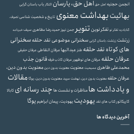
اهل حق، یارسان
انجمن حجتیه
باب
باستان گرایی
اهل حق
اکنکار
بهداشت معنوی
بهائیت
تاریخ و شخصیت شناسی
تصوف،
تنویر
تفکر نوین
حمیدرضا مظاهری سیف
جمن نیوز
گنابادیه
تفکر نو
خبرنامه
سخنرانی
سخنرانی موضوعی نقد حلقه
زرتشت
زرتشت، باستان گرایی
های کوتاه نقد حلقه
عبدالبها
عرفان التقاطی
طنز
عرفان حقیقی
عرفان حلقه
قانون جذب
عرفان های نوظهور
عرفان کاذب
فرقه
محمدعلی طاهری
معنویت بدون دین،
معنویت
معنویت بدون دین
مسیحیت
مقالات
عرفان حلقه
معنویت بدون دین، یوگا
معنویت بدون دین، نهضت سپید
و یادداشت ها
چند رسانه ای
مناظرات و نشست ها
کابالا
یهودیت
یوگا
یهودیت، پیمان ابراهیم
کاریکاتور
کتاب های نقد
آخرین دیدگاه ها