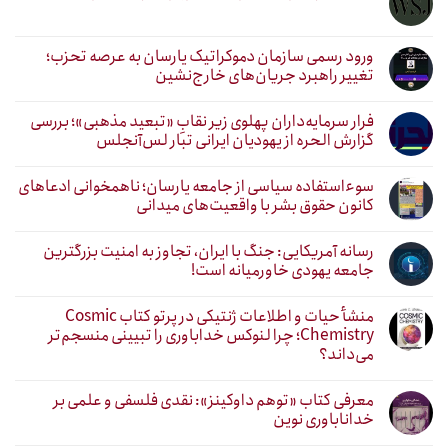
ورود رسمی سازمان دموکراتیک یارسان به عرصه تحزب؛
تغییر راهبرد جریان‌های خارج‌نشین
فرار سرمایه‌داران پهلوی زیر نقابِ «تبعید مذهبی»؛ بررسی
گزارش الحره از یهودیان ایرانی تبار لس‌آنجلس
سوءاستفاده سیاسی از جامعه یارسان؛ ناهمخوانی ادعاهای
کانون حقوق بشر با واقعیت‌های میدانی
رسانه آمریکایی: جنگ با ایران، تجاوز به امنیت بزرگترین
جامعه یهودی خاورمیانه است!
منشأ حیات و اطلاعات ژنتیکی در پرتو کتاب Cosmic
Chemistry؛ چرا لنوکس خداباوری را تبیینی منسجم‌تر
می‌داند؟
معرفی کتاب «توهم داوکینز»: نقدی فلسفی و علمی بر
خداناباوری نوین