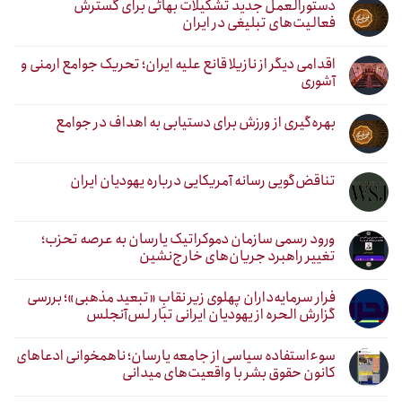
دستورالعمل جدید تشکیلات بهائی برای گسترش
فعالیت‌های تبلیغی در ایران
اقدامی دیگر از نازیلا قانع علیه ایران؛ تحریک جوامع ارمنی و
آشوری
بهره‌گیری از ورزش برای دستیابی به اهداف در جوامع
تناقض‌گویی رسانه آمریکایی درباره یهودیان ایران
ورود رسمی سازمان دموکراتیک یارسان به عرصه تحزب؛
تغییر راهبرد جریان‌های خارج‌نشین
فرار سرمایه‌داران پهلوی زیر نقابِ «تبعید مذهبی»؛ بررسی
گزارش الحره از یهودیان ایرانی تبار لس‌آنجلس
سوءاستفاده سیاسی از جامعه یارسان؛ ناهمخوانی ادعاهای
کانون حقوق بشر با واقعیت‌های میدانی