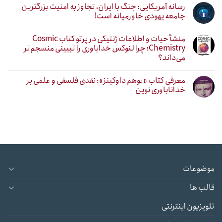
رسانه آمریکایی: جنگ با ایران، تجاوز به امنیت بزرگترین
جامعه یهودی خاورمیانه است!
منشأ حیات و اطلاعات ژنتیکی در پرتو کتاب Cosmic
Chemistry؛ چرا لنوکس خداباوری را تبیینی منسجم‌تر
می‌داند؟
معرفی کتاب «توهم داوکینز»: نقدی فلسفی و علمی بر
خداناباوری نوین
موضوعات
قالب ها
تلویزیون اینترنتی