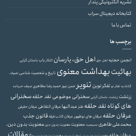
نشریه الکترونیکی پندار
کتابخانه دیجیتال سراب
تماس با ما
برچسب ها
اهل حق، یارسان
انجمن حجتیه
باب
باستان گرایی
اهل حق
اکنکار
بهداشت معنوی
بهائیت
تاریخ و شخصیت شناسی
تصوف،
تنویر
تفکر نوین
حمیدرضا مظاهری سیف
جمن نیوز
گنابادیه
تفکر نو
خبرنامه
سخنرانی
سخنرانی موضوعی نقد حلقه
زرتشت
زرتشت، باستان گرایی
های کوتاه نقد حلقه
عبدالبها
عرفان التقاطی
طنز
عرفان حقیقی
عرفان حلقه
قانون جذب
عرفان های نوظهور
عرفان کاذب
فرقه
محمدعلی طاهری
معنویت بدون دین،
معنویت
معنویت بدون دین
مسیحیت
مقالات
عرفان حلقه
معنویت بدون دین، یوگا
معنویت بدون دین، نهضت سپید