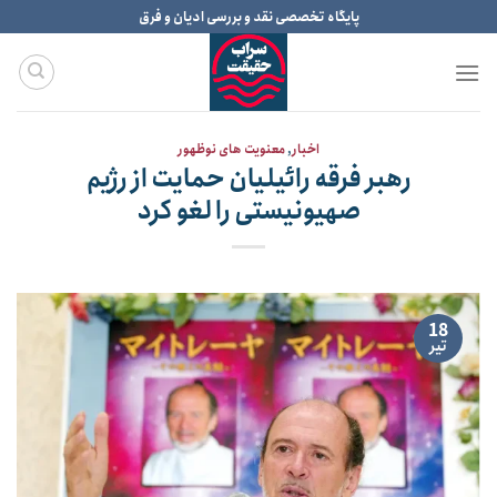
Ski
پایگاه تخصصی نقد و بررسی ادیان و فرق
t
conten
اخبار
,
معنویت های نوظهور
رهبر فرقه رائیلیان حمایت از رژیم
صهیونیستی را لغو کرد
18
تیر