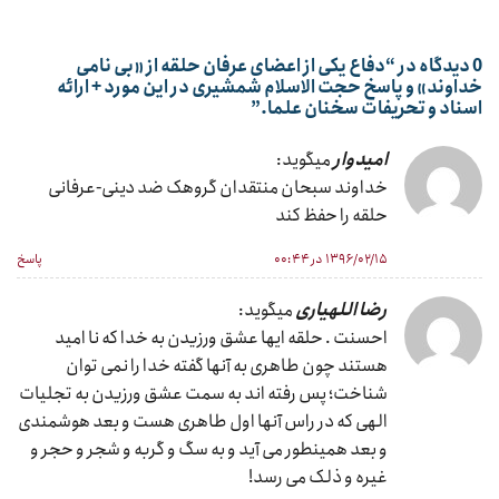
قالب ویدئوها و اسناد متقن رونمایی می شود.
0 دیدگاه در “
دفاع یکی از اعضای عرفان حلقه از «بی نامی
خداوند» و پاسخ حجت الاسلام شمشیری در این مورد + ارائه
اسناد و تحریفات سخنان علما.
”
امیدوار
میگوید:
خداوند سبحان منتقدان گروهک ضد دینی-عرفانی
حلقه را حفظ کند
۱۳۹۶/۰۲/۱۵ در ۰۰:۴۴
پاسخ
رضا اللهیاری
میگوید:
احسنت . حلقه ایها عشق ورزیدن به خدا که نا امید
هستند چون طاهری به آنها گفته خدا را نمی توان
شناخت؛ پس رفته اند به سمت عشق ورزیدن به تجلیات
الهی که در راس آنها اول طاهری هست و بعد هوشمندی
و بعد همینطور می آید و به سگ و گربه و شجر و حجر و
غیره و ذلک می رسد!