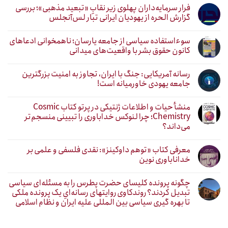
فرار سرمایه‌داران پهلوی زیر نقابِ «تبعید مذهبی»؛ بررسی
گزارش الحره از یهودیان ایرانی تبار لس‌آنجلس
سوءاستفاده سیاسی از جامعه یارسان؛ ناهمخوانی ادعاهای
کانون حقوق بشر با واقعیت‌های میدانی
رسانه آمریکایی: جنگ با ایران، تجاوز به امنیت بزرگترین
جامعه یهودی خاورمیانه است!
منشأ حیات و اطلاعات ژنتیکی در پرتو کتاب Cosmic
Chemistry؛ چرا لنوکس خداباوری را تبیینی منسجم‌تر
می‌داند؟
معرفی کتاب «توهم داوکینز»: نقدی فلسفی و علمی بر
خداناباوری نوین
چگونه پرونده کلیسای حضرت پطرس را به مسئله‌ای سیاسی
تبدیل کردند؟ روندکاوی روایتهای رسانه‌ایِ یک پرونده ملکی
تا بهره گیری سیاسی بین المللی علیه ایران و نظام اسلامی