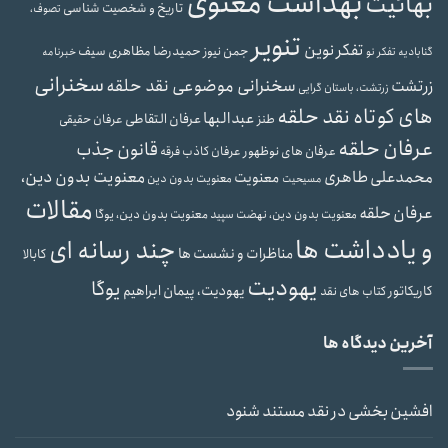
بهداشت معنوی
بهائیت
تاریخ و شخصیت شناسی
تصوف،
تنویر
تفکر نوین
حمیدرضا مظاهری سیف
جمن نیوز
گنابادیه
تفکر نو
خبرنامه
سخنرانی
سخنرانی موضوعی نقد حلقه
زرتشت
زرتشت، باستان گرایی
های کوتاه نقد حلقه
عبدالبها
عرفان التقاطی
طنز
عرفان حقیقی
عرفان حلقه
قانون جذب
عرفان های نوظهور
عرفان کاذب
فرقه
محمدعلی طاهری
معنویت بدون دین،
معنویت
معنویت بدون دین
مسیحیت
مقالات
عرفان حلقه
معنویت بدون دین، یوگا
معنویت بدون دین، نهضت سپید
و یادداشت ها
چند رسانه ای
مناظرات و نشست ها
کابالا
یهودیت
یوگا
یهودیت، پیمان ابراهیم
کاریکاتور
کتاب های نقد
آخرین دیدگاه ها
افشین بخشی
در
نقد مستند شنود